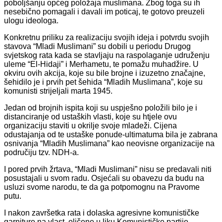
poboljšanju općeg položaja muslimana. Zbog toga su ih
nesebično pomagali i davali im poticaj, te gotovo preuzeli
ulogu ideologa.
Konkretnu priliku za realizaciju svojih ideja i potvrdu svojih
stavova “Mladi Muslimani” su dobili u periodu Drugog
svjetskog rata kada se stavljaju na raspolaganje udruženju
uleme “El-Hidaji” i Merhametu, te pomažu muhadžire. U
okviru ovih akcija, koje su bile brojne i izuzetno značajne,
šehidilo je i prvih pet šehida “Mladih Muslimana”, koje su
komunisti strijeljali marta 1945.
Jedan od brojnih ispita koji su uspješno položili bilo je i
distanciranje od ustaških vlasti, koje su htjele ovu
organizaciju staviti u okrilje svoje mladeži. Cijena
odustajanja od te ustaške ponude-ultimatuma bila je zabrana
osnivanja “Mladih Muslimana” kao neovisne organizacije na
područiju tzv. NDH-a.
I pored prvih žrtava, “Mladi Muslimani” nisu se predavali niti
posustajali u svom radu. Osjećali su obavezu da budu na
usluzi svome narodu, te da ga potpomognu na Pravome
putu.
I nakon završetka rata i dolaska agresivne komunističke
garniture na vlast, oličene u liku Komunističke partije