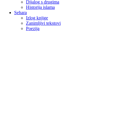
Dijalog s drugima
Historija islama
Sehara
Izlog knjige
Zanimljivi tekstovi
Poezija