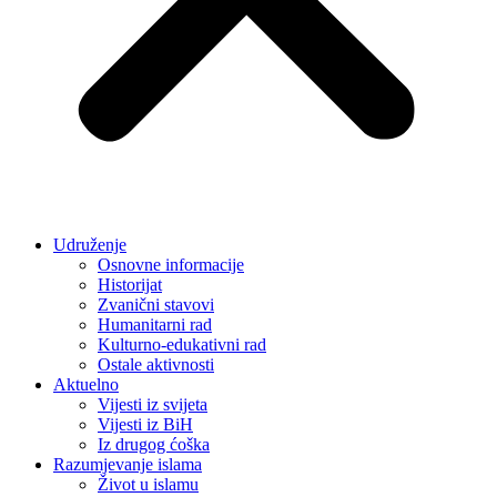
Udruženje
Osnovne informacije
Historijat
Zvanični stavovi
Humanitarni rad
Kulturno-edukativni rad
Ostale aktivnosti
Aktuelno
Vijesti iz svijeta
Vijesti iz BiH
Iz drugog ćoška
Razumjevanje islama
Život u islamu