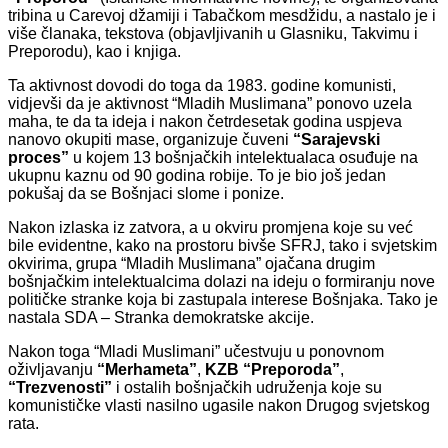
tribina u Carevoj džamiji i Tabačkom mesdžidu, a nastalo je i
više članaka, tekstova (objavljivanih u Glasniku, Takvimu i
Preporodu), kao i knjiga.
Ta aktivnost dovodi do toga da 1983. godine komunisti,
vidjevši da je aktivnost “Mladih Muslimana” ponovo uzela
maha, te da ta ideja i nakon četrdesetak godina uspjeva
nanovo okupiti mase, organizuje čuveni
“Sarajevski
proces”
u kojem 13 bošnjačkih intelektualaca osuđuje na
ukupnu kaznu od 90 godina robije. To je bio još jedan
pokušaj da se Bošnjaci slome i ponize.
Nakon izlaska iz zatvora, a u okviru promjena koje su već
bile evidentne, kako na prostoru bivše SFRJ, tako i svjetskim
okvirima, grupa “Mladih Muslimana” ojačana drugim
bošnjačkim intelektualcima dolazi na ideju o formiranju nove
političke stranke koja bi zastupala interese Bošnjaka. Tako je
nastala SDA – Stranka demokratske akcije.
Nakon toga “Mladi Muslimani” učestvuju u ponovnom
oživljavanju
“Merhameta”
,
KZB “Preporoda”
,
“Trezvenosti”
i ostalih bošnjačkih udruženja koje su
komunističke vlasti nasilno ugasile nakon Drugog svjetskog
rata.