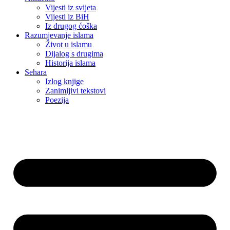
Vijesti iz svijeta
Vijesti iz BiH
Iz drugog ćoška
Razumjevanje islama
Život u islamu
Dijalog s drugima
Historija islama
Sehara
Izlog knjige
Zanimljivi tekstovi
Poezija