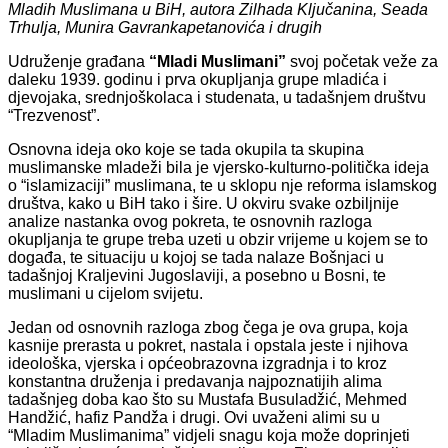
Mladih Muslimana u BiH, autora Zilhada Ključanina, Seada
Trhulja, Munira Gavrankapetanovića i drugih
Udruženje građana
“Mladi Muslimani”
svoj početak veže za
daleku 1939. godinu i prva okupljanja grupe mladića i
djevojaka, srednjoškolaca i studenata, u tadašnjem društvu
“Trezvenost”.
Osnovna ideja oko koje se tada okupila ta skupina
muslimanske mladeži bila je vjersko-kulturno-politička ideja
o “islamizaciji” muslimana, te u sklopu nje reforma islamskog
društva, kako u BiH tako i šire. U okviru svake ozbiljnije
analize nastanka ovog pokreta, te osnovnih razloga
okupljanja te grupe treba uzeti u obzir vrijeme u kojem se to
događa, te situaciju u kojoj se tada nalaze Bošnjaci u
tadašnjoj Kraljevini Jugoslaviji, a posebno u Bosni, te
muslimani u cijelom svijetu.
Jedan od osnovnih razloga zbog čega je ova grupa, koja
kasnije prerasta u pokret, nastala i opstala jeste i njihova
ideološka, vjerska i općeobrazovna izgradnja i to kroz
konstantna druženja i predavanja najpoznatijih alima
tadašnjeg doba kao što su Mustafa Busuladžić, Mehmed
Handžić, hafiz Pandža i drugi. Ovi uvaženi alimi su u
“Mladim Muslimanima” vidjeli snagu koja može doprinjeti