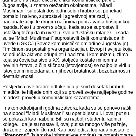
Jugoslavije, u znatno otežanim okolnostima, “Mladi
Muslimani” su ostali dosljedni sebi i hrabro se, ponekad
pomalo i naivno, suprostavili agresivnoj ateizaciji,
nacionalizaciji, te drugim načinima ponižavanja bošnjačkog
naroda. Kao i u prvom slučaju, kada su se suprostavili
ustaškoj težnji da ih uvrsti u svoju “Ustašku mladež”, i sada
su se “Mladi Muslimani” suprostavili želji komunista da ih
uvede u SKOJ (Savez komunističke omladine Jugoslavije).
Tim činom su postali prva organizacija u Evropi i svijetu koja
se odlučila aktivno oduprijeti i nacizmu i komunizmu, zlima
koja su čovječanstvo u XX. stoljeću koštale milionima
nevinih žrtava, a čija sličnost (istovjetnost) se najbolje vidi u
istovjetnim metodama, u njihovoj brutalnosti, bezobzirnosti i
destruktivnosti.
Posljedica ove hrabre odluke bila je smrt desetak hrabrih
mladića, te hiljade onih koji su proveli svoje najljepše godine
mladosti proveli u komunističkim kazamatima.
I nakon odrobijanih godina zatvora, kada su se ponovo našli
na slobodi “Mladi Muslimani” su opet bljesnuli. I ovaj put su
se pokazali kao najbolji. Bili su najbolji studenti, radnici i
kolege. I dalje su nastavili, ovaj put sa mnogo više pažnje,
druženje i zajednički rad. Kao posljedica tog rada nastao je
“Preporod”
(Islamske informativne novine), te organizovana