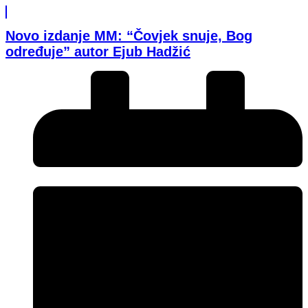
Novo izdanje MM: “Čovjek snuje, Bog
određuje” autor Ejub Hadžić