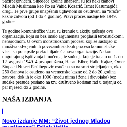
Šaćirbegovićem. Slijedeće godine uhapšeni su još neki članovi
Mladih Muslimana kao što su Vahid Kozarić, Ismet Kasumagić i
drugi. Te prve grupe uhapšenih uglavnom su osuđivani na “kraće”
kazne zatvora (od 1 do 4 godine). Pravi proces nastaje tek 1949.
godine.
Te godine komunističke vlasti su krenule u akciju gušenja ove
organizacije, koju su bez imalo argumenata proglasili terorističkom i
nenarodnom. U ovom monstruoznom procesu koji se sastojao iz
mnoštva odvojenih ili povezanih sudskih procesa komunističke
vlasti su pohapsile preko hiljade članova organizacije. Nakon
dugotrajnog ispitivanja i mučenja, te suđenja koje je trajalo od 1. do
12. avgusta 1949. 4 prvopotužena, Hasan Biber, Halid Kajtaz, Omer
Stupac i Nusret Fazlibegović osuđena su na smrt strijeljanjem, oko
250 članova je osuđeno na vremenske kazne od 2 do 20 godina
zatvora, dok ih je oko 1000 (među njima i žena i djevojaka) bez
sudske presude poslano na tzv. društveno koristan rad u trajanju od
par mjeseci do 2 godine.
NAŠA IZDANJA
Novo izdanje MM: “Život jednog Mladog