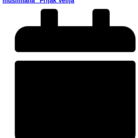
muslimana” Frljak Velija