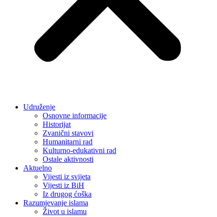
Udruženje
Osnovne informacije
Historijat
Zvanični stavovi
Humanitarni rad
Kulturno-edukativni rad
Ostale aktivnosti
Aktuelno
Vijesti iz svijeta
Vijesti iz BiH
Iz drugog ćoška
Razumjevanje islama
Život u islamu