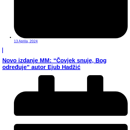
13 Aprila, 2024
Novo izdanje MM: “Čovjek snuje, Bog
određuje” autor Ejub Hadžić