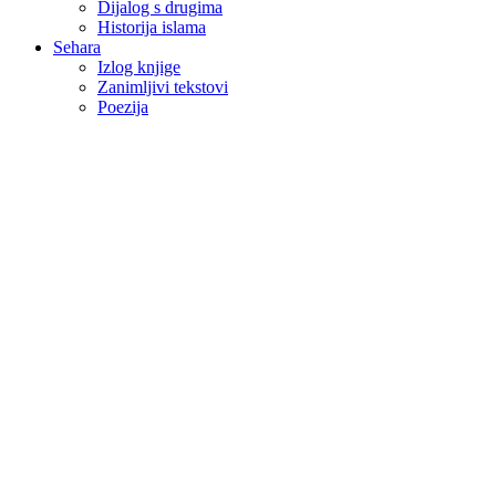
Dijalog s drugima
Historija islama
Sehara
Izlog knjige
Zanimljivi tekstovi
Poezija