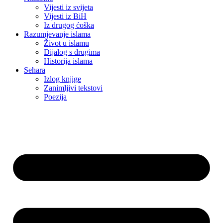
Vijesti iz svijeta
Vijesti iz BiH
Iz drugog ćoška
Razumjevanje islama
Život u islamu
Dijalog s drugima
Historija islama
Sehara
Izlog knjige
Zanimljivi tekstovi
Poezija