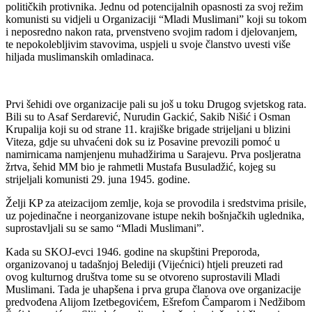
političkih protivnika. Jednu od potencijalnih opasnosti za svoj režim
komunisti su vidjeli u Organizaciji “Mladi Muslimani” koji su tokom
i neposredno nakon rata, prvenstveno svojim radom i djelovanjem,
te nepokolebljivim stavovima, uspjeli u svoje članstvo uvesti više
hiljada muslimanskih omladinaca.
Prvi šehidi ove organizacije pali su još u toku Drugog svjetskog rata.
Bili su to Asaf Serdarević, Nurudin Gackić, Sakib Nišić i Osman
Krupalija koji su od strane 11. krajiške brigade strijeljani u blizini
Viteza, gdje su uhvaćeni dok su iz Posavine prevozili pomoć u
namirnicama namjenjenu muhadžirima u Sarajevu. Prva posljeratna
žrtva, šehid MM bio je rahmetli Mustafa Busuladžić, kojeg su
strijeljali komunisti 29. juna 1945. godine.
Želji KP za ateizacijom zemlje, koja se provodila i sredstvima prisile,
uz pojedinačne i neorganizovane istupe nekih bošnjačkih uglednika,
suprostavljali su se samo “Mladi Muslimani”.
Kada su SKOJ-evci 1946. godine na skupštini Preporoda,
organizovanoj u tadašnjoj Belediji (Vijećnici) htjeli preuzeti rad
ovog kulturnog društva tome su se otvoreno suprostavili Mladi
Muslimani. Tada je uhapšena i prva grupa članova ove organizacije
predvođena Alijom Izetbegovićem, Ešrefom Čamparom i Nedžibom