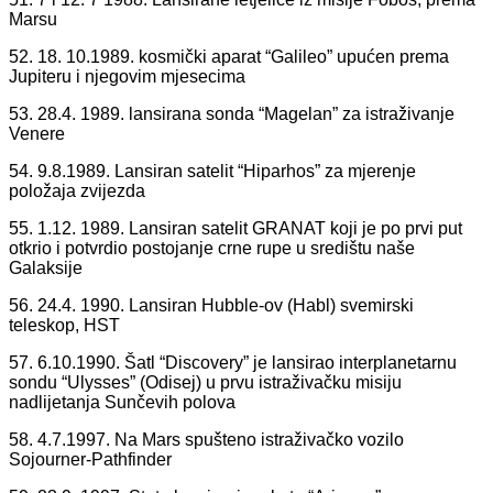
Marsu
52. 18. 10.1989. kosmički aparat “Galileo” upućen prema
Jupiteru i njegovim mjesecima
53. 28.4. 1989. lansirana sonda “Magelan” za istraživanje
Venere
54. 9.8.1989. Lansiran satelit “Hiparhos” za mjerenje
položaja zvijezda
55. 1.12. 1989. Lansiran satelit GRANAT koji je po prvi put
otkrio i potvrdio postojanje crne rupe u središtu naše
Galaksije
56. 24.4. 1990. Lansiran Hubble-ov (Habl) svemirski
teleskop, HST
57. 6.10.1990. Šatl “Discovery” je lansirao interplanetarnu
sondu “Ulysses” (Odisej) u prvu istraživačku misiju
nadlijetanja Sunčevih polova
58. 4.7.1997. Na Mars spušteno istraživačko vozilo
Sojourner-Pathfinder