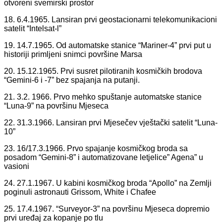
otvoreni svemirski prostor
18. 6.4.1965. Lansiran prvi geostacionarni telekomunikacioni
satelit “Intelsat-l”
19. 14.7.1965. Od automatske stanice “Mariner-4” prvi put u
historiji primljeni snimci površine Marsa
20. 15.12.1965. Prvi susret pilotiranih kosmičkih brodova
“Gemini-6 i -7” bez spajanja na putanji.
21. 3.2. 1966. Prvo mehko spuštanje automatske stanice
“Luna-9” na površinu Mjeseca
22. 31.3.1966. Lansiran prvi Mjesečev vještački satelit “Luna-
10”
23. 16/17.3.1966. Prvo spajanje kosmičkog broda sa
posadom “Gemini-8” i automatizovane letjelice” Agena” u
vasioni
24. 27.1.1967. U kabini kosmičkog broda “Apollo” na Zemlji
poginuli astronauti Grissom, White i Chafee
25. 17.4.1967. “Surveyor-3” na površinu Mjeseca dopremio
prvi uređaj za kopanje po tlu