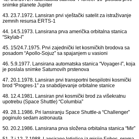
snimke planete Jupiter
43. 23.7.1972. Lansiran prvi vještački satelit za istraživanje
zemnih resursa ERTS-1
44. 14.5.1973. Lansirana prva američka orbitalna stanica
“Skylab-l”
45. 15/24.7.1975. Prvi zajednički let kosmičkih brodova sa
posadom “Apollo-Sojuz” sa spajanjem u vasioni
46. 5.9.1977. Lansirana automatska stanica “Voyager-l”, koja
je poslala snimke Saturnovih prstenova
47. 20.1.1978. Lansiran prvi transportni bespilotni kosmički
brod “Progres-1” za snabdijevanje orbitalne stanice
48. 12.4.1981. Lansiran prvi kosmički brod za višekratnu
upotrebu (Space Shuttle) “Columbia”
49. 28.1.1986. Pri lansiranju Space Shuttle-a “Challenger”
poginulo sedam astronauta
50. 20.2.1986. Lansirana prva složena orbitalna stanica “Mir”
51. 7 i 12. 7 1988. Lansirane letjelice iz misije Fobos, prema