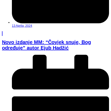
13 Aprila, 2024
Novo izdanje MM: “Čovjek snuje, Bog
određuje” autor Ejub Hadžić