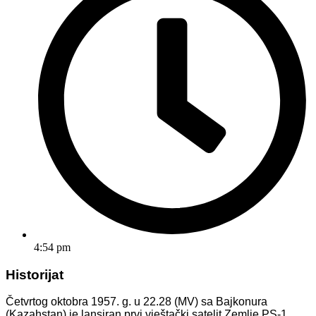
4:54 pm
Historijat
Četvrtog oktobra 1957. g. u 22.28 (MV) sa Bajkonura
(Kazahstan) je lansiran prvi vještački satelit Zemlje PS-1,