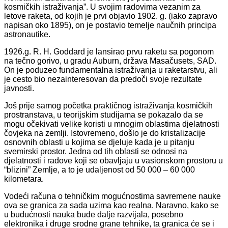
kosmičkih istraživanja”. U svojim radovima vezanim za
letove raketa, od kojih je prvi objavio 1902. g. (iako zapravo
napisan oko 1895), on je postavio temelje naučnih principa
astronautike.
1926.g. R. H. Goddard je lansirao prvu raketu sa pogonom
na tečno gorivo, u gradu Auburn, država Masačusets, SAD.
On je poduzeo fundamentalna istraživanja u raketarstvu, ali
je cesto bio nezainteresovan da predoči svoje rezultate
javnosti.
Još prije samog početka praktičnog istraživanja kosmičkih
prostranstava, u teorijskim studijama se pokazalo da se
mogu očekivati velike koristi u mnogim oblastima djelatnosti
čovjeka na zemlji. Istovremeno, došlo je do kristalizacije
osnovnih oblasti u kojima se djeluje kada je u pitanju
svemirski prostor. Jedna od tih oblasti se odnosi na
djelatnosti i radove koji se obavljaju u vasionskom prostoru u
“blizini” Zemlje, a to je udaljenost od 50 000 – 60 000
kilometara.
Vodeći računa o tehničkim mogućnostima savremene nauke
ova se granica za sada uzima kao realna. Naravno, kako se
u budućnosti nauka bude dalje razvijala, posebno
elektronika i druge srodne grane tehnike, ta granica će se i