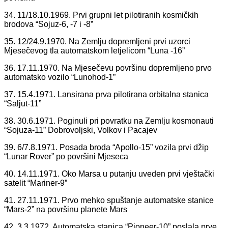
34. 11/18.10.1969. Prvi grupni let pilotiranih kosmičkih
brodova “Sojuz-6, -7 i -8”
35. 12/24.9.1970. Na Zemlju dopremljeni prvi uzorci
Mjesečevog tla automatskom letjelicom “Luna -16”
36. 17.11.1970. Na Mjesečevu površinu dopremljeno prvo
automatsko vozilo “Lunohod-1”
37. 15.4.1971. Lansirana prva pilotirana orbitalna stanica
“Saljut-11”
38. 30.6.1971. Poginuli pri povratku na Zemlju kosmonauti
“Sojuza-11” Dobrovoljski, Volkov i Pacajev
39. 6/7.8.1971. Posada broda “Apollo-15” vozila prvi džip
“Lunar Rover” po površini Mjeseca
40. 14.11.1971. Oko Marsa u putanju uveden prvi vještački
satelit “Mariner-9”
41. 27.11.1971. Prvo mehko spuštanje automatske stanice
“Mars-2” na površinu planete Mars
42. 3.3.1972. Automatska stanica “Pioneer-10” poslala prve