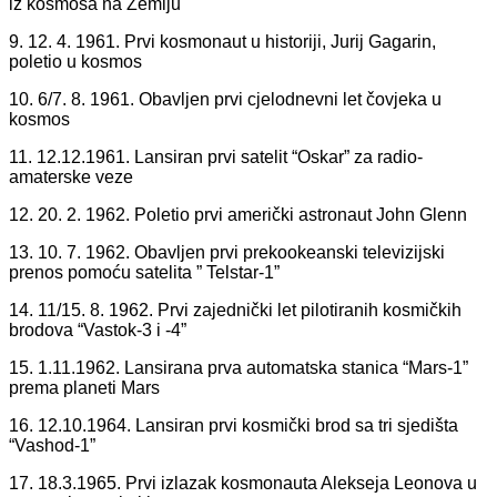
iz kosmosa na Zemlju
9. 12. 4. 1961. Prvi kosmonaut u historiji, Jurij Gagarin,
poletio u kosmos
10. 6/7. 8. 1961. Obavljen prvi cjelodnevni let čovjeka u
kosmos
11. 12.12.1961. Lansiran prvi satelit “Oskar” za radio-
amaterske veze
12. 20. 2. 1962. Poletio prvi američki astronaut John Glenn
13. 10. 7. 1962. Obavljen prvi prekookeanski televizijski
prenos pomoću satelita ” Telstar-1”
14. 11/15. 8. 1962. Prvi zajednički let pilotiranih kosmičkih
brodova “Vastok-3 i -4”
15. 1.11.1962. Lansirana prva automatska stanica “Mars-1”
prema planeti Mars
16. 12.10.1964. Lansiran prvi kosmički brod sa tri sjedišta
“Vashod-1”
17. 18.3.1965. Prvi izlazak kosmonauta Alekseja Leonova u