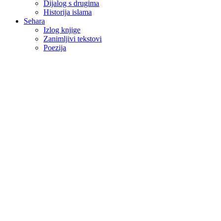
Dijalog s drugima
Historija islama
Sehara
Izlog knjige
Zanimljivi tekstovi
Poezija