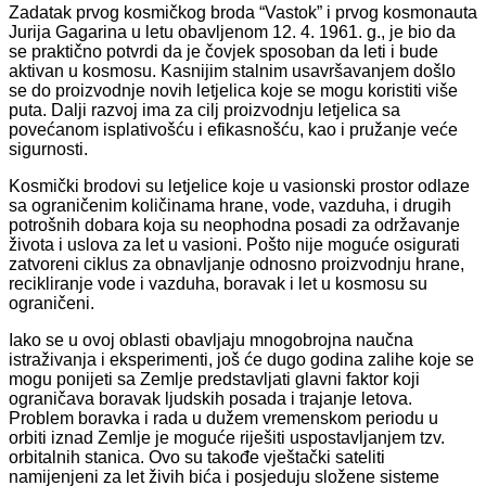
Zadatak prvog kosmičkog broda “Vastok” i prvog kosmonauta
Jurija Gagarina u letu obavljenom 12. 4. 1961. g., je bio da
se praktično potvrdi da je čovjek sposoban da leti i bude
aktivan u kosmosu. Kasnijim stalnim usavršavanjem došlo
se do proizvodnje novih letjelica koje se mogu koristiti više
puta. Dalji razvoj ima za cilj proizvodnju letjelica sa
povećanom isplativošću i efikasnošću, kao i pružanje veće
sigurnosti.
Kosmički brodovi su letjelice koje u vasionski prostor odlaze
sa ograničenim količinama hrane, vode, vazduha, i drugih
potrošnih dobara koja su neophodna posadi za održavanje
života i uslova za let u vasioni. Pošto nije moguće osigurati
zatvoreni ciklus za obnavljanje odnosno proizvodnju hrane,
recikliranje vode i vazduha, boravak i let u kosmosu su
ograničeni.
Iako se u ovoj oblasti obavljaju mnogobrojna naučna
istraživanja i eksperimenti, još će dugo godina zalihe koje se
mogu ponijeti sa Zemlje predstavljati glavni faktor koji
ograničava boravak ljudskih posada i trajanje letova.
Problem boravka i rada u dužem vremenskom periodu u
orbiti iznad Zemlje je moguće riješiti uspostavljanjem tzv.
orbitalnih stanica. Ovo su takođe vještački sateliti
namijenjeni za let živih bića i posjeduju složene sisteme