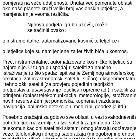
pomjerati na veće udaljenosti. Unutar već pomenute oblasti
oko naše planete kruži veliki broj vasionskih letjelica, a
namjena im je veoma različita.
Njihova podjela, grubo uzevši, može
se sačiniti ovako :
o instrumentalne, automatizovane kosmičke letjelice i
o letjelice koje su namijenjene za let živih bića u kosmos.
Prve, instrumentalne, automatizovane kosmičke letjelice su
najbrojnije. U tu grupu spadaju: sateliti za naučno
istraživanje (u što spada: ispitivanje Zemljinog atmosferskog
omotača, zatim astronomski sateliti i slično), eksperimentalni
i tehnološki sateliti (za provjeru pojedinih teorijskih
pretpostavki, usavršavanje letjelica i opreme itd.), i sateliti za
primjenu (oblast telekomunikacija, meteorologije, istraživanje
novih resursa Zemlje; pomorska, kopnena i vazdušna
navigacija, daljinska detekcija u medicini, geodezija itd.).
Posebno značajni za gotovo sve oblasti u vezi svakodnevnih
potreba ljudi na Zemlji, su tzv. sateliti za primjenu. Ovi
telekomunikacioni satelitski sistemi omogućavaju održavanje
veze, telefonskog i drugog saobraćaja (mnogobrojni prenosi