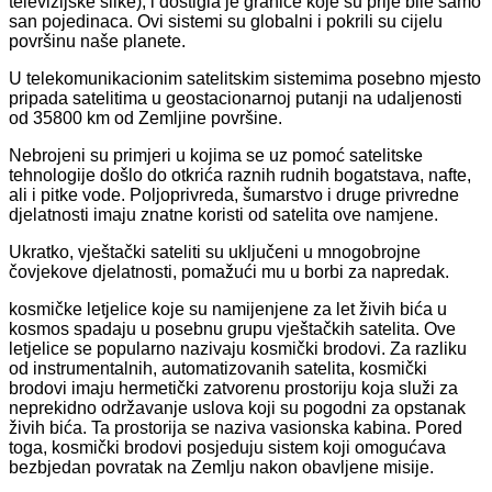
televizijske slike), i dostigla je granice koje su prije bile samo
san pojedinaca. Ovi sistemi su globalni i pokrili su cijelu
površinu naše planete.
U telekomunikacionim satelitskim sistemima posebno mjesto
pripada satelitima u geostacionarnoj putanji na udaljenosti
od 35800 km od Zemljine površine.
Nebrojeni su primjeri u kojima se uz pomoć satelitske
tehnologije došlo do otkrića raznih rudnih bogatstava, nafte,
ali i pitke vode. Poljoprivreda, šumarstvo i druge privredne
djelatnosti imaju znatne koristi od satelita ove namjene.
Ukratko, vještački sateliti su uključeni u mnogobrojne
čovjekove djelatnosti, pomažući mu u borbi za napredak.
kosmičke letjelice koje su namijenjene za let živih bića u
kosmos spadaju u posebnu grupu vještačkih satelita. Ove
letjelice se popularno nazivaju kosmički brodovi. Za razliku
od instrumentalnih, automatizovanih satelita, kosmički
brodovi imaju hermetički zatvorenu prostoriju koja služi za
neprekidno održavanje uslova koji su pogodni za opstanak
živih bića. Ta prostorija se naziva vasionska kabina. Pored
toga, kosmički brodovi posjeduju sistem koji omogućava
bezbjedan povratak na Zemlju nakon obavljene misije.