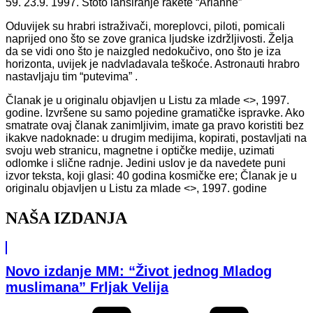
59. 23.9. 1997. Stoto lansiranje rakete “Arianne”
Oduvijek su hrabri istraživači, moreplovci, piloti, pomicali
naprijed ono što se zove granica ljudske izdržljivosti. Želja
da se vidi ono što je naizgled nedokučivo, ono što je iza
horizonta, uvijek je nadvladavala teškoće. Astronauti hrabro
nastavljaju tim “putevima” .
Članak je u originalu objavljen u Listu za mlade <>, 1997.
godine. Izvršene su samo pojedine gramatičke ispravke. Ako
smatrate ovaj članak zanimljivim, imate ga pravo koristiti bez
ikakve nadoknade: u drugim medijima, kopirati, postavljati na
svoju web stranicu, magnetne i optičke medije, uzimati
odlomke i slične radnje. Jedini uslov je da navedete puni
izvor teksta, koji glasi: 40 godina kosmičke ere; Članak je u
originalu objavljen u Listu za mlade <>, 1997. godine
NAŠA IZDANJA
Novo izdanje MM: “Život jednog Mladog
muslimana” Frljak Velija