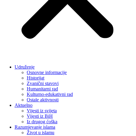
Udruženje
Osnovne informacije
Historijat
Zvanični stavovi
Humanitarni rad
Kulturno-edukativni rad
Ostale aktivnosti
Aktuelno
Vijesti iz svijeta
Vijesti iz BiH
Iz drugog ćoška
Razumjevanje islama
Život u islamu