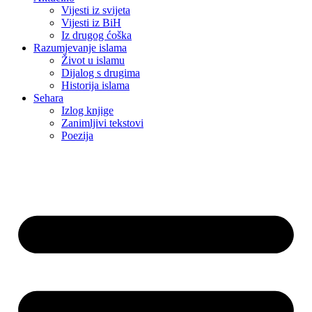
Vijesti iz svijeta
Vijesti iz BiH
Iz drugog ćoška
Razumjevanje islama
Život u islamu
Dijalog s drugima
Historija islama
Sehara
Izlog knjige
Zanimljivi tekstovi
Poezija