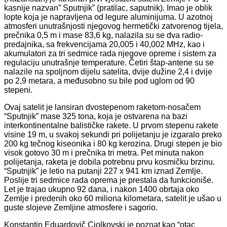
kasnije nazvan” Sputnjik” (pratilac, saputnik). Imao je oblik
lopte koja je napravljena od legure aluminijuma. U azotnoj
atmosferi unutrašnjosti njegovog hermetički zatvorenog tijela,
prečnika 0,5 m i mase 83,6 kg, nalazila su se dva radio-
predajnika, sa frekvencijama 20,005 i 40,002 MHz, kao i
akumulatori za tri sedmice rada njegove opreme i sistem za
regulaciju unutrašnje temperature. Četiri štap-antene su se
nalazile na spoljnom dijelu satelita, dvije dužine 2,4 i dvije
po 2,9 metara, a međusobno su bile pod uglom od 90
stepeni.
Ovaj satelit je lansiran dvostepenom raketom-nosačem
“Sputnjik” mase 325 tona, koja je ostvarena na bazi
interkontinentalne balističke rakete. U prvom stepenu rakete
visine 19 m, u svakoj sekundi pri polijetanju je izgaralo preko
200 kg tečnog kiseonika i 80 kg kerozina. Drugi stepen je bio
visok gotovo 30 m i prečnika tri metra. Pet minuta nakon
polijetanja, raketa je dobila potrebnu prvu kosmičku brzinu.
“Sputnjik” je letio na putanji 227 x 941 km iznad Zemlje.
Poslije tri sedmice rada oprema je prestala da funkcioniše.
Let je trajao ukupno 92 dana, i nakon 1400 obrtaja oko
Zemlje i predenih oko 60 miliona kilometara, satelit je ušao u
guste slojeve Zemljine atmosfere i sagorio.
Konstantin Eduardovič Ciolkovski je poznat kao “otac