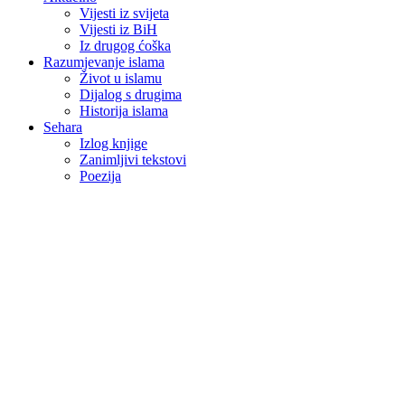
Vijesti iz svijeta
Vijesti iz BiH
Iz drugog ćoška
Razumjevanje islama
Život u islamu
Dijalog s drugima
Historija islama
Sehara
Izlog knjige
Zanimljivi tekstovi
Poezija