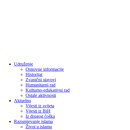
Udruženje
Osnovne informacije
Historijat
Zvanični stavovi
Humanitarni rad
Kulturno-edukativni rad
Ostale aktivnosti
Aktuelno
Vijesti iz svijeta
Vijesti iz BiH
Iz drugog ćoška
Razumjevanje islama
Život u islamu