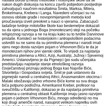
nastala borba između mitološke i historijske škole da se
nakon dugih diskusija na koncu završi pobjedom posljednje
zahvaljujući naučnim rezultatima Šmita, Marksa, Milera,
Brokelmana, Krebera i Langa. Navedeni učenjaci su na
osnovu obilate građe i novoprimijenjenih rnetoda kod
proučavanja izveli preokret u nauci o vjerama. Zabacujući
tadašnje tvrdnje rnitološke škole kao bestemeljne dokazali
su da vjera u jednoga Boga (rnonoteizarn) stoji na početku
religioznog razvoja a ne na kraju kako su to tvrdile Darvinove
pristaše. Koristeći se historijskim i antropološkim podacima
ustvrdili su ne samo da su primitivna plemena i narodi irnali
vjeru nego dosta razvijen pojam o Vrhovnom Biću te da je
monoteizam njihov prvi vjerski oblik. To vrijedi za najstarija
primitivna plemena u Africi, Aziji, Australiji, Južnoj i Sjevernoj
Americi. Ustanovljeno je da Pigmejci (po sudu učenjaka
predstavljaju najstarije stanje etnološkog razvoja
čovječanstva) priznaju jednog Boga kao Najviše Biće,
Stvoritelja i Gospodara svijeta. Šmit je pak ustanovio da
pigmejski narodi u centralnoj Africi, Anasmanskirn otocirna i
Malaki obožavaju jedno vrhovno Biće kome su sva druga
bića potpuno podložna. Arnerikanist Kreber, profesor na
sveučilištu u Kaliforniji, dokazao je da najstarija primitivna
plemena u centralnoj oblasti Kalifornije imaju jasno razvijen
pojam o jednom Vrhovnom Biću, mnogo određeniji no ma
koji drugi američki narod, nasuprot velikom napretku ovih