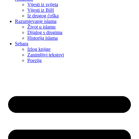
Vijesti iz svijeta
Vijesti iz BiH
Iz drugog ćoška
Razumjevanje islama
Život u islamu
Dijalog s drugima
Historija islama
Sehara
Izlog knjige
Zanimljivi tekstovi
Poezija