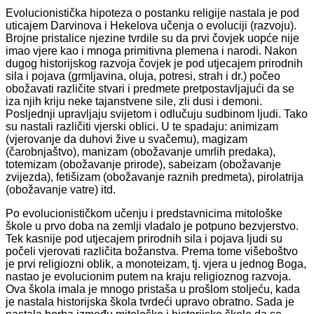
Evolucionistička hipoteza o postanku religije nastala je pod
uticajem Darvinova i Hekelova učenja o evoluciji (razvoju).
Brojne pristalice njezine tvrdile su da prvi čovjek uopće nije
imao vjere kao i mnoga primitivna plemena i narodi. Nakon
dugog historijskog razvoja čovjek je pod utjecajem prirodnih
sila i pojava (grmljavina, oluja, potresi, strah i dr.) počeo
obožavati različite stvari i predmete pretpostavljajući da se
iza njih kriju neke tajanstvene sile, zli dusi i demoni.
Posljednji upravljaju svijetom i odlučuju sudbinom ljudi. Tako
su nastali različiti vjerski oblici. U te spadaju: animizam
(vjerovanje da duhovi žive u svačemu), magizam
(čarobnjaštvo), manizam (obožavanje umrlih predaka),
totemizam (obožavanje prirode), sabeizam (obožavanje
zvijezda), fetišizam (obožavanje raznih predmeta), pirolatrija
(obožavanje vatre) itd.
Po evolucionističkom učenju i predstavnicima mitološke
škole u prvo doba na zemlji vladalo je potpuno bezvjerstvo.
Tek kasnije pod utjecajem prirodnih sila i pojava ljudi su
počeli vjerovati različita božanstva. Prema tome višeboštvo
je prvi religiozni oblik, a monoteizam, tj. vjera u jednog Boga,
nastao je evolucionim putem na kraju religioznog razvoja.
Ova škola imala je mnogo pristaša u prošlom stoljeću, kada
je nastala historijska škola tvrdeći upravo obratno. Sada je