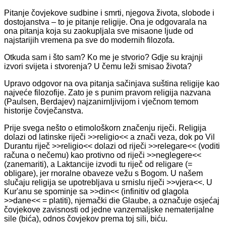
Pitanje čovjekove sudbine i smrti, njegova života, slobode i
dostojanstva – to je pitanje religije. Ona je odgovarala na
ona pitanja koja su zaokupljala sve misaone ljude od
najstarijih vremena pa sve do modernih filozofa.
Otkuda sam i što sam? Ko me je stvorio? Gdje su krajnji
izvori svijeta i stvorenja? U čemu leži smisao života?
Upravo odgovor na ova pitanja sačinjava suština religije kao
najveće filozofije. Zato je s punim pravom religija nazvana
(Paulsen, Berdajev) najzanirnljivijom i vječnom temom
historije čovječanstva.
Prije svega nešto o etimološkorn značenju riječi. Religija
dolazi od latinske riječi >>religio<< a znači veza, dok po Vil
Durantu riječ >>religio<< dolazi od riječi >>relegare<< (voditi
računa o nečemu) kao protivno od riječi >>neglegere<<
(zanemariti), a Laktancije izvodi tu riječ od religare (=
obligare), jer rnoralne obaveze vežu s Bogom. U našem
slučaju religija se upotrebljava u srnislu riječi >>vjera<<. U
Kur'anu se spominje sa >>din<< (infinitiv od glagola
>>dane<< = platiti), njemački die Glaube, a označuje osjećaj
čovjekove zavisnosti od jedne vanzemaljske nematerijalne
sile (bića), odnos čovjekov prema toj sili, biću.