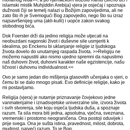
islamski mistik Muhjiddin Arebija) vjera je osjećaj i spoznaja
dužnosti čiji se temelj nalazi u Božijim zapovijedima, ali ne
zato što ih je Svemogući Bog zapovjedio, nego što su izraz
najsavršenijeg uma (akli-kulli) i uopće zakon svakog
slobodnog bića.
Dok Foerster drži da jedino religija može utjecati na
neobuzdani nagonski život i duševne sile usmjeriti k
idealima, po Enckenu bi uklanjanje religije iz ljudskoga
života dovelo do unutarnjeg raspada života. >>Religiju ne
možemo napustiti ako nismo ujedno spremni da napustimo
naš duhovni život, duhovni karakter naše egzistencije, našu
ličnost i duhovnu individualnost.<<
Ovo je samo jedan dio mišljenja glasovitih učenjaka o vjeri, o
čemu bi se dalo mnogo pisati. Evo definicije religije, kako je
mi postavljamo.
Religija (vjera) je nutarnje priznavanje čovjekovo jedne
vanmaterijalne i iznadsvjetske univerzalne sile, izvora života
i svih stvorenja, sile koju osjeća ljudska duša, a spoznaje
razum. Ta sila mora biti jedna, apsolutna, vječna, sveznana,
vremenski i prostorno neograničena. Ona postoji oduvijek i
prije svega. Ona je sušta istina, pravednost, milost, dobrota,
mudrost, najveći razum. To je Bog.