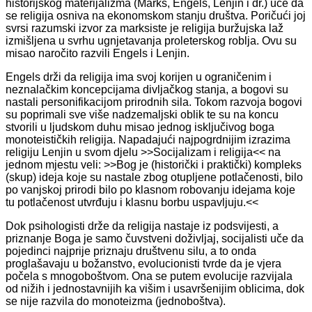
historijskog materijalizma (Marks, Engels, Lenjin i dr.) uče da
se religija osniva na ekonomskom stanju društva. Poričući joj
svrsi razumski izvor za marksiste je religija buržujska laž
izmišljena u svrhu ugnjetavanja proleterskog roblja. Ovu su
misao naročito razvili Engels i Lenjin.
Engels drži da religija ima svoj korijen u ograničenim i
neznalačkim koncepcijama divljačkog stanja, a bogovi su
nastali personifikacijom prirodnih sila. Tokom razvoja bogovi
su poprimali sve više nadzemaljski oblik te su na koncu
stvorili u ljudskom duhu misao jednog isključivog boga
monoteističkih religija. Napadajući najpogrdnijim izrazima
religiju Lenjin u svom djelu >>Socijalizam i religija<< na
jednom mjestu veli: >>Bog je (historički i praktički) kompleks
(skup) ideja koje su nastale zbog otupljene potlačenosti, bilo
po vanjskoj prirodi bilo po klasnom robovanju idejama koje
tu potlačenost utvrđuju i klasnu borbu uspavljuju.<<
Dok psihologisti drže da religija nastaje iz podsvijesti, a
priznanje Boga je samo čuvstveni doživljaj, socijalisti uče da
pojedinci najprije priznaju društvenu silu, a to onda
proglašavaju u božanstvo, evolucionisti tvrde da je vjera
počela s mnogoboštvom. Ona se putem evolucije razvijala
od nižih i jednostavnijih ka višim i usavršenijim oblicima, dok
se nije razvila do monoteizma (jednoboštva).