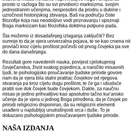
prosto iz razloga što su svi prvoborci marksizma. svojim
jednostranim učenjima, nesposobni da prodru u dubine i
uzročnost historijskog zbivanja. Baš na području čiste
filozofije koja nas neodoljivo vodi priznavanju i spoznaji
Boga marksizam kao filozofska doktrina potpuno pada.
Šta možemo iz dosadašnjeg izlaganja zaključiti? Bez
sumnje to da je vjera univerzalna pojava, te se kao crvena nit
provlači kroz cijelu prošlost počevši od prvog čovjeka pa sve
do dana današnjega.
Rezultati gore navedenih nauka, povijest cjelokupnog
čovječanstva, život svakog pojedinca, a naročito misaonih
ljudi, te psihologijsko proučavanje ljudske prirode govore
nam da je vjera bila stalni pratilac čovjekov od njegova
stvaranja pa kroz cijelu dugu prošlost, te će ga i ubuduće
pratiti sve dok čovjek bude čovjekom. Dakle, za naučnu
misao je jedino prihvatljivo kao apsolutno tačno kur'ansko
učenje da je vjera u jednog Boga prirođena, da je čovjek po
prirodi religiozno disponiran, da su religiozni elementi
usađeni u najdubljoj unutrašnjosti srca i duše. To je
dokazano psihologijskim proučavanjem ljudske prirode.
NAŠA IZDANJA