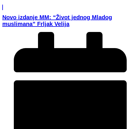
Novo izdanje MM: “Život jednog Mladog
muslimana” Frljak Velija