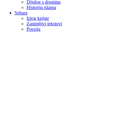
Dijalog s drugima
Historija islama
Sehara
Izlog knjige
Zanimljivi tekstovi
Poezija