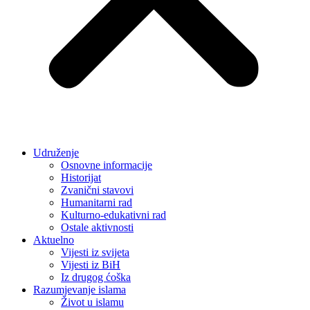
Udruženje
Osnovne informacije
Historijat
Zvanični stavovi
Humanitarni rad
Kulturno-edukativni rad
Ostale aktivnosti
Aktuelno
Vijesti iz svijeta
Vijesti iz BiH
Iz drugog ćoška
Razumjevanje islama
Život u islamu