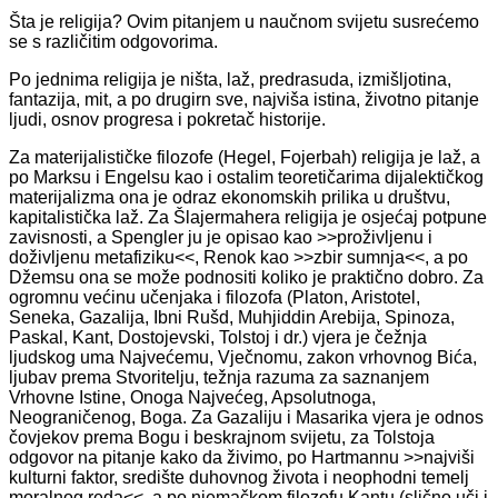
Šta je religija? Ovim pitanjem u naučnom svijetu susrećemo
se s različitim odgovorima.
Po jednima religija je ništa, laž, predrasuda, izmišljotina,
fantazija, mit, a po drugirn sve, najviša istina, životno pitanje
ljudi, osnov progresa i pokretač historije.
Za materijalističke filozofe (Hegel, Fojerbah) religija je laž, a
po Marksu i Engelsu kao i ostalim teoretičarima dijalektičkog
materijalizma ona je odraz ekonomskih prilika u društvu,
kapitalistička laž. Za Šlajermahera religija je osjećaj potpune
zavisnosti, a Spengler ju je opisao kao >>proživljenu i
doživljenu metafiziku<<, Renok kao >>zbir sumnja<<, a po
Džemsu ona se može podnositi koliko je praktično dobro. Za
ogromnu većinu učenjaka i filozofa (Platon, Aristotel,
Seneka, Gazalija, Ibni Rušd, Muhjiddin Arebija, Spinoza,
Paskal, Kant, Dostojevski, Tolstoj i dr.) vjera je čežnja
ljudskog uma Najvećemu, Vječnomu, zakon vrhovnog Bića,
ljubav prema Stvoritelju, težnja razuma za saznanjem
Vrhovne Istine, Onoga Najvećeg, Apsolutnoga,
Neograničenog, Boga. Za Gazaliju i Masarika vjera je odnos
čovjekov prema Bogu i beskrajnom svijetu, za Tolstoja
odgovor na pitanje kako da živimo, po Hartmannu >>najviši
kulturni faktor, središte duhovnog života i neophodni temelj
moralnog reda<<, a po njemačkom filozofu Kantu (slično uči i