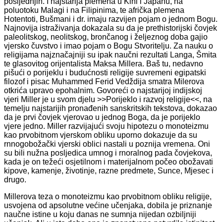
posljednjih. I najstarija plemena u Kini i Japanu, na
poluotoku Malagi i na Filipinima, te afrička plemena
Hotentoti, Bušmani i dr. imaju razvijen pojam o jednom Bogu.
Najnovija istraživanja dokazala su da je prethistorijski čovjek
paleolitskog, neolitskog, brončanog i željeznog doba gajio
vjersko čuvstvo i imao pojam o Bogu Stvoritelju. Za nauku o
religijama najznačajniji su ipak naučni rezultati Langa, Šmita
te glasovitog orijentalista Maksa Millera. Baš tu, nedavno
pišući o porijeklu i budućnosti religije suvremeni egipatski
filozof i pisac Muhammed Ferid Vedždija smatra Milerova
otkrića upravo epohalnim. Govoreći o najstarijoj indijskoj
vjeri Miller je u svom djelu >>Porijeklo i razvoj religije<<, na
temelju najstarijih pronađenih sanskritskih tekstova, dokazao
da je prvi čovjek vjerovao u jednog Boga, da je porijeklo
vjere jedno. Miller razvijajući svoju hipotezu o monoteizmu
kao prvobitnom vjerskom obliku uporno dokazuje da su
rnnogobožački vjerski oblici nastali u poznija vremena. Oni
su bili nužna posljedica umnog i rnoralnog pada čovjekova,
kada je on težeći osjetilnom i materijalnom počeo obožavati
kipove, kamenje, životinje, razne predmete, Sunce, Mjesec i
drugo.
Millerova teza o monoteizmu kao prvobitnom obliku religije,
usvojena od apsolutne većine učenjaka, dobila je priznanje
naučne istine u koju danas ne sumnja nijedan ozbiljniji