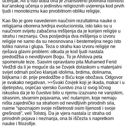
učenjak. Ali u isto doba ona je znanstveno potvrdila istinitost
kur'anskog učenja o jedinstvu religioznih uvjerenja kod prvih
ljudi i monoteizmu kao prvobitnom obliku religije.
Kao što je gore navedenim naučnim rezultatima nauke o
religijama oborena tvrdnja evolucionista, isto tako su u
naučnom svijetu zabačena mišljenja da je korijen religije u
strahu i neznanju. Ova posljednja dva mišljenja o izvoru
religije ne samo da su neosnovana i bestemeljna nego isto
toliko naivna i glupa. Teza o strahu kao izvoru religije ne
rješava glavni problem: otkuda je kod ljudi nastala
predodžba o nevidljivom Bogu. To je Ahilova peta
spomenute teze. Sasvim opravdano pita Muhamed Ferid
Vedždi da li je moguće da se čovjek dolaskom u materijalni
svijet odmah počeo klanjati idolima, brdima, dolinama,
biljkama i dr. prije predodžbe o Biću koje obožava. Odgovor
je svakako negativan. >>Svaki čovjek koji je ikada, makar i u
djetinjstvu, osjećao vjersko čuvstvo zna iz svog ličnog
iskustva da je to čuvstvo bilo u njemu izazvano ne vanjskim,
strasnim, stvarnim pojavama, već nutarnjim, koje nemaju
ništa zajedničko sa strahom od nevidljivih prirodnih sila,
naime “spoznajom svoje ništetnosti osim lijenosti i svoje
grešnosti”, veli Tolstoj. Da je vjera nastala iz straha od
prirodnih pojava i neznanja, ona bi iščezla s napretkom
nauke i filozofije.