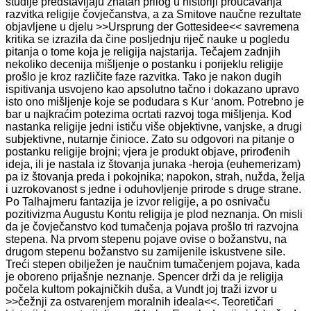
studije predstavljaju znatan prilog u historiji proučavanja
razvitka religije čovječanstva, a za Smitove naučne rezultate
objavljene u djelu >>Ursprung der Gottesidee<< savremena
kritika se izrazila da čine posljednju riječ nauke u pogledu
pitanja o tome koja je religija najstarija. Tečajem zadnjih
nekoliko decenija mišljenje o postanku i porijeklu religije
prošlo je kroz različite faze razvitka. Tako je nakon dugih
ispitivanja usvojeno kao apsolutno tačno i dokazano upravo
isto ono mišljenje koje se podudara s Kur ‘anom. Potrebno je
bar u najkraćim potezima ocrtati razvoj toga mišljenja. Kod
nastanka religije jedni ističu više objektivne, vanjske, a drugi
subjektivne, nutarnje činioce. Zato su odgovori na pitanje o
postanku religije brojni; vjera je produkt objave, prirođenih
ideja, ili je nastala iz štovanja junaka -heroja (euhemerizam)
pa iz štovanja preda i pokojnika; napokon, strah, nužda, želja
i uzrokovanost s jedne i oduhovljenje prirode s druge strane.
Po Talhajmeru fantazija je izvor religije, a po osnivaču
pozitivizma Augustu Kontu religija je plod neznanja. On misli
da je čovječanstvo kod tumačenja pojava prošlo tri razvojna
stepena. Na prvom stepenu pojave ovise o božanstvu, na
drugom stepenu božanstvo su zamijenile iskustvene sile.
Treći stepen obilježen je naučnim tumačenjem pojava, kada
je oboreno prijašnje neznanje. Spencer drži da je religija
počela kultom pokajničkih duša, a Vundt joj traži izvor u
>>čežnji za ostvarenjem moralnih ideala<<. Teoretičari