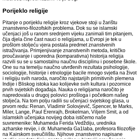
Porijeklo religije
Pitanje o porijeklu religije kroz vjekove stoji u žarištu
znanstveno-filozofskih problema. Dok su se islamski
učenjaci još u ranom srednjem vijeku zanimali tim pitanjem,
čija djela čine čast nauci o religijama, u Evropi je tek u
prošlom stoljeću vjera postala predmet znanstvenih
istraživanja. Primjenjivanje znanstvenih metoda, kritičko
proučavanje i uporedna (komparativna) historija religija
razvili su se u samostalnu naučnu disciplinu i posebne škole.
One su na temelju naučno utvrđenih rezultata psihologije,
sociologije, historije i etnologije bacile mnogo svjetla na život
i religiju svih naroda, naročito najstarijih primitivnih plemena
Indije i Bliskog istoka kao kolijevke svih kultura i pozornice
prvih svjetskih događaja. Nauka o religijama naročito je
napredovala u drugoj polovici prošloga i početkom našeg
stoljeća. Na tom polju radili su učenjaci svjetskog glasa, u
prvom redu: Renan, Vladimir Solovjevič, Spencer, te Marks,
Miler, Lange, Paul Erenrajh, Brokelman, Viljem Smit, a od
islamskih učenjaka novijeg doba ističemo naše
suvremenike: Muhameda Ferida Vedždiju, urednika
azharske revije, i dr. Muhameda Ga1laba, profesora filozofije
na Kairskom sveučilištu. Njihove znanstveno napisane