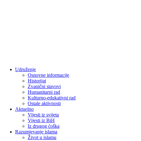
Udruženje
Osnovne informacije
Historijat
Zvanični stavovi
Humanitarni rad
Kulturno-edukativni rad
Ostale aktivnosti
Aktuelno
Vijesti iz svijeta
Vijesti iz BiH
Iz drugog ćoška
Razumjevanje islama
Život u islamu