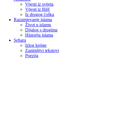
Vijesti iz svijeta
Vijesti iz BiH
Iz drugog ćoška
Razumjevanje islama
Život u islamu
Dijalog s drugima
Historija islama
Sehara
Izlog knjige
Zanimljivi tekstovi
Poezija