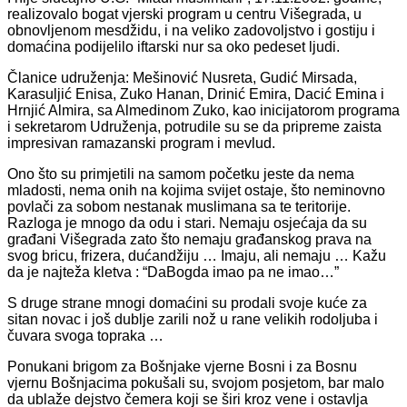
realizovalo bogat vjerski program u centru Višegrada, u
obnovljenom mesdžidu, i na veliko zadovoljstvo i gostiju i
domaćina podijelilo iftarski nur sa oko pedeset ljudi.
Članice udruženja: Mešinović Nusreta, Gudić Mirsada,
Karasuljić Enisa, Zuko Hanan, Drinić Emira, Dacić Emina i
Hrnjić Almira, sa Almedinom Zuko, kao inicijatorom programa
i sekretarom Udruženja, potrudile su se da pripreme zaista
impresivan ramazanski program i mevlud.
Ono što su primjetili na samom početku jeste da nema
mladosti, nema onih na kojima svijet ostaje, što neminovno
povlači za sobom nestanak muslimana sa te teritorije.
Razloga je mnogo da odu i stari. Nemaju osjećaja da su
građani Višegrada zato što nemaju građanskog prava na
svog bricu, frizera, dućandžiju … Imaju, ali nemaju … Kažu
da je najteža kletva : “DaBogda imao pa ne imao…”
S druge strane mnogi domaćini su prodali svoje kuće za
sitan novac i još dublje zarili nož u rane velikih rodoljuba i
čuvara svoga topraka …
Ponukani brigom za Bošnjake vjerne Bosni i za Bosnu
vjernu Bošnjacima pokušali su, svojom posjetom, bar malo
da ublaže dejstvo čemera koji se širi kroz vene i ostavlja