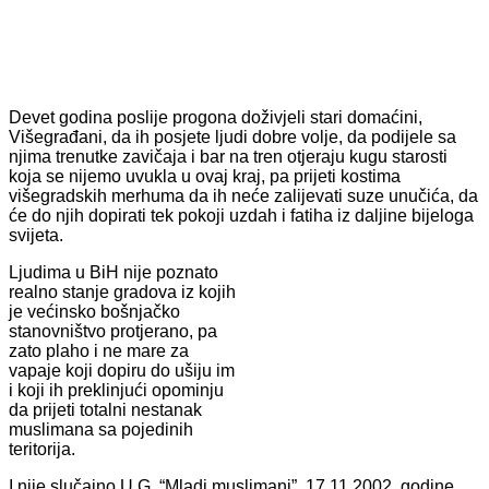
Devet godina poslije progona doživjeli stari domaćini,
Višegrađani, da ih posjete ljudi dobre volje, da podijele sa
njima trenutke zavičaja i bar na tren otjeraju kugu starosti
koja se nijemo uvukla u ovaj kraj, pa prijeti kostima
višegradskih merhuma da ih neće zalijevati suze unučića, da
će do njih dopirati tek pokoji uzdah i fatiha iz daljine bijeloga
svijeta.
Ljudima u BiH nije poznato
realno stanje gradova iz kojih
je većinsko bošnjačko
stanovništvo protjerano, pa
zato plaho i ne mare za
vapaje koji dopiru do ušiju im
i koji ih preklinjući opominju
da prijeti totalni nestanak
muslimana sa pojedinih
teritorija.
I nije slučajno U.G. “Mladi muslimani”, 17.11.2002. godine,