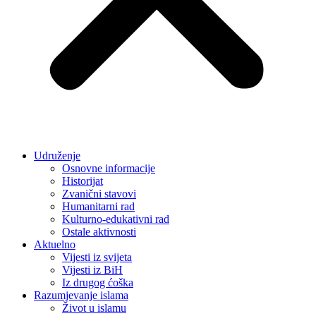
Udruženje
Osnovne informacije
Historijat
Zvanični stavovi
Humanitarni rad
Kulturno-edukativni rad
Ostale aktivnosti
Aktuelno
Vijesti iz svijeta
Vijesti iz BiH
Iz drugog ćoška
Razumjevanje islama
Život u islamu