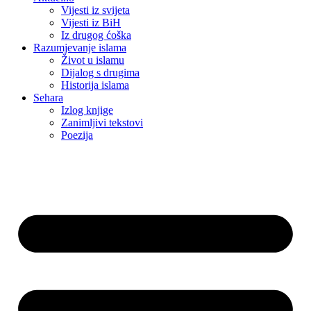
Vijesti iz svijeta
Vijesti iz BiH
Iz drugog ćoška
Razumjevanje islama
Život u islamu
Dijalog s drugima
Historija islama
Sehara
Izlog knjige
Zanimljivi tekstovi
Poezija