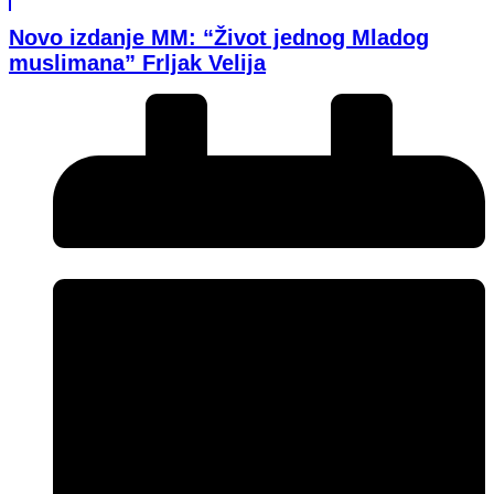
Novo izdanje MM: “Život jednog Mladog
muslimana” Frljak Velija