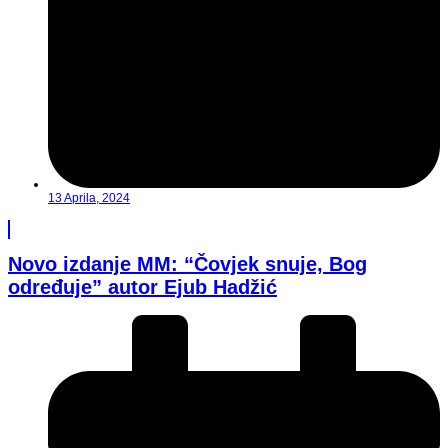
13 Aprila, 2024
Novo izdanje MM: “Čovjek snuje, Bog
određuje” autor Ejub Hadžić