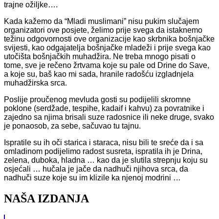
trajne ožiljke….
Kada kažemo da “Mladi muslimani” nisu pukim slučajem
organizatori ove posjete, želimo prije svega da istaknemo
težinu odgovornosti ove organizacije kao skrbnika bošnjačke
svijesti, kao odgajatelja bošnjačke mladeži i prije svega kao
utočišta bošnjačkih muhadžira. Ne treba mnogo pisati o
tome, sve je rečeno žrtvama koje su pale od Drine do Save,
a koje su, baš kao mi sada, hranile radošću izgladnjela
muhadžirska srca.
Poslije proučenog mevluda gosti su podijelili skromne
poklone (serdžade, tespihe, kadaif i kahvu) za povratnike i
zajedno sa njima brisali suze radosnice ili neke druge, svako
je ponaosob, za sebe, sačuvao tu tajnu.
Ispratile su ih oči starica i staraca, nisu bili te sreće da i sa
omladinom podijelimo radost susreta, ispratila ih je Drina,
zelena, duboka, hladna … kao da je slutila strepnju koju su
osjećali … hučala je jače da nadhuči njihova srca, da
nadhuči suze koje su im klizile ka njenoj modrini …
NAŠA IZDANJA