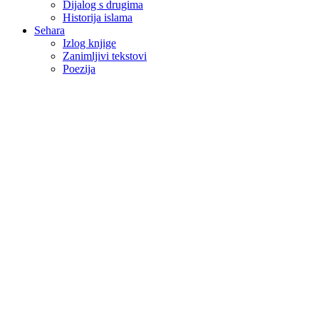
Dijalog s drugima
Historija islama
Sehara
Izlog knjige
Zanimljivi tekstovi
Poezija