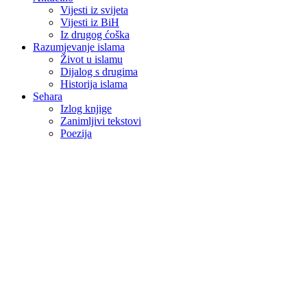
Vijesti iz svijeta
Vijesti iz BiH
Iz drugog ćoška
Razumjevanje islama
Život u islamu
Dijalog s drugima
Historija islama
Sehara
Izlog knjige
Zanimljivi tekstovi
Poezija