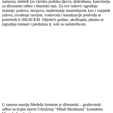
namaza), mekteb (za vjersku poduku djece), abdesthana, kancelarija
za džematski odbor i imamski stan. Za ove radove: ugradnju
stolarije, podova, stropova, malterisanje unutrašnjosti, kao i vanjskih
zidova, uvođenje rasvjete, vodovoda i kanalizacije predviđa se
potrebnih 6.500,00 KM. Slijedeće godine, akoBogda, planira se
izgradnja munare i predulaza tj. sofe sa nadstrešicom.
U samom naselju Međeđa formiran je džematski – građevinski
odbor sa kojim ispred Udruženja “Mladi Muslimani” kontaktira