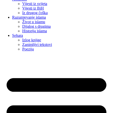
Vijesti iz svijeta
Vijesti iz BiH
Iz drugog ćoška
Razumjevanje islama
Život u islamu
Dijalog s drugima
Historija islama
Sehara
Izlog knjige
Zanimljivi tekstovi
Poezija