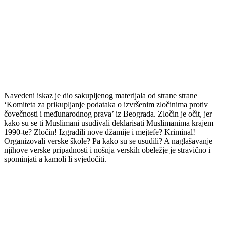
Navedeni iskaz je dio sakupljenog materijala od strane
strane
‘Komiteta za prikupljanje podataka o izvršenim zločinima protiv
čovečnosti i međunarodnog prava’ iz Beograda. Zločin je očit, jer
kako su se ti Muslimani usuđivali deklarisati Muslimanima krajem
1990-te? Zločin! Izgradili nove džamije i mejtefe? Kriminal!
Organizovali verske škole? Pa kako su se usudili? A naglašavanje
njihove verske pripadnosti i nošnja verskih obeležje je stravično i
spominjati a kamoli li svjedočiti.