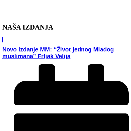
NAŠA IZDANJA
Novo izdanje MM: “Život jednog Mladog
muslimana” Frljak Velija