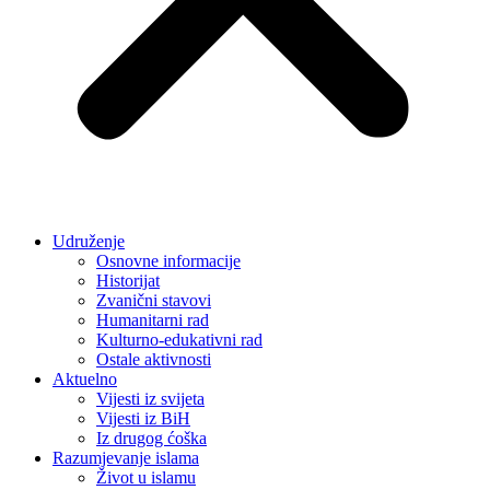
Udruženje
Osnovne informacije
Historijat
Zvanični stavovi
Humanitarni rad
Kulturno-edukativni rad
Ostale aktivnosti
Aktuelno
Vijesti iz svijeta
Vijesti iz BiH
Iz drugog ćoška
Razumjevanje islama
Život u islamu