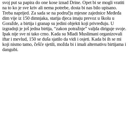
svoj put sa papira do one kose iznad Drine. Opet bi se mogli vratiti
na to ko je sve kriv ali nema potrebe, dosta bi nas bilo upisano.
Treba naprijed. Za sada se na području mjesne zajednice Međeđa
dim vije iz 150 dimnjaka, starija djeca imaju prevoz u školu u
Goražde, a birtija i granap su jedini objekti koji privređuju. U
izgradnji je još jedna birtija, “zakon potražnje” valjda diriguje svoje.
Ipak nije sve ni tako crno. Kada su Mladi Muslimani organizovali
iftar i mevlud, 150 se duša sjatilo da vidi i osjeti. Kada bi ih se mi
koji nismo tamo, češće sjetili, možda bi i imali alternativu birtijama i
dangubi.