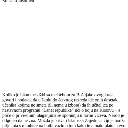
Mustafa Jusufović.
Koliko je bitan mesdžid sa mektebom za Bošnjake ovog kraja,
govori i podatak da u školu do četvrtog razreda ide onih desetak
učenika kojima ne smeta (ili nemaju izbora) da ih učiteljica po
nastavnom programu “Lanet republike” uči o boju na Kosovu – a
priče o privrednim ulaganjima se spominju u formi viceva. Narod je
odgojen da ne zna. Možda je kriva i Islamska Zajednica čiji je hodža
prije rata s mimbere na hutbi vazio o tom kako ima malu platu, a evo