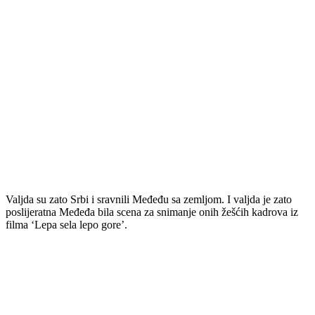
Valjda su zato Srbi i sravnili Međeđu sa zemljom. I valjda je zato
poslijeratna Međeđa bila scena za snimanje onih žešćih kadrova iz
filma ‘Lepa sela lepo gore’.