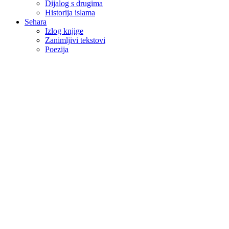
Dijalog s drugima
Historija islama
Sehara
Izlog knjige
Zanimljivi tekstovi
Poezija