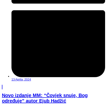
13 Aprila, 2024
Novo izdanje MM: “Čovjek snuje, Bog
određuje” autor Ejub Hadžić