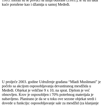
1995. morali su se povući sa linija odbrane (1993.), te su im tada
kuće porušene kao i džamija u samoj Međeđi.
U proljeće 2003. godine Udruženje građana “Mladi Muslimani” je
počelo sa akcijom osposobljavanja devastiranog mesdžida u
Međeđi. Objekat je veličine 9 x 10, na sprat. Djelom je već
obnovljen. Krov je osposobljen i 70% potrebnog materijala je
nabavljeno. Planirano je da se u toku ove sezone objekat sredi i
dovede u funkciju: osposobljavanje sale za mesdžid (za klanjanje