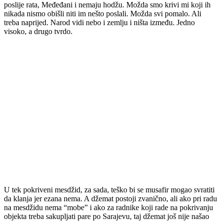
poslije rata, Međeđani i nemaju hodžu. Možda smo krivi mi koji ih
nikada nismo obišli niti im nešto poslali. Možda svi pomalo. Ali
treba naprijed. Narod vidi nebo i zemlju i ništa između. Jedno
visoko, a drugo tvrdo.
U tek pokriveni mesdžid, za sada, teško bi se musafir mogao svratiti
da klanja jer ezana nema. A džemat postoji zvanično, ali ako pri radu
na mesdžidu nema “mobe” i ako za radnike koji rade na pokrivanju
objekta treba sakupljati pare po Sarajevu, taj džemat još nije našao