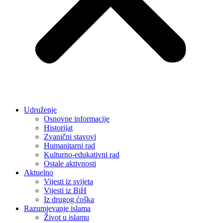
Udruženje
Osnovne informacije
Historijat
Zvanični stavovi
Humanitarni rad
Kulturno-edukativni rad
Ostale aktivnosti
Aktuelno
Vijesti iz svijeta
Vijesti iz BiH
Iz drugog ćoška
Razumjevanje islama
Život u islamu