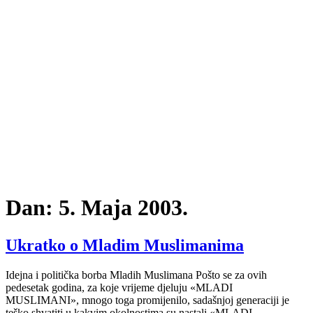
Dan:
5. Maja 2003.
Ukratko o Mladim Muslimanima
Idejna i politička borba Mladih Muslimana Pošto se za ovih
pedesetak godina, za koje vrijeme djeluju «MLADI
MUSLIMANI», mnogo toga promijenilo, sadašnjoj generaciji je
teško shvatiti u kakvim okolnostima su nastali «MLADI