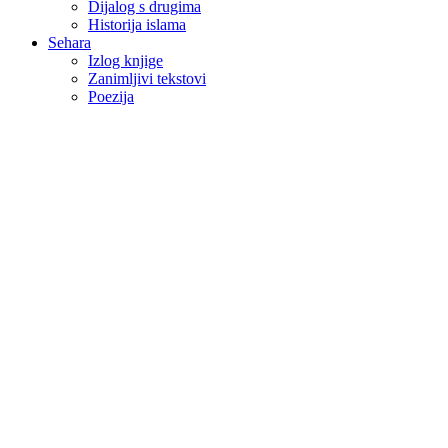
Dijalog s drugima
Historija islama
Sehara
Izlog knjige
Zanimljivi tekstovi
Poezija