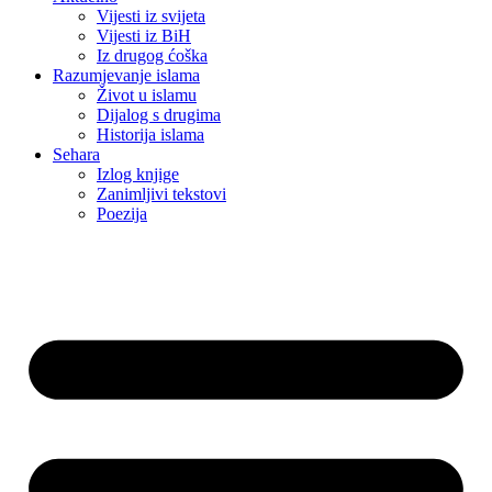
Vijesti iz svijeta
Vijesti iz BiH
Iz drugog ćoška
Razumjevanje islama
Život u islamu
Dijalog s drugima
Historija islama
Sehara
Izlog knjige
Zanimljivi tekstovi
Poezija