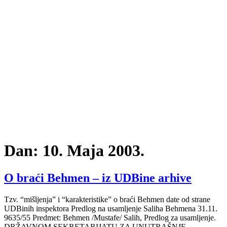
Dan:
10. Maja 2003.
O braći Behmen – iz UDBine arhive
Tzv. “mišljenja” i “karakteristike” o braći Behmen date od strane
UDBinih inspektora Predlog na usamljenje Saliha Behmena 31.11.
9635/55 Predmet: Behmen /Mustafe/ Salih, Predlog za usamljenje.
DRŽAVNOM SEKRETARIJATU ZA UNUTRAŠNJE