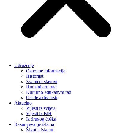
Udruženje
Osnovne informacije
Historijat
Zvanični stavovi
Humanitarni rad
Kulturno-edukativni rad
Ostale aktivnosti
Aktuelno
Vijesti iz svijeta
Vijesti iz BiH
Iz drugog ćoška
Razumjevanje islama
Život u islamu