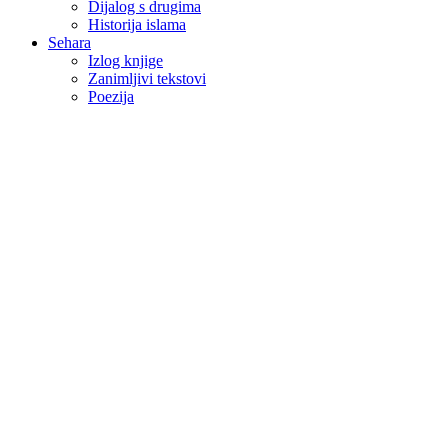
Dijalog s drugima
Historija islama
Sehara
Izlog knjige
Zanimljivi tekstovi
Poezija