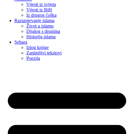
Vijesti iz svijeta
Vijesti iz BiH
Iz drugog ćoška
Razumjevanje islama
Život u islamu
Dijalog s drugima
Historija islama
Sehara
Izlog knjige
Zanimljivi tekstovi
Poezija