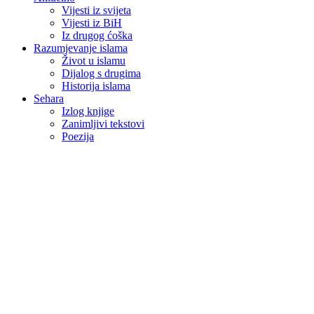
Vijesti iz svijeta
Vijesti iz BiH
Iz drugog ćoška
Razumjevanje islama
Život u islamu
Dijalog s drugima
Historija islama
Sehara
Izlog knjige
Zanimljivi tekstovi
Poezija