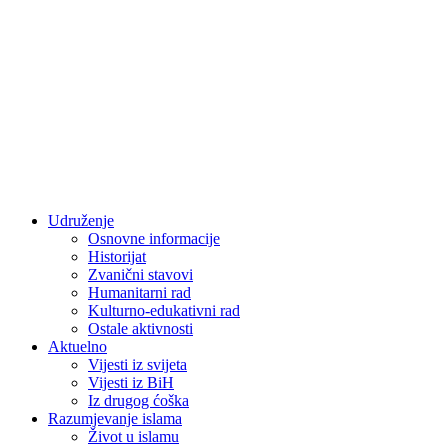
Udruženje
Osnovne informacije
Historijat
Zvanični stavovi
Humanitarni rad
Kulturno-edukativni rad
Ostale aktivnosti
Aktuelno
Vijesti iz svijeta
Vijesti iz BiH
Iz drugog ćoška
Razumjevanje islama
Život u islamu