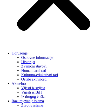
Udruženje
Osnovne informacije
Historijat
Zvanični stavovi
Humanitarni rad
Kulturno-edukativni rad
Ostale aktivnosti
Aktuelno
Vijesti iz svijeta
Vijesti iz BiH
Iz drugog ćoška
Razumjevanje islama
Život u islamu