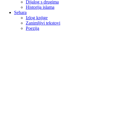
Dijalog s drugima
Historija islama
Sehara
Izlog knjige
Zanimljivi tekstovi
Poezija