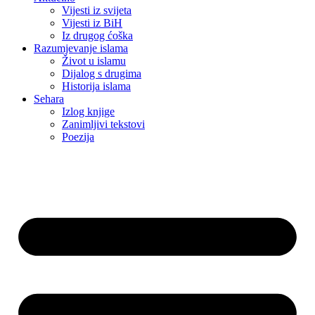
Vijesti iz svijeta
Vijesti iz BiH
Iz drugog ćoška
Razumjevanje islama
Život u islamu
Dijalog s drugima
Historija islama
Sehara
Izlog knjige
Zanimljivi tekstovi
Poezija