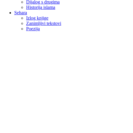
Dijalog s drugima
Historija islama
Sehara
Izlog knjige
Zanimljivi tekstovi
Poezija