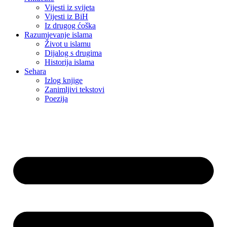
Vijesti iz svijeta
Vijesti iz BiH
Iz drugog ćoška
Razumjevanje islama
Život u islamu
Dijalog s drugima
Historija islama
Sehara
Izlog knjige
Zanimljivi tekstovi
Poezija