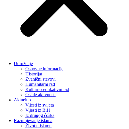
Udruženje
Osnovne informacije
Historijat
Zvanični stavovi
Humanitarni rad
Kulturno-edukativni rad
Ostale aktivnosti
Aktuelno
Vijesti iz svijeta
Vijesti iz BiH
Iz drugog ćoška
Razumjevanje islama
Život u islamu