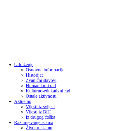
Udruženje
Osnovne informacije
Historijat
Zvanični stavovi
Humanitarni rad
Kulturno-edukativni rad
Ostale aktivnosti
Aktuelno
Vijesti iz svijeta
Vijesti iz BiH
Iz drugog ćoška
Razumjevanje islama
Život u islamu