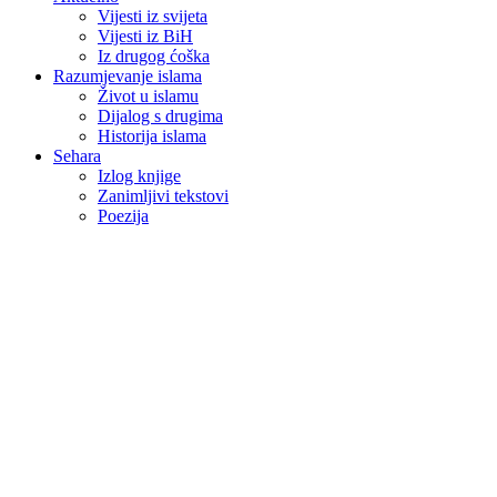
Vijesti iz svijeta
Vijesti iz BiH
Iz drugog ćoška
Razumjevanje islama
Život u islamu
Dijalog s drugima
Historija islama
Sehara
Izlog knjige
Zanimljivi tekstovi
Poezija