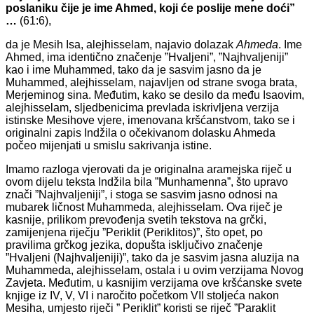
poslaniku čije je ime Ahmed, koji će poslije mene doći”
…
(61:6),
da je Mesih Isa, alejhisselam, najavio dolazak
Ahmeda
. Ime
Ahmed, ima identično značenje ”Hvaljeni”, ”Najhvaljeniji”
kao i ime Muhammed, tako da je sasvim jasno da je
Muhammed, alejhisselam, najavljen od strane svoga brata,
Merjeminog sina. Međutim, kako se desilo da među Isaovim,
alejhisselam, sljedbenicima prevlada iskrivljena verzija
istinske Mesihove vjere, imenovana kršćanstvom, tako se i
originalni zapis Indžila o očekivanom dolasku Ahmeda
počeo mijenjati u smislu sakrivanja istine.
Imamo razloga vjerovati da je originalna aramejska riječ u
ovom dijelu teksta Indžila bila ”Munhamenna”, što upravo
znači ”Najhvaljeniji”, i stoga se sasvim jasno odnosi na
mubarek ličnost Muhammeda, alejhisselam. Ova riječ je
kasnije, prilikom prevođenja svetih tekstova na grčki,
zamijenjena riječju ”Periklit (Periklitos)”, što opet, po
pravilima grčkog jezika, dopušta isključivo značenje
”Hvaljeni (Najhvaljeniji)”, tako da je sasvim jasna aluzija na
Muhammeda, alejhisselam, ostala i u ovim verzijama Novog
Zavjeta. Međutim, u kasnijim verzijama ove kršćanske svete
knjige iz IV, V, VI i naročito početkom VII stoljeća nakon
Mesiha, umjesto riječi ” Periklit” koristi se riječ ”Paraklit