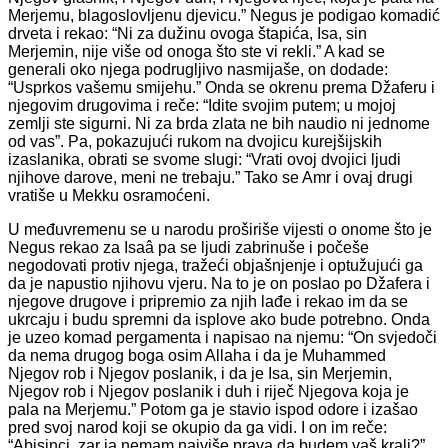
Merjemu, blagoslovljenu djevicu.” Negus je podigao komadić
drveta i rekao: “Ni za dužinu ovoga štapića, Isa, sin
Merjemin, nije više od onoga što ste vi rekli.” A kad se
generali oko nje­ga podrugljivo nasmijaše, on dodade:
“Usprkos vašemu smijehu.” Onda se okrenu prema Džaferu i
njegovim drugovima i reče: “Idite svojim pu­tem; u mojoj
zemlji ste sigurni. Ni za brda zlata ne bih naudio ni jedno­me
od vas”. Pa, pokazujući rukom na dvojicu kurejšijskih
izaslanika, obrati se svome slugi: “Vrati ovoj dvojici ljudi
njihove darove, meni ne trebaju.” Tako se Amr i ovaj drugi
vratiše u Mekku osramoćeni.
U međuvremenu se u narodu proširiše vijesti o onome što je
Negus rekao za Isaâ pa se ljudi zabrinuše i počeše
negodovati protiv njega, tra­žeći objašnjenje i optužujući ga
da je napustio njihovu vjeru. Na to je on poslao po Džafera i
njegove drugove i pripremio za njih lađe i rekao im da se
ukrcaju i budu spremni da isplove ako bude potrebno. Onda
je uzeo komad pergamenta i napisao na njemu: “On svjedoči
da nema dru­gog boga osim Allaha i da je Muhammed
Njegov rob i Njegov poslanik, i da je Isa, sin Merjemin,
Njegov rob i Njegov poslanik i duh i riječ Nje­gova koja je
pala na Merjemu.” Potom ga je stavio ispod odore i izašao
pred svoj narod koji se okupio da ga vidi. I on im reče:
“Abisinci, zar ja nemam najviše prava da budem vaš kralj?”