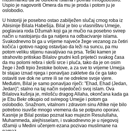
Uspio je nagovoriti Omera da mu je proda i potom ju je
oslobodio.
U historiji je posebno ostao zabilježen slučaj crnog roba iz
Abisinije Bilala Habešija. Bilal je bio u vlasništvu Umejje,
poglavara roda Džumah koji ga je mučio na posebno svirep
način u nastojanju da ga natjera na odbacivanje islama.
Svakodnevno bi ga u vrijeme najveće žege vezanog za četiri
kočića i gotovo nagog ostavljao da leži na suncu, pa mu
potom veliku stijenu navaljivao na prsa. Teški kamen je
strahovito pritiskao Bilalov grudni koš prijeteći svakog časa
da mu polomi rebra i skrši srce i pluća, tako da je on osim
žege i žeđi trpio žestoke bolove, a za sve to vrijeme Umejja
bi stajao iznad njega i ponavljao zakletve da će ga tako
ostaviti sve dok ne umre ili se ne odrekne svoje vjere.
Međutim, Bilal je samo ponavljao riječi: ”Ehad, Ehad (Jedan,
Jedan)”; stalno na taj način svjedočeći svoj islam. Ova
Bilalova kušnja je, milošću dragog Allaha, okončana kada ga
je Ebu Bekr otkupio od svirepog Umejje i potom ga
oslobodio. Snažnom, vitalnom i zdravom sinu Afrike nije bilo
potrebno isuviše mnogo vremena da se potpuno oporavi.
Kasnije je Bilal postao poznat kao mujezin Resulullaha,
Muhammeda, alejhisselam, i svakodnevno je u njegovoj
džamiji u Medini učenjem ezana pozivao muslimane na
namaz.