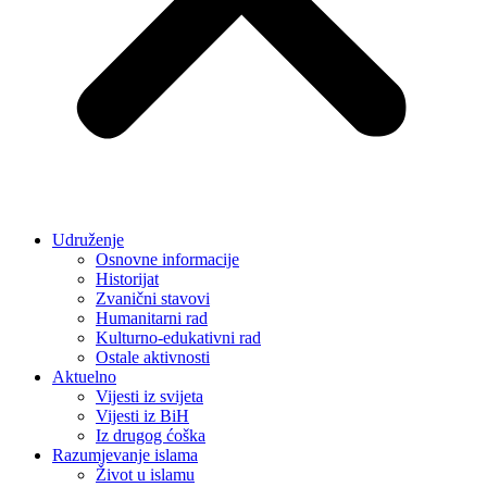
Udruženje
Osnovne informacije
Historijat
Zvanični stavovi
Humanitarni rad
Kulturno-edukativni rad
Ostale aktivnosti
Aktuelno
Vijesti iz svijeta
Vijesti iz BiH
Iz drugog ćoška
Razumjevanje islama
Život u islamu