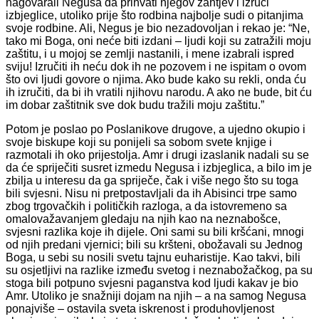
nagovarali Negusa da prihvati njegov zahtjev i izruči
izbjeglice, utoliko prije što rodbina najbolje sudi o pitanjima
svoje rodbine. Ali, Ne­gus je bio nezadovoljan i rekao je: “Ne,
tako mi Boga, oni neće biti izda­ni – ljudi koji su zatražili moju
zaštitu, i u mojoj se zemlji nastanili, i me­ne izabrali ispred
sviju! Izručiti ih neću dok ih ne pozovem i ne ispitam o ovom
što ovi ljudi govore o njima. Ako bude kako su rekli, onda ću
ih izručiti, da bi ih vratili njihovu narodu. A ako ne bude, bit ću
im dobar zaštitnik sve dok budu tražili moju zaštitu.”
Potom je poslao po Poslanikove drugove, a ujedno okupio i
svoje biskupe koji su ponijeli sa sobom svete knjige i
razmotali ih oko prijes­tolja. Amr i drugi izaslanik nadali su se
da će spriječiti susret izmedu Negusa i izbjeglica, a bilo im je
zbilja u interesu da ga spriječe, čak i vi­še nego što su toga
bili svjesni. Nisu ni pretpostavljali da ih Abisinci trpe samo
zbog trgovačkih i političkih razloga, a da istovremeno sa
omalo­važavanjem gledaju na njih kao na neznabošce,
svjesni razlika koje ih dijele. Oni sami su bili kršćani, mnogi
od njih predani vjernici; bili su kršteni, obožavali su Jednog
Boga, u sebi su nosili svetu tajnu euharis­tije. Kao takvi, bili
su osjetljivi na razlike između svetog i neznaboža­čkog, pa su
stoga bili potpuno svjesni paganstva kod ljudi kakav je bio
Amr. Utoliko je snažniji dojam na njih – a na samog Negusa
ponajviše – ­ostavila sveta iskrenost i produhovljenost