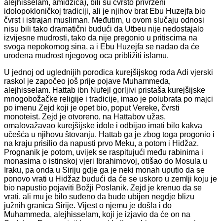
alejhisselam, amidžića), bili su čvrsto privrženi
idolopokloničkoj tradiciji, ali je njihov brat Ebu Huzejfa bio
čvrst i istrajan musliman. Međutim, u ovom slučaju odnosi
nisu bili tako dramatični budući da Utbeu nije nedostajalo
izvijesne mudrosti, tako da nije pregonio u pritiscima na
svoga nepokornog sina, a i Ebu Huzejfa se nadao da će
urođena mudrost njegovog oca približiti islamu.
U jednoj od uglednijih porodica kurejšijskog roda Adi vjerski
raskol je započeo još prije pojave Muhammeda,
alejhisselam. Hattab ibn Nufejl gorljivi pristaša kurejšijske
mnogobožačke religije i tradicije, imao je polubrata po majci
po imenu Zejd koji je opet bio, poput Vereke, čvrsti
monoteist. Zejd je otvoreno, na Hattabov užas,
omalovažavao kurejšijske idole i odbijao imati bilo kakva
učešća u njihovu štovanju. Hattab ga je zbog toga progonio i
na kraju prisilio da napusti prvo Meku, a potom i Hidžaz.
Prognanik je potom, uvijek se raspitujući među rabinima i
monasima o istinskoj vjeri Ibrahimovoj, otišao do Mosula u
Iraku, pa onda u Siriju gdje ga je neki monah uputio da se
ponovo vrati u Hidžaz budući da će se uskoro u zemlji koju je
bio napustio pojaviti Božji Poslanik. Zejd je krenuo da se
vrati, ali mu je bilo suđeno da bude ubijen negdje blizu
južnih granica Sirije. Vijest o njemu je došla i do
Muhammeda, alejhisselam, koji je izjavio da će on na