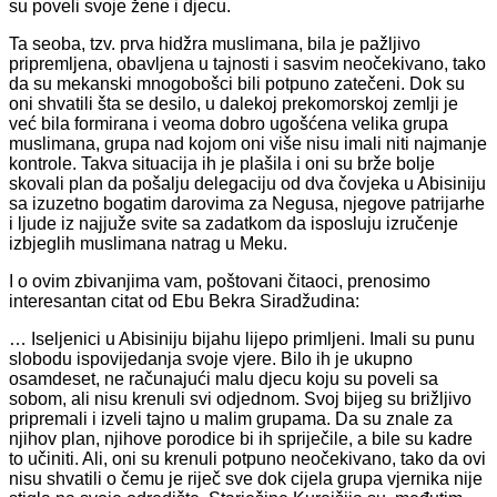
su poveli svoje žene i djecu.
Ta seoba, tzv. prva hidžra muslimana, bila je pažljivo
pripremljena, obavljena u tajnosti i sasvim neočekivano, tako
da su mekanski mnogobošci bili potpuno zatečeni. Dok su
oni shvatili šta se desilo, u dalekoj prekomorskoj zemlji je
već bila formirana i veoma dobro ugošćena velika grupa
muslimana, grupa nad kojom oni više nisu imali niti najmanje
kontrole. Takva situacija ih je plašila i oni su brže bolje
skovali plan da pošalju delegaciju od dva čovjeka u Abisiniju
sa izuzetno bogatim darovima za Negusa, njegove patrijarhe
i ljude iz najjuže svite sa zadatkom da isposluju izručenje
izbjeglih muslimana natrag u Meku.
I o ovim zbivanjima vam, poštovani čitaoci, prenosimo
interesantan citat od Ebu Bekra Siradžudina:
… Iseljenici u Abisiniju bijahu lijepo primljeni. Imali su punu
slobodu ispovijedanja svoje vjere. Bilo ih je ukupno
osamdeset, ne računajući malu djecu koju su poveli sa
sobom, ali nisu krenuli svi odjednom. Svoj bijeg su brižljivo
pripremali i izveli tajno u malim grupama. Da su znale za
njihov plan, njihove porodice bi ih spriječile, a bile su kadre
to učini­ti. Ali, oni su krenuli potpuno neočekivano, tako da ovi
nisu shvatili o če­mu je riječ sve dok cijela grupa vjernika nije