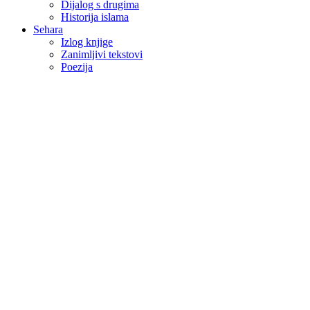
Dijalog s drugima
Historija islama
Sehara
Izlog knjige
Zanimljivi tekstovi
Poezija