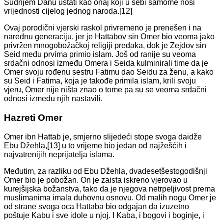
Sudnjem Danu ustati kao onaj koji u sebi samome nosi
vrijednosti cijelog jednog naroda.[12]
Ovaj porodični vjerski raskol privremeno je prenešen i na
narednu generaciju, jer je Hattabov sin Omer bio veoma jako
privržen mnogobožačkoj religiji predaka, dok je Zejdov sin
Seid među prvima primio islam. Još od ranije su veoma
srdačni odnosi između Omera i Seida kulminirali time da je
Omer svoju rođenu sestru Fatimu dao Seidu za ženu, a kako
su Seid i Fatima, koja je takođe primila islam, krili svoju
vjeru, Omer nije ništa znao o tome pa su se veoma srdačni
odnosi između njih nastavili.
Hazreti Omer
Omer ibn Hattab je, smjerno slijedeći stope svoga daidže
Ebu Džehla,[13] u to vrijeme bio jedan od najžešćih i
najvatrenijih neprijatelja islama.
Međutim, za razliku od Ebu Džehla, dvadesetšestogodišnji
Omer bio je pobožan. On je zaista iskreno vjerovao u
kurejšijska božanstva, tako da je njegova netrpeljivost prema
muslimanima imala duhovnu osnovu. Od malih nogu Omer je
od strane svoga oca Hattaba bio odgajan da izuzetno
poštuje Kabu i sve idole u njoj. I Kaba, i bogovi i boginje, i