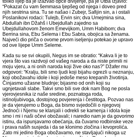
toliko lijep da je izazvao opće divljenje, pa je Utba izjavio:
“Pokazat ću vam šemmasa ljepšeg od njega i doveo pred
njih sestrina sina. Tu se našao i Zubejr, Safijin sin, a i ostali
Poslaniko­vi rodaci: Tulejb, Ervin sin; dva Umejmina sina,
Abdullah ibn Džahš i Ubejdullah zajedno sa
Ubejdullahovom ženom Emevijkom, Umm Ha­bibom; dva
Berrina sina, Ebu Selema i Ebu Sabra, obojica sa ženama.
Najveći dio priča o ovome prvom iseljenju potekao je upravo
od ove li­jepe Umm Seleme.
Kada su se svi okupili, Negus im se obratio: “Kakva li je to
vjera što vas razdvoji od vašeg naroda a da niste primili ni
moju vjeru, a ni onih naroda koji žive oko nas?” Džafer mu
odgovori: “Kralju, bili smo ljudi koji bijahu ogrezli u neznanju,
koji obožavahu idole i koji jedoše meso krepanih životinja.
Činjasmo užasne bludnje; bijasmo od onih koji su
ugnjetavali slabe. Takvi smo bili sve dok nam Bog ne posla
vjerovjesni­ka iz naše sredine, poznatoga roda,
istinoljubivoga, dostojnog povjere­nja i čestitoga. Pozvao nas
je da vjerujemo u Boga, da bismo svjedočili o njegovoj
Jednoći i Njemu se klanjali i odrekli se kamenja i idola koje
smo i mi i naši očevi obožavali; i naredio nam je da govorimo
istinu, da ispunjavamo obećanja, da čuvamo rodbinske veze
i prava naših susjeda i da se klonimo zločina i krvoprolića.
Zato mi jedino Boga obožavamo, ne stavljajući nikoga uz