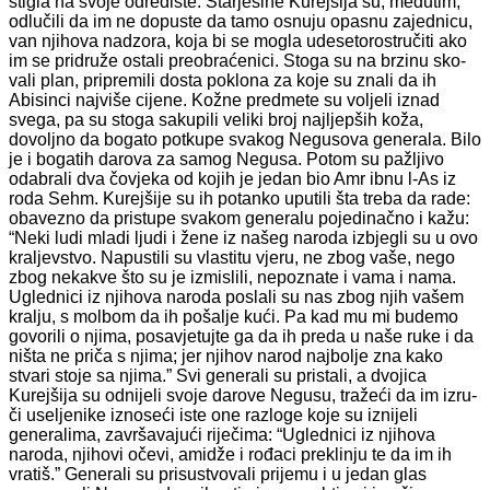
stigla na svoje odredište. Starješine Kurejšija su, međutim,
odlučili da im ne dopuste da tamo osnuju opasnu zajednicu,
van njihova nadzora, koja bi se mogla udeseto­rostručiti ako
im se pridruže ostali preobraćenici. Stoga su na brzinu sko­
vali plan, pripremili dosta poklona za koje su znali da ih
Abisinci najviše cijene. Kožne predmete su voljeli iznad
svega, pa su stoga sakupili ve­liki broj najljepših koža,
dovoljno da bogato potkupe svakog Negusova generala. Bilo
je i bogatih darova za samog Negusa. Potom su pažljivo
odabrali dva čovjeka od kojih je jedan bio Amr ibnu l-As iz
roda Sehm. Kurejšije su ih potanko uputili šta treba da rade:
obavezno da pristupe svakom generalu pojedinačno i kažu:
“Neki ludi mladi ljudi i žene iz na­šeg naroda izbjegli su u ovo
kraljevstvo. Napustili su vlastitu vjeru, ne zbog vaše, nego
zbog nekakve što su je izmislili, nepoznate i vama i na­ma.
Uglednici iz njihova naroda poslali su nas zbog njih vašem
kralju, s molbom da ih pošalje kući. Pa kad mu mi budemo
govorili o njima, po­savjetujte ga da ih preda u naše ruke i da
ništa ne priča s njima; jer nji­hov narod najbolje zna kako
stvari stoje sa njima.” Svi generali su prista­li, a dvojica
Kurejšija su odnijeli svoje darove Negusu, tražeći da im izru­
či useljenike iznoseći iste one razloge koje su iznijeli
generalima, završa­vajući riječima: “Uglednici iz njihova
naroda, njihovi očevi, amidže i ro­đaci preklinju te da im ih
vratiš.” Generali su prisustvovali prijemu i u jedan glas