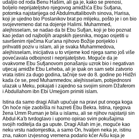
udaljio od roda Benu Hašim, ali ga je, kako se prenosi,
boljelo neprijateljstvo njegovog amidžića Ebu Sufjana,
potomka najstarijega od Abdulmuttalibovih sinova, Harisa,
koji je ujedno bio Poslanikov brat po mlijeku, pošto je i on bio
svojevremeno dat na dojenje Halimi. Muhammed,
alejhisselam, se nadao da bi Ebu Sufjan, koji je bio poznat
kao jedan od najboljih arapskih pjesnika, mogao osjetiti u
savršenim riječima Kur'ana njihovo Božije porijeklo i
prihvatiti poziv u islam, ali je svaka Muhammedova,
alejhisselam, inicijativa u to vrijeme kod njega samo još više
povećavala odbojnost i neprijateljstvo. Moguće da je
ovakvome Ebu Sufjanovom ponašanju uzrok bio i negativan
utjecaj amidže Ebu Leheba, ali je ipak on sam sebi zatvorio
vrata istini za dugo godina, tačnije sve do 8. godine po Hidžri
kada će se, pred Muhammedov, alejhisselam, pobjednosni
ulazak u Meku, pokajati i zajedno sa svojim sinom Džaferom
i Abdullahom ibn Ebi Umejjom primiti islam.
Istina da samo dragi Allah upućuje na pravi put onoga koga
On hoće nije zaobišla ni hazreti Ebu Bekra. Istina, njegova
žena Umm Ruman je bila u islamu, ali se njihov najstariji sin
Abdul-Ka'b tvrdoglavo i uporno opirao svim pokušajima
svojih roditelja da ga upute. Dragi Allah im je, moguće kao
neku vrstu nadomjestka, a samo On, hvaljen neka je, istinu
zna, nakon izvjesnog vremena podario kćer Aišu koja je