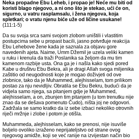
Neka propadne Ebu Leheb, i propao je! Neće mu biti od
koristi blago njegovo, a ni ono što je stekao, ući će on,
sigurno, u vatru rasplamsalu, i žena njegova, koja
spletkari; o vratu njenu biće uže od ličine usukane!
(111:1-5)
Da su svoja srca sami svojom zlobom uništili i vlastitim
postupcima sebe u propast bacili, jasno potvrđuje reakcija
Ebu Lehebove žene kada je saznala za objavu gore
navedenih ajeta. Naime, Umm Džemil je uzela veliki kamen
u ruku i krenula da traži Poslanika sa željom da mu tim
kamenom razbije usta. Ona ga je i našla kako sjedi pored
Kabe u društvu Ebu Bekra, ali je dragi Allah svoga miljenika
zaštitio od neugodnosti koje je mogao doživjeti od ove
zlobnice, tako da je Muhammed, alejhisselam, tom prilikom
postao za nju nevidljiv. Obratila se Ebu Bekru, budući da je
vidjela samo njega, sa pitanjem gdje je Muhammed,
alejhisselam, a on, zbunjen tim pitanjem (u tom trenutku nije
znao da se dešava pomenuto Čudo), ništa joj ne odgovori.
Zadržala se samo kratko da iz sebe izbaci nekoliko otrovnih
riječi mržnje i zlobe i potom je otišla.
Muhammeda, alejhisselam, kako se prenosi, nije isuviše
boljelo ovoliko izraženo neprijateljstvo od strane ovog
njegovog amidže, koji se već ranije na izvijestan način bio