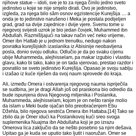
njihove statue – idoli, sve je to za njega činilo jedno sveto
jedinstvo u koje se nije smjelo dirati. Ovo je jedinstvo,
izgleda, za njega bilo sâm osnov egzistencije Kurejšija … a
onda je to jedinstvo narušeno i Meka je postala podijeljen
grad, grad sa dvije zajednice i dvije vjere. Svemu tome u
njegovoj svijesti uzrok je bio jedan čovjek, Muhammed ibn
Abdullah. Razmišljajući na takav način već neko vrijeme,
Omer ibn Hattab je u jednom trenutku, nedugo nakon
povratka kurejšijskih izaslanika iz Abisinije neobavljena
posla, donio svoju odluku. Odlučio je da po svaku cijenu
ubije Muhammeda, alejhisselam, pa makar izgubio i vlastitu
glavu, kako bi tako, kako je on tada vjerovao, prestao razdor i
povratilo se sveto jedinstvo Kurejšija. Opasao je svoju sablju
i izašao iz kuće riješen da svoj naum sprovede do kraja.
Ali, između Omera i ostvarenja njegovog nauma ispriječila
se sudbina, jer je dragi Allah još od praiskona bio odredio da
bude ispunjena dova Njegovog miljenika i Poslanika,
Muhammeda, alejhisselam, kojom je on nešto ranije molio
da islam u Meki bude ojačan bilo preobraćenjem Ebu
Džehla, bilo njegova sestrića Omera ibn Hattaba.[14] Tako se
zbilo da je Omer idući ka Poslanikovoj kući sreo svoga
suplemenika Nuajma ibn Abdullaha koji je po izrazu
Omerova lica zaključio da se nešto posebno sa njim dešava.
Upitao ga je kuda se uputio tako ljutit i naoružan. Omer se