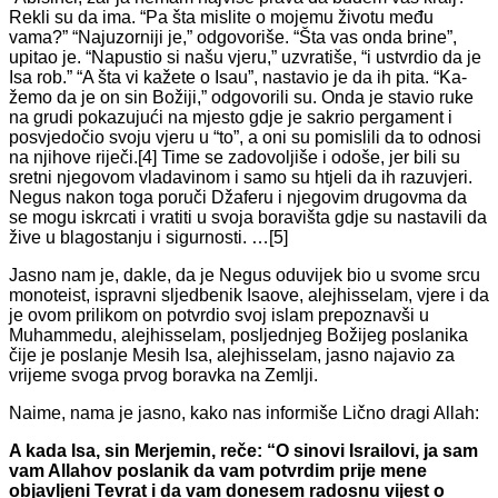
Rekli su da ima. “Pa šta mi­slite o mojemu životu među
vama?” “Najuzorniji je,” odgovoriše. “Šta vas onda brine”,
upitao je. “Napustio si našu vjeru,” uzvratiše, “i us­tvrdio da je
Isa rob.” “A šta vi kažete o Isau”, nastavio je da ih pita. “Ka­
žemo da je on sin Božiji,” odgovorili su. Onda je stavio ruke
na grudi pokazujući na mjesto gdje je sakrio pergament i
posvjedočio svoju vje­ru u “to”, a oni su pomislili da to odnosi
na njihove riječi.[4] Time se za­dovoljiše i odoše, jer bili su
sretni njegovom vladavinom i samo su htje­li da ih razuvjeri.
Negus nakon toga poruči Džaferu i njegovim drugov­ma da
se mogu iskrcati i vratiti u svoja boravišta gdje su nastavili da
ži­ve u blagostanju i sigurnosti. …[5]
Jasno nam je, dakle, da je Negus oduvijek bio u svome srcu
monoteist, ispravni sljedbenik Isaove, alejhisselam, vjere i da
je ovom prilikom on potvrdio svoj islam prepoznavši u
Muhammedu, alejhisselam, posljednjeg Božijeg poslanika
čije je poslanje Mesih Isa, alejhisselam, jasno najavio za
vrijeme svoga prvog boravka na Zemlji.
Naime, nama je jasno, kako nas informiše Lično dragi Allah:
A kada Isa, sin Merjemin, reče: “O sinovi Israilovi, ja sam
vam Allahov poslanik da vam potvrdim prije mene
objavljeni Tevrat i da vam donesem radosnu vijest o