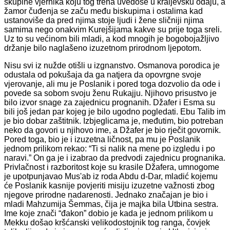
skupine vjernika koju tog tre­na uvedoše u kraljevsku odaju, a
žamor čuđenja se začu među biskupi­ma i ostalima kad
ustanoviše da pred njima stoje ljudi i žene sličniji nji­ma
samima nego onakvim Kurejšijama kakve su prije toga sreli.
Uz to su većinom bili mladi, a kod mnogih je bogobojažljivo
držanje bilo na­glašeno izuzetnom prirodnom ljepotom.
Nisu svi iz nužde otišli u izgnanstvo. Osmanova porodica je
odusta­la od pokušaja da ga natjera da opovrgne svoje
vjerovanje, ali mu je Po­slanik i pored toga dozvolio da ode i
povede sa sobom svoju ženu Ru­kajju. Njihovo prisustvo je
bilo izvor snage za zajednicu prognanih. Džafer i Esma su
bili još jedan par kojeg je bilo ugodno pogledati. Ebu Talib im
je bio dobar zaštitnik. Izbjeglicama je, međutim, bio potreban
neko da govori u njihovo ime, a Džafer je bio rječit govornik.
Pored to­ga, bio je i izuzetna ličnost, pa mu je Poslanik
jednom prilikom rekao: “Ti si nalik na mene po izgledu i po
naravi.” On ga je i izabrao da pre­dvodi zajednicu prognanika.
Privlačnost i razboritost koje su krasile Džafera, umnogome
je upotpunjavao Mus'ab iz roda Abdu d-Dar, mla­dić kojemu
će Poslanik kasnije povjeriti misiju izuzetne važnosti zbog
njegove prirodne nadarenosti. Jednako značajan je bio i
mladi Mahzu­mija Šemmas, čija je majka bila Utbina sestra.
Ime koje znači “đakon” dobio je kada je jednom prilikom u
Mekku došao kršćanski velikodostojnik tog ranga, čovjek