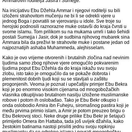
Ammarovih roditelja Jasira i Sumejje.
Na inicijativu Ebu Džehla Ammar i njegovi roditelji su bili
izloženi strahovitom mučenju ne bi li se odrekli vjere u
jednog Boga i povratili se vjerovanju u idole. Sve troje su
herojski podnosili raznorazne muke ostavši do kraja čvrsti u
svome islamu. Tom prilikom su na mukama umrli i tako šehidi
postali Sumejja i Jasir, dok je sudbina njihovog mubarek sina
Ammara bila da preživi te strahovite muke i postane jedan od
najpoznatijih ashaba Muhammeda, alejhisselam.
Kako je ovo vrijeme otvorenih i brutalnih zločina nad nevinim
ljudima samo zbog njihove vjere omogućilo pokvarenim
ljudima poput Ebu Džehla da do kraja iskažu svu svoju
zlobu, isto tako je omogućilo da se pokaže dobrota i
plemenitost dobrih ljudi koji su se stavljali u zaštitu
progonjenih. Veoma je poznat i upečatljiv primjer Ebu Bekra
koji je po enormno visokim cijenama od mnogobožačkih
vlasnika otkupljivao brutalnom nasilju izložene muslimanske
robove i potom ih oslobađao. Tako je Ebu Bekr otkupio i
onda oslobodio Amira ibn Fuhejru, siromašnog pastira koji je
među prvima primio islam, a Amir je potom preuzeo brigu o
Ebu Bekrovoj stoci. Neke druge prilike Ebu Bekr je šetajući
primijetio Omera ibn Hattaba, tada još uvijek džahila, kako
žestokim batinama nastoji prisiliti jednu svoju ropkinju
muslimanku da se odrekne islama i povrati mnogoboštvu.