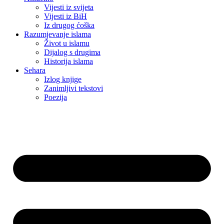
Vijesti iz svijeta
Vijesti iz BiH
Iz drugog ćoška
Razumjevanje islama
Život u islamu
Dijalog s drugima
Historija islama
Sehara
Izlog knjige
Zanimljivi tekstovi
Poezija