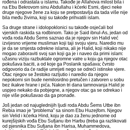
rođena i odrastala u islamu. Takođe je Allahova milost bila i
na Ebu Bekrovom sinu Abdullahu i kćerki Esmi, djeci neke
druge njegove žene za koju se pretpostavlja da tada više nije
bila među živima, koji su takođe prihvatili islam.
Sa druge strane i idolopoklonici su takođe osjećali bol
vjerskih raskida sa rodbinom. Tako je Said ibnul-As, jedan od
vođa roda Abdu Šems saznao da je njegov sin Halid već
izvijesno vrijeme musliman koji taji svoju vjeru. Naredio mu
je da se smjesta odrekne islama, ali je Halid, koji nikako nije
mogao zaboraviti svoj san koji ga je i naveo da primi islam:
užasnu viziju razbuktale ogromne vatre u koju ga njegov otac
pokušava baciti, a od koje ga Poslanik spašava; čvrsto
odgovorio da će radije umrijeti nego se odreći istinske vjere.
Otac njegov se žestoko razljutio i naredio da njegov
nepokorni sin bude nemilosrdno pretučen i zatvoren u sobu
bez ikakve hrane i pića. Nakon tri dana tamnovanja Halid je
uspjeo nekako da pobjegne, a njegov otac ga se odrekao i
nije više pokušavao da ga pronađe.
Još jedan od najuglednijih ljudi roda Abdu Šems Utbe ibn
Rebia imao je ”problema” sa sinom Ebu Huzejfom. Njegov
sin Velid i kćerka Hind, koju je dao za ženu jednome od
kurejšijskih vođa Ebu Sufjanu ibn Harbu (treba ga razlikovati
od pjesnika Ebu Sufjana ibn Harisa, Muhammedova,