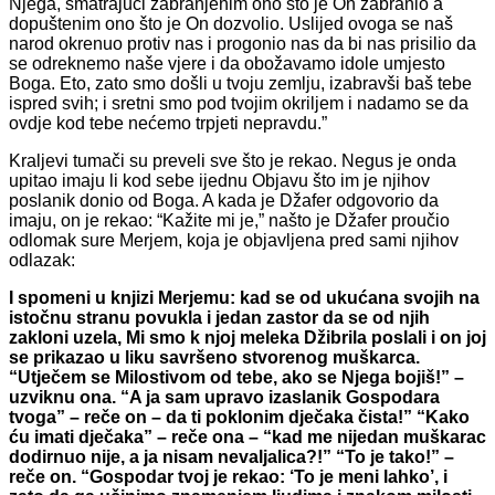
Njega, smatrajući zabranjenim ono što je On za­branio a
dopuštenim ono što je On dozvolio. Uslijed ovoga se naš
narod okrenuo protiv nas i progonio nas da bi nas prisilio da
se odreknemo na­še vjere i da obožavamo idole umjesto
Boga. Eto, zato smo došli u tvo­ju zemlju, izabravši baš tebe
ispred svih; i sretni smo pod tvojim okri­ljem i nadamo se da
ovdje kod tebe nećemo trpjeti nepravdu.”
Kraljevi tumači su preveli sve što je rekao. Negus je onda
upitao imaju li kod sebe ijednu Objavu što im je njihov
poslanik donio od Bo­ga. A kada je Džafer odgovorio da
imaju, on je rekao: “Kažite mi je,” našto je Džafer proučio
odlomak sure Merjem, koja je objavljena pred sami njihov
odlazak:
I spomeni u knjizi Merjemu: kad se od ukućana svojih na
istočnu stranu povukla i jedan zastor da se od njih
zakloni uze­la, Mi smo k njoj meleka Džibrila poslali i on joj
se prikazao u liku sa­vršeno stvorenog muškarca.
“Utječem se Milostivom od tebe, ako se
Njega bojiš!”
–
uzviknu ona. “A ja sam upravo izaslanik Gospodara
tvog
a” – reče on – da ti poklonim dječaka čista!” “Kako
ću imati dječaka”
–
reče ona
–
“kad me nijedan muškarac
dodirnuo nije, a ja nisam neva­ljalica?!” “To je tako!”
–
reče on. “Gospodar tvoj je rekao: ‘To je meni lahko’, i