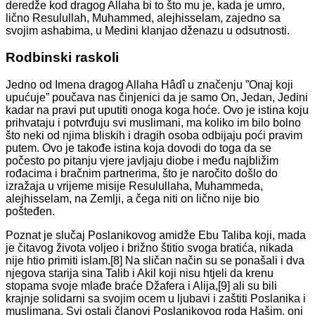
deredže kod dragog Allaha bi to što mu je, kada je umro,
lično Resulullah, Muhammed, alejhisselam, zajedno sa
svojim ashabima, u Medini klanjao dženazu u odsutnosti.
Rodbinski raskoli
Jedno od Imena dragog Allaha Hâdî u značenju ”Onaj koji
upućuje” poučava nas činjenici da je samo On, Jedan, Jedini
kadar na pravi put uputiti onoga koga hoće. Ovo je istina koju
prihvataju i potvrđuju svi muslimani, ma koliko im bilo bolno
što neki od njima bliskih i dragih osoba odbijaju poći pravim
putem. Ovo je takođe istina koja dovodi do toga da se
počesto po pitanju vjere javljaju diobe i među najbližim
rođacima i bračnim partnerima, što je naročito došlo do
izražaja u vrijeme misije Resulullaha, Muhammeda,
alejhisselam, na Zemlji, a čega niti on lično nije bio
pošteđen.
Poznat je slučaj Poslanikovog amidže Ebu Taliba koji, mada
je čitavog života voljeo i brižno štitio svoga bratića, nikada
nije htio primiti islam.[8] Na sličan način su se ponašali i dva
njegova starija sina Talib i Akil koji nisu htjeli da krenu
stopama svoje mlađe braće Džafera i Alija,[9] ali su bili
krajnje solidarni sa svojim ocem u ljubavi i zaštiti Poslanika i
muslimana. Svi ostali članovi Poslanikovog roda Hašim, oni