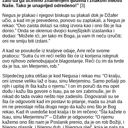
zato da ga učinimo znamenjem ljudima i znakom milosti
Naše. Ta­ko je unaprijed odredeno!”
[3]
Negus je plakao i njegovi biskupi su plakali dok je Džafer
učio, a kad im je prevedeno, ponovo su zaplakali, a Negus je
rekao: “Ovo zais­ta dolazi sa istog izvora kao i ono što je Isa
donio.” Onda se okrenuo dvojici kurejšijskih izaslanika i
dodao: “Možete ići, jer tako mi Boga, ja vam ih neću izručiti;
oni ne smiju biti izdani.”
A kad se povukoše iz kraljeve odaje, Amr reče svome
pratiocu: “Su­tra ću im reći nešto što će iz korijena istrgnuti
ovo njihovo zelenobuja­juće blagostanje. Reći ću im da tvrde
da je Isa, sin Merjemin, rob.”
Slijedećeg jutra otišao je kod Negusa i rekao mu: “O kralju,
oni iznose veliku laž o Isau, sinu Merjeminu. Samo pošalji po
njih i upitaj ih šta kažu o njemu.” I on im poruči da mu opet
dođu i kažu šta govore o Isau, pa se oni zabrinuše, jer ih
nikad do tada ovako nešto nije zadesi­lo. Dogovarali su se
šta će odgovoriti kad im postavi to pitanje, mada su znali da
im ne preostaje ništa drugo nego da kažu ono što je Bog
rekao. Kad ih uvedoše kod kralja i bi im rečeno: “Šta kažete o
Isau, sinu Mer­jeminu?” – Džafer je odgovorio: “O njemu
kažemo ono što nam je Po­slanik prenio, da je on rob Božiji, i
Njegov glasnik, i Njegov duh, i Nje­gova riječ, koja je pala na