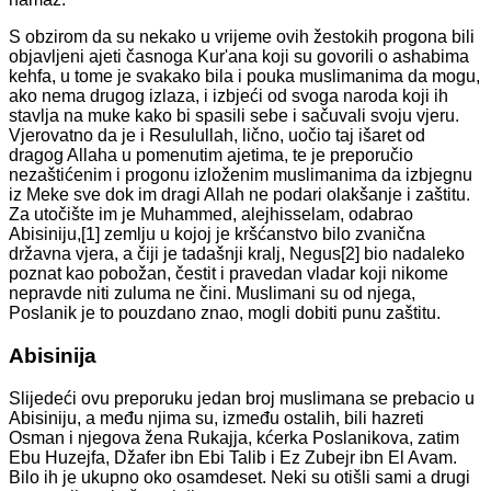
S obzirom da su nekako u vrijeme ovih žestokih progona bili
objavljeni ajeti časnoga Kur'ana koji su govorili o ashabima
kehfa, u tome je svakako bila i pouka muslimanima da mogu,
ako nema drugog izlaza, i izbjeći od svoga naroda koji ih
stavlja na muke kako bi spasili sebe i sačuvali svoju vjeru.
Vjerovatno da je i Resulullah, lično, uočio taj išaret od
dragog Allaha u pomenutim ajetima, te je preporučio
nezaštićenim i progonu izloženim muslimanima da izbjegnu
iz Meke sve dok im dragi Allah ne podari olakšanje i zaštitu.
Za utočište im je Muhammed, alejhisselam, odabrao
Abisiniju,[1] zemlju u kojoj je kršćanstvo bilo zvanična
državna vjera, a čiji je tadašnji kralj, Negus[2] bio nadaleko
poznat kao pobožan, čestit i pravedan vladar koji nikome
nepravde niti zuluma ne čini. Muslimani su od njega,
Poslanik je to pouzdano znao, mogli dobiti punu zaštitu.
Abisinija
Slijedeći ovu preporuku jedan broj muslimana se prebacio u
Abisiniju, a među njima su, između ostalih, bili hazreti
Osman i njegova žena Rukajja, kćerka Poslanikova, zatim
Ebu Huzejfa, Džafer ibn Ebi Talib i Ez Zubejr ibn El Avam.
Bilo ih je ukupno oko osamdeset. Neki su otišli sami a drugi