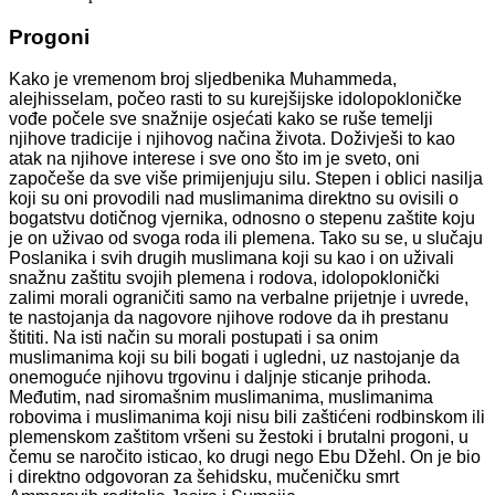
Progoni
Kako je vremenom broj sljedbenika Muhammeda,
alejhisselam, počeo rasti to su kurejšijske idolopokloničke
vođe počele sve snažnije osjećati kako se ruše temelji
njihove tradicije i njihovog načina života. Doživješi to kao
atak na njihove interese i sve ono što im je sveto, oni
započeše da sve više primijenjuju silu. Stepen i oblici nasilja
koji su oni provodili nad muslimanima direktno su ovisili o
bogatstvu dotičnog vjernika, odnosno o stepenu zaštite koju
je on uživao od svoga roda ili plemena. Tako su se, u slučaju
Poslanika i svih drugih muslimana koji su kao i on uživali
snažnu zaštitu svojih plemena i rodova, idolopoklonički
zalimi morali ograničiti samo na verbalne prijetnje i uvrede,
te nastojanja da nagovore njihove rodove da ih prestanu
štititi. Na isti način su morali postupati i sa onim
muslimanima koji su bili bogati i ugledni, uz nastojanje da
onemoguće njihovu trgovinu i daljnje sticanje prihoda.
Međutim, nad siromašnim muslimanima, muslimanima
robovima i muslimanima koji nisu bili zaštićeni rodbinskom ili
plemenskom zaštitom vršeni su žestoki i brutalni progoni, u
čemu se naročito isticao, ko drugi nego Ebu Džehl. On je bio
i direktno odgovoran za šehidsku, mučeničku smrt