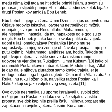
među njima koji tada ne htjedoše primiti islam, u svom su
ponašanju slijedili primjer Ebu Taliba. Jedini izuzetak bijaše
drugi Poslanikov amidža Ebu Leheb.
Ebu Leheb i njegova žena Umm Džemil su još od prvih dana
Objave redovito iskazivali otvorenu netrpeljivost, mržnju i
neprijateljstvo prema Resulullahu, Muhammedu,
alejhisselam, i nastojali da mu napakoste gdje god su to
mogli. Ebu Leheb je tako koristio svaku priliku da vrijeđa,
ugoni u laž, omalovažava Poslanika i javno mu se
suprostavlja, a njegova žena je običavala prosipati trnje po
putu kojim bi Muhammed, alejhisselam, hodio. Takođe su
njih dvoje natjerali vlastite sinove da raskinu ranije
ugovorene vjeridbe sa Rukajjom i Umm Kulsum,[10] kako bi
osramotili Poslanikove mubarek kćeri. Međutim, dragi Allah
je dao da je njihova zluradost samo kratko trajala jer je
nedugo nakon toga bogati i ugledni
Osman ibn Affan zatražio
Rukajjinu ruku i oženio je, na veliku radost Poslanika i
Hatidže koji su jako voljeli ovog svoga zeta.[11]
Ovo dvoje nesretnika su uporno istrajavali u svojoj zlobi i
mržnji prema Poslaniku i tako sve više srljali u vlastitu
propast, sve dok kap nije prelila čašu i njihova propast nije
zapečaćena i ovjekovječena časnim Kur'anom: