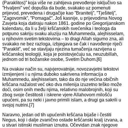
(Paraklitos)” koja više ne zahtijeva prevođenje isključivo sa
”Hvaljeni” već dopušta da bude, svakako uz pomenuti
prijevod, prevedena i drugačije kao ”Branitelj”, ”Tješitelj”,
”Zagovornik”, ”Pomagač”. Još kasnije, u prijevodima Novog
Zavjeta koja datiraju nakon 1861. godine po Gregorijanskom
kalendaru, da li u želji kršćanskih svećenika i teologa da
potpuno sakriju svaku aluziju na Muhammeda, alejhisselam,
u njihovim svetim tekstovima – to dragi Allah sigurno zna, ali
svakako ne bez razloga, izbjegava se čak i navođenje riječi
”Paraklit”, već se stavljaju njezina tumačenja razvijena u
kršćanskoj teologiji, koja je poistovjećuju sa, neuzubillah,
jednom od tri božanske osobe, Svetim Duhom.[6]
Na ovakav način su, najvjerovatnije, novozavjetni tekstovi
izmijenjeni i u njima duboko sakrivena informacija o
Muhammedu, alejhisselam, tako da do nje većina običnih
kršćana nažalost već oko dva milenija izuzetno teško može
doći, osim onih među njima, relativno malobrojnih, koji su
zbog svoje čestitosti i iskrene vjere Allahovom milošću
upućeni, pa su neki i javno primili islam, a drugi ga sakrili u
svojoj nutrini.[7]
Naravno, jedan od tih upućenih kršćana bijaše i čestiti
Negus, koji i dalje zvanično ostade kršćanski kralj izvana, a
u stvari istinski musliman iznutra. Očevidan znak njegove