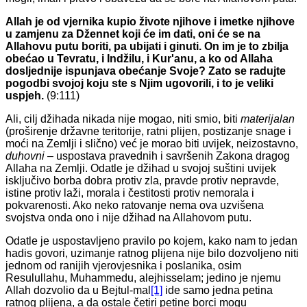
Allah je od vjernika kupio živote njihove i imetke njihove
u zamjenu za Džennet koji će im dati, oni će se na
Allahovu putu boriti, pa ubijati i ginuti. On im je to zbilja
obećao u Tevratu, i Indžilu, i Kur'anu, a ko od Allaha
dosljednije ispunjava obećanje Svoje? Zato se radujte
pogodbi svojoj koju ste s Njim ugovorili, i to je veliki
uspjeh.
(9:111)
Ali, cilj džihada nikada nije mogao, niti smio, biti
materijalan
(proširenje državne teritorije, ratni plijen, postizanje snage i
moći na Zemlji i slično) već je morao biti uvijek, neizostavno,
duhovni
– uspostava pravednih i savršenih Zakona dragog
Allaha na Zemlji. Odatle je džihad u svojoj suštini uvijek
isključivo borba dobra protiv zla, pravde protiv nepravde,
istine protiv laži, morala i čestitosti protiv nemorala i
pokvarenosti. Ako neko ratovanje nema ova uzvišena
svojstva onda ono i nije džihad na Allahovom putu.
Odatle je uspostavljeno pravilo po kojem, kako nam to jedan
hadis govori, uzimanje ratnog plijena nije bilo dozvoljeno niti
jednom od ranijih vjerovjesnika i poslanika, osim
Resulullahu, Muhammedu, alejhisselam; jedino je njemu
Allah dozvolio da u Bejtul-mal
[1]
ide samo jedna petina
ratnog plijena, a da ostale četiri petine borci mogu