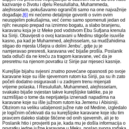
kazivanje o životu i djelu Resulullaha, Muhammeda,
alejhisselam, pokušavamo ograničiti samo na one najvažnije
događaje,
[6]
mi nećemo detaljnije govoriti o svim ovim
neuspjelim pokušajima, već ćemo samo spomenuti jedan od
njih: neuspio prepad na iznimno bogatu, a slabo branjenu,
karavanu koja je iz Meke pod vodstvom Ebu Sufjana krenula
ka Siriji. Obavijesti o ovoj karavani u Medinu stigoše isuviše
kasno, pa kad je Muhammed, alejhisselam, sa mudžahidima
stigao do mjesta Ušejra u dolini Jenbu’, gdje ju je
namjeravao presresti, karavana već bijaše prošla. Poslanik
tada odluči da ne kreću za tragom karavane, već da je
presretnu na njenom povratku iz Sirije par mjeseci kasnije.
Kurejšije bijahu svjesni znatno povećane opasnosti po svoje
karavane koje su išle sjevernom rutom ka Siriji, pa su ih zato
počeli dodatno osiguravati i u zadnjem trenu mijenjati
vrijeme polaska. I Resulullah, Muhammed, alejhisselam,
svakako bijaše svjestan takve kurejšijske taktike, pa je
razmišljao o tome da neprijatelja iznenadi napadima na
karavane koje su išle južnom rutom ka Jemenu i Abisiniji.
Obzirom na veliku udaljenost južne rute od Medine, izgledalo
je logičnim očekivati da su kurejšijske karavane koje idu tim
pravcem daleko slabije štićene od onih sjevernih, ali je to
Poslanik htio i provjeriti pa je, kada mu je došla informacija o
povratku jedne južne karavane u Meku, poslao svoga rođaka