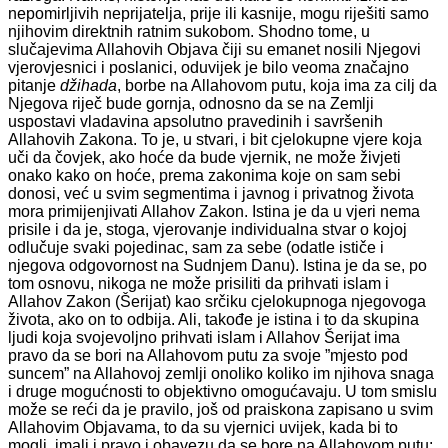
nepomirljivih neprijatelja, prije ili kasnije, mogu riješiti samo
njihovim direktnih ratnim sukobom. Shodno tome, u
slučajevima Allahovih Objava čiji su emanet nosili Njegovi
vjerovjesnici i poslanici, oduvijek je bilo veoma značajno
pitanje
džihada
, borbe na Allahovom putu, koja ima za cilj da
Njegova riječ bude gornja, odnosno da se na Zemlji
uspostavi vladavina apsolutno pravedinih i savršenih
Allahovih Zakona. To je, u stvari, i bit cjelokupne vjere koja
uči da čovjek, ako hoće da bude vjernik, ne može živjeti
onako kako on hoće, prema zakonima koje on sam sebi
donosi, već u svim segmentima i javnog i privatnog života
mora primijenjivati Allahov Zakon. Istina je da u vjeri nema
prisile i da je, stoga, vjerovanje individualna stvar o kojoj
odlučuje svaki pojedinac, sam za sebe (odatle ističe i
njegova odgovornost na Sudnjem Danu). Istina je da se, po
tom osnovu, nikoga ne može prisiliti da prihvati islam i
Allahov Zakon (Šerijat) kao srčiku cjelokupnoga njegovoga
života, ako on to odbija. Ali, takođe je istina i to da skupina
ljudi koja svojevoljno prihvati islam i Allahov Šerijat ima
pravo da se bori na Allahovom putu za svoje ”mjesto pod
suncem” na Allahovoj zemlji onoliko koliko im njihova snaga
i druge mogućnosti to objektivno omogućavaju. U tom smislu
može se reći da je pravilo, još od praiskona zapisano u svim
Allahovim Objavama, to da su vjernici uvijek, kada bi to
mogli, imali i pravo i obavezu da se bore na Allahovom putu: