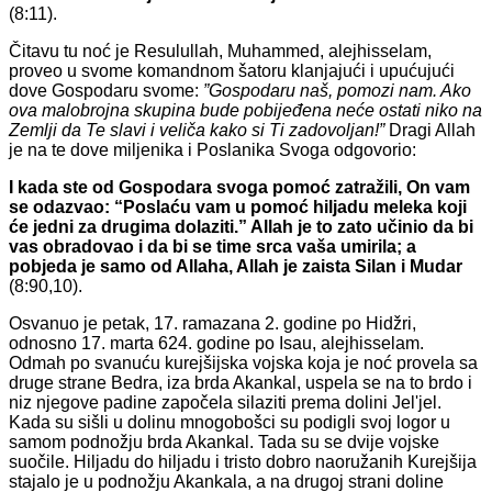
(8:11).
Čitavu tu noć je Resulullah, Muhammed, alejhisselam,
proveo u svome komandnom šatoru klanjajući i upućujući
dove Gospodaru svome:
”Gospodaru naš, pomozi nam. Ako
ova malobrojna skupina bude pobijeđena neće ostati niko na
Zemlji da Te slavi i veliča kako si Ti zadovoljan!”
Dragi Allah
je na te dove miljenika i Poslanika Svoga odgovorio:
I kada ste od Gospodara svoga pomoć zatražili, On vam
se odazvao: “Poslaću vam u pomoć hiljadu meleka koji
će jedni za drugima dolaziti.” Allah je to zato učinio da bi
vas obradovao i da bi se time srca vaša umirila; a
pobjeda je samo od Allaha, Allah je zaista Silan i Mudar
(8:90,10).
Osvanuo je petak, 17. ramazana 2. godine po Hidžri,
odnosno 17. marta 624. godine po Isau, alejhisselam.
Odmah po svanuću kurejšijska vojska koja je noć provela sa
druge strane Bedra, iza brda Akankal, uspela se na to brdo i
niz njegove padine započela silaziti prema dolini Jel'jel.
Kada su sišli u dolinu mnogobošci su podigli svoj logor u
samom podnožju brda Akankal. Tada su se dvije vojske
suočile. Hiljadu do hiljadu i tristo dobro naoružanih Kurejšija
stajalo je u podnožju Akankala, a na drugoj strani doline