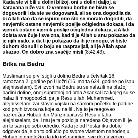
Kada ste vi bili u dolini bližoj, oni u dolini daljoj, a
karavana niže vas. O vremenu borbe ne biste se
dogovorili i da ste se dogovarali, ali se ona dogodila da
bi Allah dao da se ispuni ono što se moralo dogoditi, da
nevjernik ostane nevjernik poslije očigledna dokaza, i da
vjernik ostane vjernik poslije očigledna dokaza, a Allah
doista sve čuje i sve zna, kad ti je Allah u snu pokazao da
je njih malo; a da ti je pokazao da ih je mnogo, vi biste
duhom klonuli i o boju se raspravljali, ali je Allah spas
ukazao. On dobro zna svačije misli
(8:42,43).
Bitka na Bedru
Muslimani su prvi stigli u dolinu Bedra u četvrtak 16.
ramazana 2. godine po Hidžri (16. marta 624. godine po Isau,
alejhisselam). Svi izvori na Bedru su se nalazili na blažoj
padini doline, onoj suprotnoj od brda Akankal iza kojeg su se
nalazili mnogobošci, pa je Resulullah, Muhammed,
alejhisselam, zaustavio vojsku na samom početku te padine,
kod prvih izvora na koje su naišli. Na to je reagovao
hazredžija Hubab ibn Munzir upitavši Resulullaha,
alejhisselam, da li mu je ta pozicija naređena Objavom ili je
on to sam po sebi odredio. Kada je od Poslanika dobio
odgovor da je on to odlučio po svome vlastitom nahođenju,
Hubab je predložio da idu još naprijed, sve do najvećeg