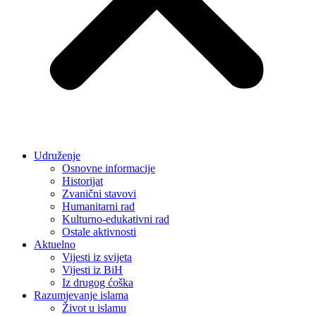
Udruženje
Osnovne informacije
Historijat
Zvanični stavovi
Humanitarni rad
Kulturno-edukativni rad
Ostale aktivnosti
Aktuelno
Vijesti iz svijeta
Vijesti iz BiH
Iz drugog ćoška
Razumjevanje islama
Život u islamu