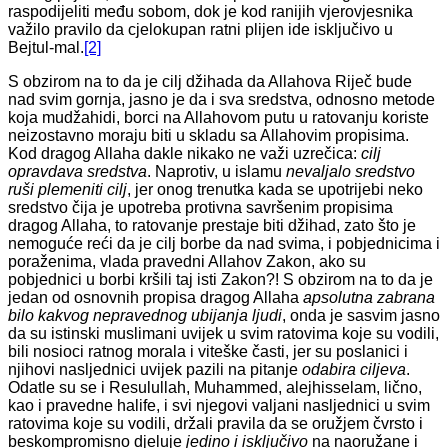
raspodijeliti među sobom, dok je kod ranijih vjerovjesnika
važilo pravilo da cjelokupan ratni plijen ide isključivo u
Bejtul-mal.
[2]
S obzirom na to da je cilj džihada da Allahova Riječ bude
nad svim gornja, jasno je da i sva sredstva, odnosno metode
koja mudžahidi, borci na Allahovom putu u ratovanju koriste
neizostavno moraju biti u skladu sa Allahovim propisima.
Kod dragog Allaha dakle nikako ne važi uzrečica:
cilj
opravdava sredstva
. Naprotiv, u islamu
nevaljalo sredstvo
ruši
plemeniti cilj
, jer onog trenutka kada se upotrijebi neko
sredstvo čija je upotreba protivna savršenim propisima
dragog Allaha, to ratovanje prestaje biti džihad, zato što je
nemoguće reći da je cilj borbe da nad svima, i pobjednicima i
poraženima, vlada pravedni Allahov Zakon, ako su
pobjednici u borbi kršili taj isti Zakon?! S obzirom na to da je
jedan od osnovnih propisa dragog Allaha
apsolutna zabrana
bilo kakvog nepravednog ubijanja ljudi
, onda je sasvim jasno
da su istinski muslimani uvijek u svim ratovima koje su vodili,
bili nosioci ratnog morala i viteške časti, jer su poslanici i
njihovi nasljednici uvijek pazili na pitanje
odabira ciljeva
.
Odatle su se i Resulullah, Muhammed, alejhisselam, lično,
kao i pravedne halife, i svi njegovi valjani nasljednici u svim
ratovima koje su vodili, držali pravila da se oružjem čvrsto i
beskompromisno djeluje
jedino i
isključivo
na naoružane i