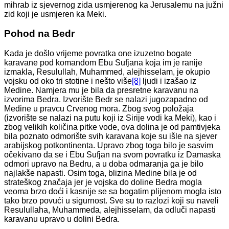
mihrab iz sjevernog zida usmjerenog ka Jerusalemu na južni
zid koji je usmjeren ka Meki.
Pohod na Bedr
Kada je došlo vrijeme povratka one izuzetno bogate
karavane pod komandom Ebu Sufjana koja im je ranije
izmakla, Resulullah, Muhammed, alejhisselam, je okupio
vojsku od oko tri stotine i nešto više
[8]
ljudi i izašao iz
Medine. Namjera mu je bila da presretne karavanu na
izvorima Bedra. Izvorište Bedr se nalazi jugozapadno od
Medine u pravcu Crvenog mora. Zbog svog položaja
(izvorište se nalazi na putu koji iz Sirije vodi ka Meki), kao i
zbog velikih količina pitke vode, ova dolina je od pamtivjeka
bila poznato odmorište svih karavana koje su išle na sjever
arabijskog potkontinenta. Upravo zbog toga bilo je sasvim
očekivano da se i Ebu Sufjan na svom povratku iz Damaska
odmori upravo na Bedru, a u doba odmaranja ga je bilo
najlakše napasti. Osim toga, blizina Medine bila je od
strateškog značaja jer je vojska do doline Bedra mogla
veoma brzo doći i kasnije se sa bogatim plijenom mogla isto
tako brzo povući u sigurnost. Sve su to razlozi koji su naveli
Resulullaha, Muhammeda, alejhisselam, da odluči napasti
karavanu upravo u dolini Bedra.