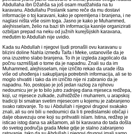
Abdullaha ibn Džahša sa još osam mudžahida na tu
karavanu. Abdullahu Poslanik samo reče da mu dostavi
informacije o toj karavani, kako je opremljena i branjena, i ne
naglasi ništa više osim toga. Jasno je kako je Muhammed,
alejhisselam, želio na bazi tih informacija kasnije organizirati
ozbiljan prepad na neku od južnih kurejšijskih karavana,
međutim to Abdullah nije uvidio.
Kada su Abdullah i njegovi ljudi pronašli ovu karavanu u
blizini doline Nahla između Taifa i Meke, ustanoviše da je
ona izuzetno slabo branjena. To ih je izgleda zagolicalo da
počnu razmišljati o tome da je napadnu. Znali su da im
Muhammed, alejhisselam, nije izričito rekao da urade išta
više od uhođenja i sakupljanja potrebnih informacija, ali se to
moglo shvatiti i tako da im izričito nije ni zabranio da je
napadnu. No, postojao je još jedan razlog za njihovu
nedoumicu jer je to bilo jutro zadnjeg dana mjeseca redžepa,
koji, uz mjesece zulkade, zulhidždže i muharrem, u arapskoj
tradiciji bi smatran svetim mjesecom u kojemu je zabranjeno
svako ratovanje. To su i Abdullah i njegovi drugovi svakako
znali, ali su oni bili u nedoumici da li ti predislamski običaji i
dalje obavezuju one koji su prihvatili islam. Istina, redžep je
isticao istog dana sa akšamom, ali bi karavana do tada došla
do svetog područja grada Meke gdje je stalno zabranjeno
ratovanje, tako da su Abdullah i njegovi drugovi imali samo