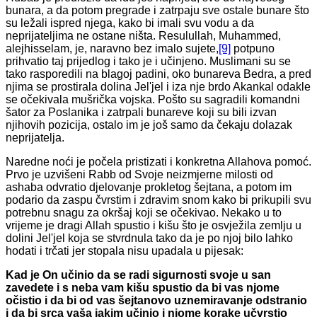
bunara, a da potom pregrade i zatrpaju sve ostale bunare što
su ležali ispred njega, kako bi imali svu vodu a da
neprijateljima ne ostane ništa. Resulullah, Muhammed,
alejhisselam, je, naravno bez imalo sujete,
[9]
potpuno
prihvatio taj prijedlog i tako je i učinjeno. Muslimani su se
tako rasporedili na blagoj padini, oko bunareva Bedra, a pred
njima se prostirala dolina Jel'jel i iza nje brdo Akankal odakle
se očekivala mušrička vojska. Pošto su sagradili komandni
šator za Poslanika i zatrpali bunareve koji su bili izvan
njihovih pozicija, ostalo im je još samo da čekaju dolazak
neprijatelja.
Naredne noći je počela pristizati i konkretna Allahova pomoć.
Prvo je uzvišeni Rabb od Svoje neizmjerne milosti od
ashaba odvratio djelovanje prokletog šejtana, a potom im
podario da zaspu čvrstim i zdravim snom kako bi prikupili svu
potrebnu snagu za okršaj koji se očekivao. Nekako u to
vrijeme je dragi Allah spustio i kišu što je osvježila zemlju u
dolini Jel'jel koja se stvrdnula tako da je po njoj bilo lahko
hodati i trčati jer stopala nisu upadala u pijesak:
Kad je On učinio da se radi sigurnosti svoje u san
zavedete i s neba vam kišu spustio da bi vas njome
očistio i da bi od vas šejtanovo uznemiravanje odstranio
i da bi srca vaša jakim učinio i njome korake učvrstio