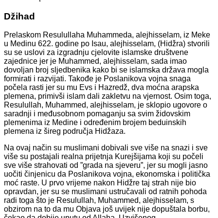
Džihad
Prelaskom Resulullaha Muhammeda, alejhisselam, iz Meke
u Medinu 622. godine po Isau, alejhisselam, (Hidžra) stvorili
su se uslovi za izgradnju cjelovite islamske društvene
zajednice jer je Muhammed, alejhisselam, sada imao
dovoljan broj sljedbenika kako bi se islamska država mogla
formirati i razvijati. Takođe je Poslanikova vojna snaga
počela rasti jer su mu Evs i Hazredž, dva moćna arapska
plemena, primivši islam dali zakletvu na vjernost. Osim toga,
Resulullah, Muhammed, alejhisselam, je sklopio ugovore o
saradnji i međusobnom pomaganju sa svim židovskim
plemenima iz Medine i određenim brojem beduinskih
plemena iz šireg područja Hidžaza.
Na ovaj način su muslimani dobivali sve više na snazi i sve
više su postajali realna prijetnja Kurejšijama koji su počeli
sve više strahovati od ”grada na sjeveru”, jer su mogli jasno
uočiti činjenicu da Poslanikova vojna, ekonomska i politička
moć raste. U prvo vrijeme nakon Hidžre taj strah nije bio
opravdan, jer su se muslimani ustručavali od ratnih pohoda
radi toga što je Resulullah, Muhammed, alejhisselam, s
obzirom na to da mu Objava još uvijek nije dopuštala borbu,
čekao da dobije uputu od Allaha, Uzvišenog.