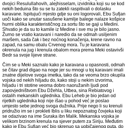
dvojici Resulullahovih, alejhisselam, izvidnika koji su se kod
nekih beduina što su se tu zatekli raspitivali o dolasku
karavane. Ispitujući mjesto gdje su oni logorovali, Ebu Sufjan
uoči kako se unutar sasušene kamilje balege nalaze košpice
hurmi oblika karakterističnog za sortu što se gaji u Medini.
Shvatio je da su to kamile iz Medine i sve mu je bilo jasno.
Žurno se vratio karavani i naredio da se odmah usiljenim
maršem, sada čak i bez noćnog konačenja, krene ravno na
zapad, na samu obalu Crvenog mora. Tu je karavana
okrenula na jug i krenula obalom mora prema Meki ostavivši
Bedr sa svoje lijeve strane.
Čim se u Meki saznalo kako je karavana u opasnosti, odmah
se čitav grad digao na noge jer su mnogi u toj karavani imali
znatne dijelove svoga imetka, tako da se veoma brzo okupila
vojska od nekih hiljadu do, kako stoji u nekim izvorima,
hiljadu i tri stotine veoma dobro naoružanih ljudi pod
zapovjedništvom Ebu Džehla, Utbea, sina Rebiatovog i
ostalih mekanskih uglednika. Ebu Leheb je bio jedan od
rijetkih uglednika koji nije išao u pohod već je poslao
umjesto sebe jednog svoga dužnika. Prije nego li su krenuli
pridružio im se i prokleti Iblis u liku nepoznatog čovjeka koji
se odazivao na ime Suraka ibn Malik. Mekanska vojska je
velikom brzinom krenula na sjever putem za Siriju. Međutim
kako je Ebu Sufjan već bio skrenuo sa uobičajenog puta, do