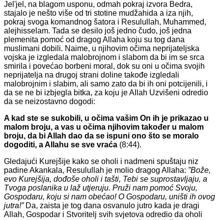
Jel'jel, na blagom usponu, odmah pokraj izvora Bedra,
stajalo je nešto više od tri stotine mudžahida a iza njih,
pokraj svoga komandnog šatora i Resulullah, Muhammed,
alejhisselam. Tada se desilo još jedno čudo, još jedna
plemenita pomoć od dragog Allaha koju su tog dana
muslimani dobili. Naime, u njihovim očima neprijateljska
vojska je izgledala malobrojnom i slabom da bi im se srca
smirila i povećao borbeni moral, dok su oni u očima svojih
neprijatelja na drugoj strani doline takođe izgledali
malobrojnim i slabim, ali samo zato da bi ih oni potcijenili, i
da se ne bi izbjegla bitka, za koju je Allah Uzvišeni odredio
da se neizostavno dogodi:
A kad ste se sukobili, u očima vašim On ih je prikazao u
malom broju, a vas u očima njihovim također u malom
broju, da bi Allah dao da se ispuni ono što se moralo
dogoditi, a Allahu se sve vraća
(8:44).
Gledajući Kurejšije kako se oholi i nadmeni spuštaju niz
padine Akankala, Resulullah je molio dragog Allaha:
”Bože,
evo Kurejšija, dođoše oholi i tašti, Tebi se suprostavljaju, a
Tvoga poslanika u laž utjeruju. Pruži nam pomoć Svoju,
Gospodaru, koju si nam obećao! O Gospodaru, uništi ih ovog
jutra!”
Da, zaista je tog dana osvanulo jutro kada je dragi
Allah, Gospodar i Stvoritelj svih svjetova odredio da oholi