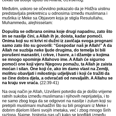
Međutim, uskoro se očevidno pokazalo da je Hidžra uistinu
predstavljala prekretnicu u odnosima između muslimana i
mušrika iz Meke sa Objavom koja je stigla Resulullahu,
Muhammedu, alejhisselam:
Dopušta se odbrana onima koje drugi napadnu, zato što
im se nasilje čini, a Allah ih je, doista, kadar pomoći.
Onima koji su ni krivi ni dužni iz zavičaja svoga prognani
samo zato što su govorili: “Gospodar naš je Allah!” A da
Allah ne suzbija neke ljude drugima, do temelja bi bili
porušeni manastiri, i crkve, i havre, a i džamije u kojima
se mnogo spominje Allahovo ime. A Allah će sigurno
pomoći one koji vjeru Njegovu pomažu, ta Allah je zaista
moćan i silan. One koji će, ako im damo vlast na Zemlji,
molitvu obavljati i milostinju udjeljivati i koji će tražiti da
se čine dobra djela, a odvraćati od nevaljalih. A Allahu se
na kraju sve vraća.
(22:39-41)
Na ovaj način je Allah, Uzvišeni potvrdio da je došlo vrijeme
ratnih sukoba između muslimana i njihovih neprijatelja, i to
ne samo zbog toga da se odgovori na nasilje i zulum koji su
pretrpili muslimani muhadžiri što su bili prognani iz Meke i
dobrim dijelom lišeni svojih imetaka, već i zbog mnogo širih
razloga. Naime, historija nas uči kako se konflikti između