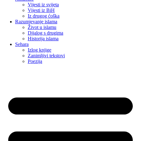
Vijesti iz svijeta
Vijesti iz BiH
Iz drugog ćoška
Razumjevanje islama
Život u islamu
Dijalog s drugima
Historija islama
Sehara
Izlog knjige
Zanimljivi tekstovi
Poezija