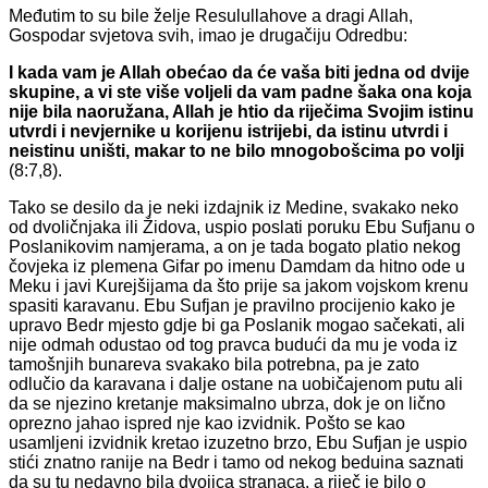
Međutim to su bile želje Resulullahove a dragi Allah,
Gospodar svjetova svih, imao je drugačiju Odredbu:
I kada vam je Allah obećao da će vaša biti jedna od dvije
skupine, a vi ste više voljeli da vam padne šaka ona koja
nije bila naoružana, Allah je htio da riječima Svojim istinu
utvrdi i nevjernike u korijenu istrijebi, da istinu utvrdi i
neistinu uništi, makar to ne bilo mnogobošcima po volji
(8:7,8).
Tako se desilo da je neki izdajnik iz Medine, svakako neko
od dvoličnjaka ili Židova, uspio poslati poruku Ebu Sufjanu o
Poslanikovim namjerama, a on je tada bogato platio nekog
čovjeka iz plemena Gifar po imenu Damdam da hitno ode u
Meku i javi Kurejšijama da što prije sa jakom vojskom krenu
spasiti karavanu. Ebu Sufjan je pravilno procijenio kako je
upravo Bedr mjesto gdje bi ga Poslanik mogao sačekati, ali
nije odmah odustao od tog pravca budući da mu je voda iz
tamošnjih bunareva svakako bila potrebna, pa je zato
odlučio da karavana i dalje ostane na uobičajenom putu ali
da se njezino kretanje maksimalno ubrza, dok je on lično
oprezno jahao ispred nje kao izvidnik. Pošto se kao
usamljeni izvidnik kretao izuzetno brzo, Ebu Sufjan je uspio
stići znatno ranije na Bedr i tamo od nekog beduina saznati
da su tu nedavno bila dvojica stranaca, a riječ je bilo o