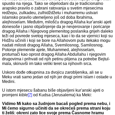
spustio na njega. Tako se objelodani da je tradicionalno
arapsko pravilo o zabrani ratovanja u svetim mjesecima
redžepu, zulkadeu, zulhidždžetu i muharremu ustvari
islamsko pravilo utemeljeno još od doba Ibrahima,
alejhisselam. Međutim, milošću dragog Allaha kur'anski ajeti
donesoše i jasno objašnjenje da je nevjerovanje i poricanje
dragog Allaha i Njegovog plemenitog poslanika grijeh daleko
teži od povrede svetog mjeseca, kao i to da se vjernici koji su
Hidžru učinili i koji se bore na Allahovom putu itekako mogu
nadati milosti dragog Allaha, Svemilosnog, Samilosnog.
Potonje plemenite ajete, Muhammed, alejhisselam,
protumači kao oprost dragog Allaha Abdullahu i njegovim
drugovima i prihvati od njih petinu plijena za potrebe Bejtul-
mala, skinuvši im tako veliki teret sa njihovih srca.
Uskoro dođe otkupnina za dvojicu zarobljenika, ali se u
Meku vrati samo jedan od njih jer drugi primi islam i ostade u
Medini.
U istom mjesecu šabanu biše objavljeni kur'anski ajeti o
promjeni
kible
[7]
od Kudsa (Jerusalema) ka Meki:
Vidimo Mi kako sa žudnjom bacaš pogled prema nebu, i
Mi ćemo sigurno učiniti da se okrećeš prema strani koju
ti želiš: okreni zato lice svoje prema Časnome hramu