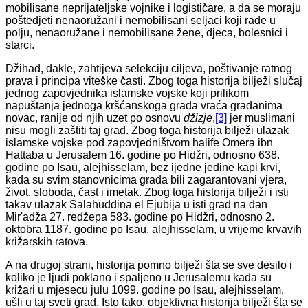
mobilisane neprijateljske vojnike i logističare, a da se moraju
poštedjeti nenaoružani i nemobilisani seljaci koji rade u
polju, nenaoružane i nemobilisane žene, djeca, bolesnici i
starci.
Džihad, dakle, zahtijeva selekciju ciljeva, poštivanje ratnog
prava i principa viteške časti. Zbog toga historija bilježi slučaj
jednog zapovjednika islamske vojske koji prilikom
napuštanja jednoga kršćanskoga grada vraća građanima
novac, ranije od njih uzet po osnovu
džizje
,
[3]
jer muslimani
nisu mogli zaštiti taj grad. Zbog toga historija bilježi ulazak
islamske vojske pod zapovjedništvom halife Omera ibn
Hattaba u Jerusalem 16. godine po Hidžri, odnosno 638.
godine po Isau, alejhisselam, bez ijedne jedine kapi krvi,
kada su svim stanovnicima grada bili zagarantovani vjera,
život, sloboda, čast i imetak. Zbog toga historija bilježi i isti
takav ulazak Salahuddina el Ejubija u isti grad na dan
Mir'adža 27. redžepa 583. godine po Hidžri, odnosno 2.
oktobra 1187. godine po Isau, alejhisselam, u vrijeme krvavih
križarskih ratova.
A na drugoj strani, historija pomno bilježi šta se sve desilo i
koliko je ljudi poklano i spaljeno u Jerusalemu kada su
križari u mjesecu julu 1099. godine po Isau, alejhisselam,
ušli u taj sveti grad. Isto tako, objektivna historija bilježi šta se