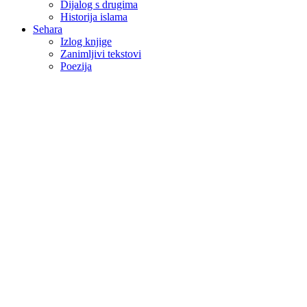
Dijalog s drugima
Historija islama
Sehara
Izlog knjige
Zanimljivi tekstovi
Poezija