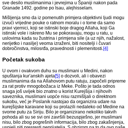
sve desilo muslimanima i jevrejima u Španiji nakon pada
Granade 1492. godine po Isau, alejhisselam.
Mišljenja smo da iz pomenutih primjera objektivni ljudi mogu
izvući vrijedne pouke o ratnom moralu i o tome da samo
pravi vjernici, koji se istinski boje dragog Allaha, koji Ga
istinski vole i iskreno Mu se pokoravaju, mogu u ratu, u
uslovima kada su žustrina i primjena sile (a uz njih, nažalost,
nerijetko i nasilje) veoma izraženi, biti nositelji i čuvari
dobročinstva, milosrđa, pravednosti i plemenitosti.
[4]
Početak sukoba
U ovom i ovakvom duhu su muslimani u Medini, nakon
spuštanja kur'anskih ajeta
[5]
o dozvoli, ali i obavezi
muslimanima da na Allahovom putu ratuju, započeli pripreme
za rat protiv mnogobožaca iz Meke. Pošto je tada odnos
snaga još uvijek bio znatno u korist Kurejšija i njihovih
saveznika, muslimani uopće nisu razmišljali o direktnom
sukobu, već je Poslanik nastojao da organizira udare na
kurejšijske karavane koji su prolazili nedaleko od Medine na
svome putu za Siriju. Bilo je organizirano nekoliko takvih
pohoda ali su se svi oni završili bezuspješno, jer muslimani
nisu, bilo zbog pogrešnih informacija, bilo zbog zakašnjenja,
uspjeli niti presresti neprijatelja. S obzirom na to da ovo naše