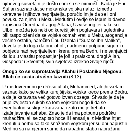
njihovog susreta nije došlo i oni su se mimoišli. Kada je Ebu
Sufjan saznao da se mekanska vojska nalazi između
karavane i njihova neprijatelja, poručio im je da se i oni
povuku za njima u Meku. Međutim i ovdje se ispunila davno
zapisana Odredba dragog Allaha, Uzvišenog jer, iako su
Utbe i možda još neki od kurejšijskih poglavara i uglednika
bili raspoloženi da se vojska odmah vrati u Meku, arogancija
većine ostalih, naročito Ebu Džehla i ”Surake ibn Malika”,
dovela je do toga da oni, oholi, nadmeni i potpuno sigurni u
pobjedu nad neprijateljem, krenu prema Bedru i ne sanjajući
da idu u vlastitu propast jer je još u praiskonu dragi Allah,
Gospodar i Stvoritelj svih svjetova izrekao Svoje riječi:
Onoga ko se suprotstavlja Allahu i Poslaniku Njegovu,
Allah će zaista strašno kazniti
(8:13).
U međuvremenu je i Resulullah, Muhammed, alejhisselam,
saznao kako se velika kurejšijska vojska kreće prema Bedru,
a da je karavana već gotovo izvan dosega. Shvatio je da je
prije izvjestan sukob sa tom vojskom nego li da se
eventualno sustigne karavana i zato mu je trebalo
izjašnjavanje ashaba. Znao je da ima potpunu podršku
muhadžira, ali se zapitao hoće li i ensarije iz Medine htjeti
krenuti u borbu sa tako snažnom vojskom jer su oni napustili
Medinu sa namjerom samo da napadnu slabo naoružanu