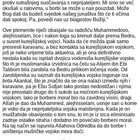
protiv sutrašnjeg suočavanja s neprijateljem. Mi smo se već
okušali u ratovima, u borbi se može u nas pouzdati. Može
Bog dati da budeš svjedok našeg junaštva što će ti očima
dati spokoj. Pa, povedi nas uz blagoslov Božiji.”
Ove plemenite riječi obasjale su radošću Muhammedovo,
alejhisselam, lice i nakon toga su krenuli dalje prema Bedru,
u susret kurejšijskoj vojsci. Nada da će možda ipak samo
presresti karavanu, a bez kontakta sa kurejšijskom vojskom,
još je neko vrijeme bila aktuelna, ali je ona definitivno
nestala kada su ispitali dvojicu vodonoša kurejšijske vojske,
što ih je muslimanska izvidnica na čelu sa Alijem ibn Ebi
Talibom bila zarobila na Bedru prilikom točenja vode. Od
zarobljenika su saznali da kurejšijska vojska logoruje iza
brda Akankal, što je značilo da se ona nalazi između njih i
karavane, pa je Ebu Sufjan tako postao nedostižan i njima
nije preostalo drugo do li sukob sa moćnom kurejšijskom
vojskom. Iako je borbeni moral bio na zavidnoj visini, dragi
Allah je dao da Muhammed, alejhisselam, usnije san u kome
je vidio da je neprijateljska vojska malobrojna. Kada je on
mudžahide obavijestio o tom snu, to im je iz srca eliminisalo
zadnje ostatke straha i dodatno im povećalo borbeni moral.
Na taj način se ispunila Allahova Odredba da do borbe i
uništenja mušričke vojske mora doći: