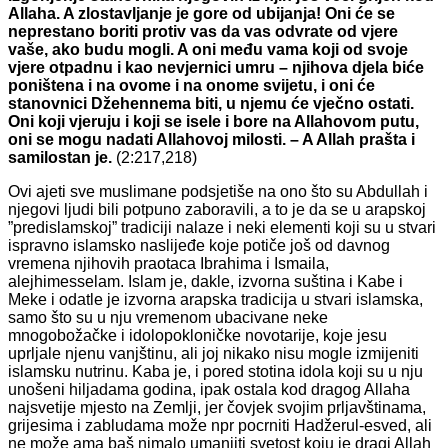
Allaha. A zlostavljanje je gore od ubijanja! Oni će se
neprestano boriti protiv vas da vas odvrate od vjere
vaše, ako budu mogli. A oni među vama koji od svoje
vjere otpadnu i kao nevjernici umru – njihova djela biće
poništena i na ovome i na onome svijetu, i oni će
stanovnici Džehennema biti, u njemu će vječno ostati.
Oni koji vjeruju i koji se isele i bore na Allahovom putu,
oni se mogu nadati Allahovoj milosti. – A Allah prašta i
samilostan je.
(2:217,218)
Ovi ajeti sve muslimane podsjetiše na ono što su Abdullah i
njegovi ljudi bili potpuno zaboravili, a to je da se u arapskoj
”predislamskoj” tradiciji nalaze i neki elementi koji su u stvari
ispravno islamsko naslijeđe koje potiče još od davnog
vremena njihovih praotaca Ibrahima i Ismaila,
alejhimesselam. Islam je, dakle, izvorna suština i Kabe i
Meke i odatle je izvorna arapska tradicija u stvari islamska,
samo što su u nju vremenom ubacivane neke
mnogobožačke i idolopokloničke novotarije, koje jesu
uprljale njenu vanjštinu, ali joj nikako nisu mogle izmijeniti
islamsku nutrinu. Kaba je, i pored stotina idola koji su u nju
unošeni hiljadama godina, ipak ostala kod dragog Allaha
najsvetije mjesto na Zemlji, jer čovjek svojim prljavštinama,
grijesima i zabludama može npr pocrniti Hadžerul-esved, ali
ne može ama baš nimalo umanjiti svetost koju je dragi Allah