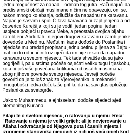
jednu mogućnost za napad – odmah tog jutra. Računajući da
predislamski običaji muslimane ničim ne obavezuju, oni se,
nakon mnogo kolebanja, odlučiše da napadnu na karavanu.
Napad je sasvim uspio. Čitava karavana bi zaplijenjena a od
četverice Kurejšija koji su je vodili jedan poginu, jedan
uspjede pobjeći u pravcu Meke, a preostala dvojica bijahu
zarobljeni. Abdullah i njegovi drugovi karavanu i zarobljenike
dovedoše u Medinu. Međutim, kada dođoše do Poslanika i
htjedoše mu predati propisanu jednu petinu plijena za Bejtul-
mal, on to odbi učiniti uz riječi da im nije rekao da napadnu
karavanu u svetom mjesecu. Tek tada shvatiše da su jako
pogriješili, pa u srcima počeše osjećati veliku tugu i tjeskobu,
koja bi još više povećana kritikama od ostalih muslimana
zbog njihove povrede svetog mjeseca. Jevreji počeše
govoriti da je to loš znak za Vjerovjesnika, a mekanski
mnogobošci jedva dočekaše priliku da na sav glas optužuju
Poslanika za svetogrđe.
Uskoro Muhammedu, alejhisselam, dođoše sljedeći ajeti
plemenitog Kur'ana:
Pitaju te o svetom mjesecu, o ratovanju u njemu. Reci:
“Ratovanje u njemu je veliki grijeh; ali je nevjerovanje u
Allaha i odvraćanje od Njegova puta i časnih mjesta i
izgonjenje stanovnika njegovih iz njih još veći grijeh kod