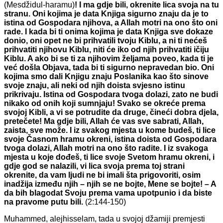
(Mesdžidul-haramu)
!
I ma gdje bili,
okrenite lica svoja na tu
stranu. Oni kojima je data Knjiga sigurno znaju da je to
istina od Gospodara njihova, a Allah motri na ono što oni
rade. I kada bi ti onima kojima je data Knjiga sve dokaze
donio, oni opet ne bi prihvatili tvoju Kiblu, a ni ti nećeš
prihvatiti njihovu Kiblu, niti će iko od njih prihvatiti ičiju
Kiblu. A ako bi se ti za njihovim željama poveo, kada ti je
već došla Objava, tada bi ti sigurno nepravedan bio. Oni
kojima smo dali Knjigu znaju Poslanika kao što sinove
svoje znaju, ali neki od njih doista svjesno istinu
prikrivaju. Istina od Gospodara tvoga dolazi, zato ne budi
nikako od onih koji sumnjaju! Svako se okreće prema
svojoj Kibli, a vi se potrudite da druge, čineći dobra djela,
pretečete! Ma gdje bili, Allah će vas sve sabrati, Allah,
zaista, sve može. I iz svakog mjesta u kome budeš, ti lice
svoje Časnom hramu okreni, istina doista od Gospodara
tvoga dolazi, Allah motri na ono što radite. I iz svakoga
mjesta u koje dođeš, ti lice svoje Svetom hramu okreni, i
gdje god se nalazili, vi lica svoja prema toj strani
okrenite, da vam ljudi ne bi imali šta prigovoriti, osim
inadžija između njih – njih se ne bojte, Mene se bojte! – A
da bih blagodat Svoju prema vama upotpunio i da biste
na pravome putu bili.
(2:144-150)
Muhammed, alejhisselam, tada u svojoj džamiji premjesti