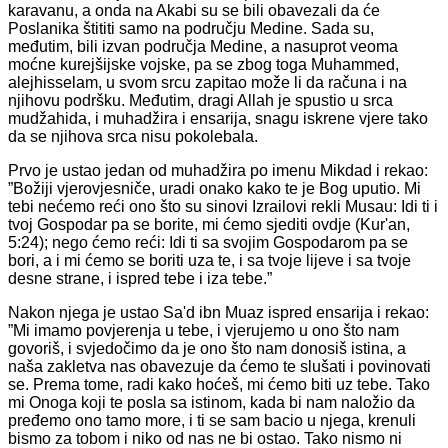
karavanu, a onda na Akabi su se bili obavezali da će
Poslanika štititi samo na području Medine. Sada su,
međutim, bili izvan područja Medine, a nasuprot veoma
moćne kurejšijske vojske, pa se zbog toga Muhammed,
alejhisselam, u svom srcu zapitao može li da računa i na
njihovu podršku. Međutim, dragi Allah je spustio u srca
mudžahida, i muhadžira i ensarija, snagu iskrene vjere tako
da se njihova srca nisu pokolebala.
Prvo je ustao jedan od muhadžira po imenu Mikdad i rekao:
”Božiji vjerovjesniče, uradi onako kako te je Bog uputio. Mi
tebi nećemo reći ono što su sinovi Izrailovi rekli Musau: Idi ti i
tvoj Gospodar pa se borite, mi ćemo sjediti ovdje (Kur'an,
5:24); nego ćemo reći: Idi ti sa svojim Gospodarom pa se
bori, a i mi ćemo se boriti uza te, i sa tvoje lijeve i sa tvoje
desne strane, i ispred tebe i iza tebe.”
Nakon njega je ustao Sa'd ibn Muaz ispred ensarija i rekao:
”Mi imamo povjerenja u tebe, i vjerujemo u ono što nam
govoriš, i svjedočimo da je ono što nam donosiš istina, a
naša zakletva nas obavezuje da ćemo te slušati i povinovati
se. Prema tome, radi kako hoćeš, mi ćemo biti uz tebe. Tako
mi Onoga koji te posla sa istinom, kada bi nam naložio da
pređemo ono tamo more, i ti se sam bacio u njega, krenuli
bismo za tobom i niko od nas ne bi ostao. Tako nismo ni