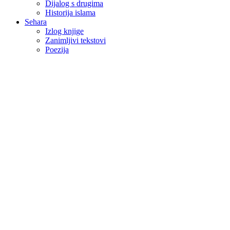
Dijalog s drugima
Historija islama
Sehara
Izlog knjige
Zanimljivi tekstovi
Poezija