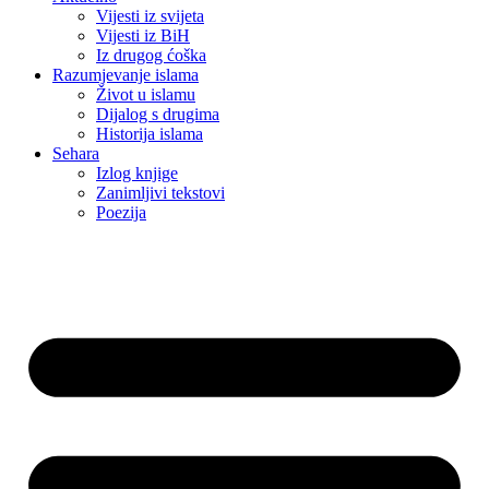
Vijesti iz svijeta
Vijesti iz BiH
Iz drugog ćoška
Razumjevanje islama
Život u islamu
Dijalog s drugima
Historija islama
Sehara
Izlog knjige
Zanimljivi tekstovi
Poezija