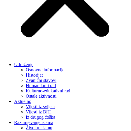
Udruženje
Osnovne informacije
Historijat
Zvanični stavovi
Humanitarni rad
Kulturno-edukativni rad
Ostale aktivnosti
Aktuelno
Vijesti iz svijeta
Vijesti iz BiH
Iz drugog ćoška
Razumjevanje islama
Život u islamu