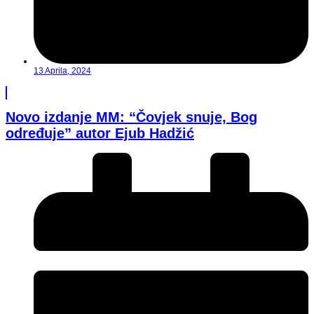
13 Aprila, 2024
Novo izdanje MM: “Čovjek snuje, Bog
određuje” autor Ejub Hadžić