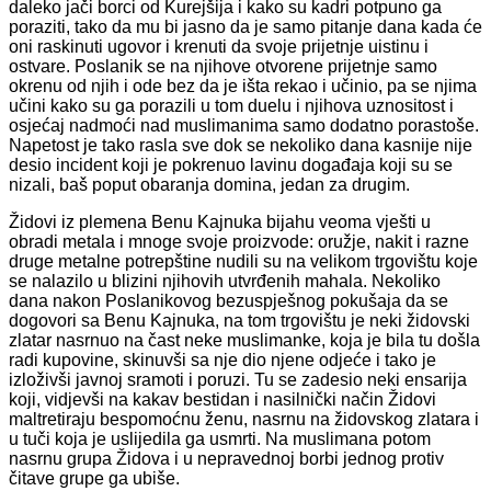
daleko jači borci od Kurejšija i kako su kadri potpuno ga
poraziti, tako da mu bi jasno da je samo pitanje dana kada će
oni raskinuti ugovor i krenuti da svoje prijetnje uistinu i
ostvare. Poslanik se na njihove otvorene prijetnje samo
okrenu od njih i ode bez da je išta rekao i učinio, pa se njima
učini kako su ga porazili u tom duelu i njihova uznositost i
osjećaj nadmoći nad muslimanima samo dodatno porastoše.
Napetost je tako rasla sve dok se nekoliko dana kasnije nije
desio incident koji je pokrenuo lavinu događaja koji su se
nizali, baš poput obaranja domina, jedan za drugim.
Židovi iz plemena Benu Kajnuka bijahu veoma vješti u
obradi metala i mnoge svoje proizvode: oružje, nakit i razne
druge metalne potrepštine nudili su na velikom trgovištu koje
se nalazilo u blizini njihovih utvrđenih mahala. Nekoliko
dana nakon Poslanikovog bezuspješnog pokušaja da se
dogovori sa Benu Kajnuka, na tom trgovištu je neki židovski
zlatar nasrnuo na čast neke muslimanke, koja je bila tu došla
radi kupovine, skinuvši sa nje dio njene odjeće i tako je
izloživši javnoj sramoti i poruzi. Tu se zadesio neki ensarija
koji, vidjevši na kakav bestidan i nasilnički način Židovi
maltretiraju bespomoćnu ženu, nasrnu na židovskog zlatara i
u tuči koja je uslijedila ga usmrti. Na muslimana potom
nasrnu grupa Židova i u nepravednoj borbi jednog protiv
čitave grupe ga ubiše.