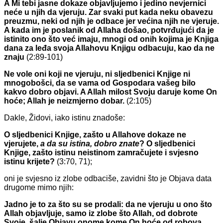
A Mi tebi jasne dokaze objavljujemo i jedino nevjernici
neće u njih da vjeruju. Zar svaki put kada neku obavezu
preuzmu, neki od njih je odbace jer većina njih ne vjeruje.
A kada im je poslanik od Allaha došao, potvrđujući da je
istinito ono što već imaju, mnogi od onih kojima je Knjiga
dana za leđa svoja Allahovu Knjigu odbacuju, kao da ne
znaju
(2:89-101)
Ne vole oni koji ne vjeruju, ni sljedbenici Knjige ni
mnogobošci, da se vama od Gospodara vašeg bilo
kakvo dobro objavi. A Allah milost Svoju daruje kome On
hoće; Allah je neizmjerno dobar.
(2:105)
Dakle, Židovi, iako istinu znadoše:
O sljedbenici Knjige, zašto u Allahove dokaze ne
vjerujete,
a da su istina, dobro znate
? O sljedbenici
Knjige, zašto istinu neistinom zamračujete i svjesno
istinu krijete?
(3:70, 71);
oni je svjesno iz zlobe odbaciše, zavidni što je Objava data
drugome mimo njih:
Jadno je to za što su se prodali: da ne vjeruju u ono što
Allah objavljuje, samo iz zlobe što Allah, od dobrote
Svoje, šalje Objavu onome kome On hoće od robova