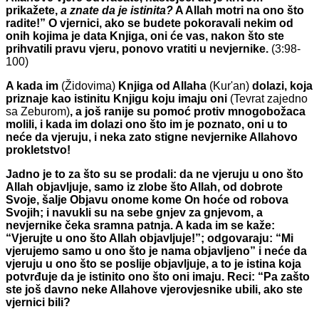
prikažete,
a znate
da je istinita?
A Allah motri na ono što
radite!” O vjernici, ako se budete pokoravali nekim od
onih kojima je data Knjiga, oni će vas, nakon što ste
prihvatili pravu vjeru, ponovo vratiti u nevjernike.
(3:98-
100)
A kada im
(Židovima)
Knjiga od Allaha
(Kur'an)
dolazi, koja
priznaje kao istinitu Knjigu
koju imaju oni
(Tevrat zajedno
sa Zeburom)
, a još ranije su pomoć protiv mnogobožaca
molili, i kada im dolazi ono što im je poznato, oni u to
neće da vjeruju, i neka zato stigne nevjernike Allahovo
prokletstvo!
Jadno je to za što su se prodali: da ne vjeruju u ono što
Allah objavljuje, samo iz zlobe što Allah, od dobrote
Svoje, šalje Objavu onome kome On hoće od robova
Svojih; i navukli su na sebe gnjev za gnjevom, a
nevjernike čeka sramna patnja. A kada im se kaže:
“Vjerujte u ono što Allah objavljuje!”; odgovaraju: “Mi
vjerujemo samo u ono što je nama objavljeno” i neće da
vjeruju u ono što se poslije objavljuje, a to je istina koja
potvrđuje da je istinito ono što oni imaju. Reci: “Pa zašto
ste još davno neke Allahove vjerovjesnike ubili, ako ste
vjernici bili?