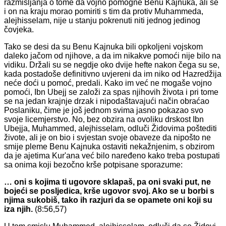
razmišljanja o tome da vojno pomogne Benu Kajnuka, ali se
i on na kraju morao pomiriti s tim da protiv Muhammeda,
alejhisselam, nije u stanju pokrenuti niti jednog jedinog
čovjeka.
Tako se desi da su Benu Kajnuka bili opkoljeni vojskom
daleko jačom od njihove, a da im nikakve pomoći nije bilo na
vidiku. Držali su se negdje oko dvije hefte nakon čega su se,
kada postadoše definitivno uvjereni da im niko od Hazredžija
neće doći u pomoć, predali. Kako im već ne mogaše vojno
pomoći, Ibn Ubejj se založi za spas njihovih života i pri tome
se na jedan krajnje drzak i nipodaštavajući način obraćao
Poslaniku, čime je još jednom svima jasno pokazao svo
svoje licemjerstvo. No, bez obzira na ovoliku drskost Ibn
Ubejja, Muhammed, alejhisselam, odluči Židovima poštediti
živote, ali je on bio i svjestan svoje obaveze da nipošto ne
smije pleme Benu Kajnuka ostaviti nekažnjenim, s obzirom
da je ajetima Kur'ana već bilo naređeno kako treba postupati
sa onima koji bezočno krše potpisane sporazume:
… oni s kojima ti ugovore sklapaš, pa oni svaki put, ne
bojeći se posljedica, krše ugovor svoj. Ako se u borbi s
njima sukobiš, tako ih razjuri da se opamete oni koji su
iza njih.
(8:56,57)