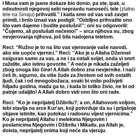
I Musa vam je jasne dokaze bio donio, pa ste, ipak, u
odsutnosti njegovoj sebi nepravdu nanoseći, tele
(zlatno
tele na Sinaju)
prihvatili.”
I kada smo od vas vaš zavjet
primili, i brdo iznad vas podigli: “Ozbiljno prihvatite ono
što vam dajemo i budite poslušni!”; oni su odgovorili:
“Čujemo, ali poslušati nećemo!” – srca njihova su, zbog
nevjerovanja njihova, još bila nadojena teletom.
Reci: “Ružno je to na što vas vjerovanje vaše navodi,
ako ste uopće vjernici.” Reci: “Ako je u Allaha Džennet
osiguran samo za vas, a ne i za ostali svijet, onda vi smrt
zaželite, ako istinu govorite.” A neće je nikada zaželjeti
zbog onoga što čine! A Allah dobro zna nevjernike.
I naći
ćeš ih, sigurno, da više žude za životom od svih ostalih
ljudi, čak i od mnogobožaca; svaki bi volio poživjeti
hiljadu godina, mada ga to, i kada bi toliko živio, ne bi od
patnje udaljilo! A Allah dobro vidi ono što oni rade.
Reci: “Ko je neprijatelj Džibrilu?; a on, Allahovom voljom,
tebi stavlja na srce Kur'an, koji potvrđuje da su i prijašnje
objave istinite, kao putokaz i radosnu vijest vjernicima.”
Ko je neprijatelj Allahu i melekima Njegovim i
poslanicima Njegovim i Džibrilu i Mikailu, pa Allah je,
doista, neprijatelj onima koji neće da vjeruju.