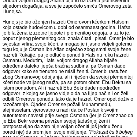
Uhuda voljom dragog Allaha bijahu uzročena jedinstvenim
slijedom događaja, a sve je započelo smrću Omerovog zeta
Hunejsa.
Hunejs je bio oženjen hazreti Omerovom kćerkom Hafsom,
koja ostade hudovicom u dobi od osamnaest godina. Hafsa
je bila žena izuzetne ljepote i plemenitog odgoja, a uz to je,
poput njenog plemenitog oca, znala čitati i pisati. Omer je bio
svjestan vrlina svoje kćeri, a mogao je i jasno vidjeti golemu
tugu koju je Osman ibn Affan osjećao zbog smrti svoje žene
hazreti Rukajje, pa je odlučio ponuditi Hafsinu ruku hazreti
Osmanu. Međutim, Hafsi voljom dragog Allaha bijaše
određena daleko ljepša bračna sudbina, pa Osman dade
odgovor kako se trenutno ne misli ženiti. Omer bi rastužen
zbog Osmanovog odbijanja, ali i riješen da svojoj plemenitoj
kćeri nađe valjanog muža, pa se potom obrati Ebu Bekru sa
istom ponudom. Ali i hazreti Ebu Bekr dade neodređen
odgovor iz kojeg se jasno vidjelo da na lijep način i on želi
odbiti Omerovu ponudu, tako da je hazreti Omer opet doživio
razočarenje. Ojađen Omer se požali Muhammedu,
alejhisselam, vjerovatno u nadi da će Poslanik svojim
autoritetom navesti prije svega Osmana (jer je Omer znao da
je Ebu Bekr veoma privržen svojoj tadašnjoj ženi i
pretpostavljao da zato nije voljan oženiti još jednu ženu
pored nje) da promijeni svoje mišljenje.
”Pokazat ću ti boljeg