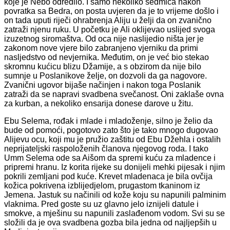
koje je Nebo odredilo. I samo nekoliko sedmica nakon
povratka sa Bedra, on posta uvjeren da je to vrijeme došlo i
on tada uputi riječi ohrabrenja Aliju u želji da on zvanično
zatraži njenu ruku. U početku je Ali oklijevao uslijed svoga
izuzetnog siromaštva. Od oca nije naslijedio ništa jer je
zakonom nove vjere bilo zabranjeno vjerniku da primi
nasljedstvo od nevjernika. Međutim, on je već bio stekao
skromnu kućicu blizu Džamije, a s obzirom da nije bilo
sumnje u Poslanikove želje, on dozvoli da ga nagovore.
Zvanični ugovor bijaše načinjen i nakon toga Poslanik
zatraži da se napravi svadbena svečanost. Oni zaklaše ovna
za kurban, a nekoliko ensarija donese darove u žitu.
Ebu Selema, rođak i mlade i mladoženje, silno je želio da
bude od pomoći, pogotovo zato što je tako mnogo dugovao
Alijevu ocu, koji mu je pružio zaštitu od Ebu Džehla i ostalih
neprijateljski raspoloženih članova njegovog roda. I tako
Umm Selema ode sa Aišom da spremi kuću za mladence i
pripremi hranu. Iz korita rijeke su donijeli mehki pijesak i njim
pokrili zemljani pod kuće. Krevet mladenaca je bila ovčija
kožica pokrivena izblijedjelom, prugastom tkaninom iz
Jemena. Jastuk su načinili od kože koju su napunili palminim
vlaknima. Pred goste su uz glavno jelo iznijeli datule i
smokve, a mješinu su napunili zaslađenom vodom. Svi su se
složili da je ova svadbena gozba bila jedna od najljepših u