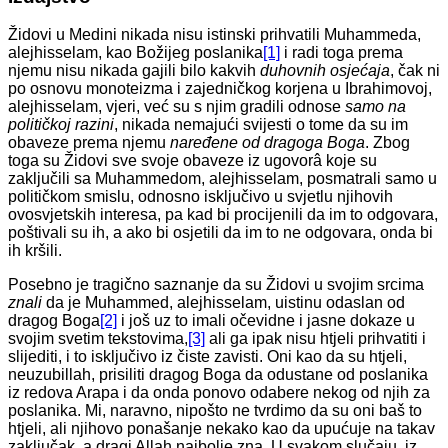
Židovi u Medini nikada nisu istinski prihvatili Muhammeda,
alejhisselam, kao Božijeg poslanika
[1]
i radi toga prema
njemu nisu nikada gajili bilo kakvih
duhovnih osjećaja
, čak ni
po osnovu monoteizma i zajedničkog korjena u Ibrahimovoj,
alejhisselam, vjeri, već su s njim gradili odnose
samo na
političkoj razini
, nikada nemajući svijesti o tome da su im
obaveze prema njemu
naređene od dragoga Boga
. Zbog
toga su Židovi sve svoje obaveze iz ugovorâ koje su
zaključili sa Muhammedom, alejhisselam, posmatrali samo u
političkom smislu, odnosno isključivo u svjetlu njihovih
ovosvjetskih interesa, pa kad bi procijenili da im to odgovara,
poštivali su ih, a ako bi osjetili da im to ne odgovara, onda bi
ih kršili.
Posebno je tragično saznanje da su Židovi u svojim srcima
znali
da je Muhammed, alejhisselam, uistinu odaslan od
dragog Boga
[2]
i još uz to imali očevidne i jasne dokaze u
svojim svetim tekstovima,
[3]
ali ga ipak nisu htjeli prihvatiti i
slijediti, i to isključivo iz čiste zavisti. Oni kao da su htjeli,
neuzubillah, prisiliti dragog Boga da odustane od poslanika
iz redova Arapa i da onda ponovo odabere nekog od njih za
poslanika. Mi, naravno, nipošto ne tvrdimo da su oni baš to
htjeli, ali njihovo ponašanje nekako kao da upućuje na takav
zaključak, a dragi Allah najbolje zna. U svakom slučaju, iz