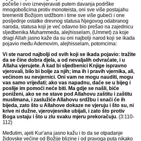
počeše i ovo iznevjeravati putem davanja podrške
mnogobošcima protiv monoteista, oni sve više postajahu
bremeniti Božijom srdžbom i time sve više gubeći i one
posljednje ostatke drevnog statusa Njegovog odabranog
naroda, statusa koji je već odavno bio prešao na zajednicu
sljedbenika Muhammeda, alejhisselam, (Ummet) za koje
dragi Allah jasno kaže da su oni najbolji narod koji se ikada
pojavio među Ademovim, alejhisselam, potomcima:
Vi ste narod najbolji od svih koji se ikada pojavio: tražite
da se čine dobra djela, a od nevaljalih odvraćate, i u
Allaha vjerujete. A kad bi sljedbenici Knjige ispravno
vjerovali, bilo bi bolje za njih; ima ih i pravih vjernika, ali,
većinom su nevjernici. Oni vam ne mogu nauditi, mogu
vas samo vrijeđati; ako vas napadnu, daće se u bijeg i
poslije im pomoći neće biti. Ma gdje se našli, biće
poniženi, ako se ne stave pod Allahovu zaštitu i zaštitu
muslimana, i zaslužiće Allahovu srdžbu i snaći će ih
bijeda, zato što u Allahove dokaze ne vjeruju i što su, ni
krive ni dužne, vjerovjesnike ubijali, i zato što protiv
Boga ustaju i što u zlu svaku mjeru prekoračuju.
(3:110-
112)
Međutim, ajeti Kur'ana jasno kažu i to da se otpadanje
židovske većine od Božije blizine i od pravoga puta nikako