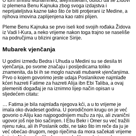
U tom smislu Muhammed, alejhisselam, odluči da se Židovi
iz plemena Benu Kajnuka zbog svoga izdajstva i
neprijateljstva kazne tako što će biti protjerani iz Medine, a
njihova imovina zaplijenjena kao ratni plijen.
Pleme Benu Kajnuka se prvo iseli kod svojih rođaka Židova
iz Vadi l-Kura, a neko vrijeme nakon toga trajno se naseliše
na područjima u blizini granice Sirije.
Mubarek vjenčanja
U godini između Bedra i Uhuda u Medini su se desila tri
vjenčanja, po svome značaju i posljedicama toliko
znamenita, da bi ih se moglo nazvati
mubarek vjenčanjima
.
Prvo o kojem govorimo jeste udaja Poslanikove najmlađe
kćeri hazreti Fatime za hazreti Alija ibn Ebi Taliba, a ovaj
plemeniti događaj je na iznimno lijep način opisan u
sljedećem citatu:
… Fatima je bila najmlađa njegova kći, a u to vrijeme je
imala oko dvadeset godina. U porodičnom krugu on je već
govorio o Aliju kao najpogodnijem mužu za nju, ali zvanični
ugovor još nije bio sačinjen. I Ebu Bekr i Omer su već tražili
njenu ruku, ali ih Poslanik odbi, ne tako što im reče da ju je
već obećao drugom, nego riječima da mora sačekati vrijeme