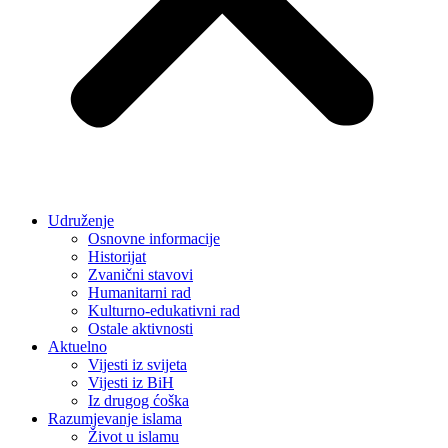
Udruženje
Osnovne informacije
Historijat
Zvanični stavovi
Humanitarni rad
Kulturno-edukativni rad
Ostale aktivnosti
Aktuelno
Vijesti iz svijeta
Vijesti iz BiH
Iz drugog ćoška
Razumjevanje islama
Život u islamu