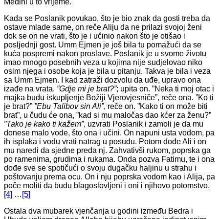
Medini u to vrijeme.
Kada se Poslanik povukao, što je bio znak da gosti treba da
ostave mlade same, on reče Aliju da ne prilazi svojoj ženi
dok se on ne vrati, što je i učinio nakon što je otišao i
posljednji gost. Umm Ejmen je još bila tu pomažući da se
kuća pospremi nakon proslave. Poslanik je u svome životu
imao mnogo posebnih veza u kojima nije sudjelovao niko
osim njega i osobe koja je bila u pitanju. Takva je bila i veza
sa Umm Ejmen. I kad zatraži dozvolu da uđe, upravo ona
izađe na vrata.
”Gdje mi je brat?”
; upita on. ”Neka ti moj otac i
majka budu iskupljenje Božiji Vjerovjesniče”, reče ona. ”Ko ti
je brat?”
”Ebu Talibov sin Ali”
, reče on. ”Kako ti on može biti
brat”, u čudu će ona, ”kad si mu maločas dao kćer za ženu?”
”Tako je kako ti kažem”
, uzvrati Poslanik i zamoli je da mu
donese malo vode, što ona i učini. On napuni usta vodom, pa
ih isplaka i vodu vrati natrag u posudu. Potom dođe Ali i on
mu naredi da sjedne preda nj. Zahvativši rukom, poprska ga
po ramenima, grudima i rukama. Onda pozva Fatimu, te i ona
dođe sve se spotičući o svoju dugačku haljinu u strahu i
poštovanju prema ocu. On i nju poprska vodom kao i Alija, pa
poče moliti da budu blagoslovljeni i oni i njihovo potomstvo.
[4]
…
[5]
Ostala dva mubarek vjenčanja u godini između Bedra i