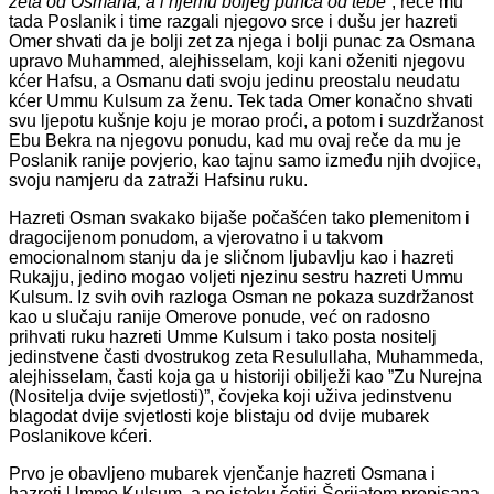
zeta od Osmana, a i njemu boljeg punca od tebe”
, reče mu
tada Poslanik i time razgali njegovo srce i dušu jer hazreti
Omer shvati da je bolji zet za njega i bolji punac za Osmana
upravo Muhammed, alejhisselam, koji kani oženiti njegovu
kćer Hafsu, a Osmanu dati svoju jedinu preostalu neudatu
kćer Ummu Kulsum za ženu. Tek tada Omer konačno shvati
svu ljepotu kušnje koju je morao proći, a potom i suzdržanost
Ebu Bekra na njegovu ponudu, kad mu ovaj reče da mu je
Poslanik ranije povjerio, kao tajnu samo između njih dvojice,
svoju namjeru da zatraži Hafsinu ruku.
Hazreti Osman svakako bijaše počašćen tako plemenitom i
dragocijenom ponudom, a vjerovatno i u takvom
emocionalnom stanju da je sličnom ljubavlju kao i hazreti
Rukajju, jedino mogao voljeti njezinu sestru hazreti Ummu
Kulsum. Iz svih ovih razloga Osman ne pokaza suzdržanost
kao u slučaju ranije Omerove ponude, već on radosno
prihvati ruku hazreti Umme Kulsum i tako posta nositelj
jedinstvene časti dvostrukog zeta Resulullaha, Muhammeda,
alejhisselam, časti koja ga u historiji obilježi kao ”Zu Nurejna
(Nositelja dvije svjetlosti)”, čovjeka koji uživa jedinstvenu
blagodat dvije svjetlosti koje blistaju od dvije mubarek
Poslanikove kćeri.
Prvo je obavljeno mubarek vjenčanje hazreti Osmana i
hazreti Umme Kulsum, a po isteku četiri Šerijatom propisana