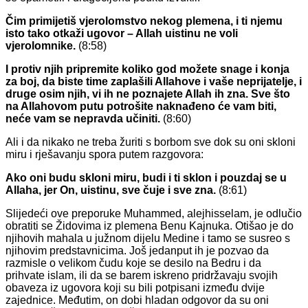
Čim primijetiš vjerolomstvo nekog plemena, i ti njemu
isto tako otkaži ugovor – Allah uistinu ne voli
vjerolomnike.
(8:58)
I protiv njih pripremite koliko god možete snage i konja
za boj, da biste time zaplašili Allahove i vaše neprijatelje, i
druge osim njih, vi ih ne poznajete Allah ih zna. Sve što
na Allahovom putu potrošite naknađeno će vam biti,
neće vam se nepravda učiniti.
(8:60)
Ali i da nikako ne treba žuriti s borbom sve dok su oni skloni
miru i rješavanju spora putem razgovora:
Ako oni budu skloni miru, budi i ti sklon i pouzdaj se u
Allaha, jer On, uistinu, sve čuje i sve zna.
(8:61)
Slijedeći ove preporuke Muhammed, alejhisselam, je odlučio
obratiti se Židovima iz plemena Benu Kajnuka. Otišao je do
njihovih mahala u južnom dijelu Medine i tamo se susreo s
njihovim predstavnicima. Još jedanput ih je pozvao da
razmisle o velikom čudu koje se desilo na Bedru i da
prihvate islam, ili da se barem iskreno pridržavaju svojih
obaveza iz ugovora koji su bili potpisani između dvije
zajednice. Međutim, on dobi hladan odgovor da su oni