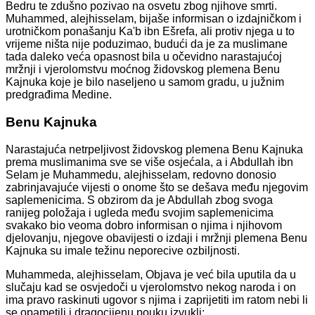
Bedru te zdušno pozivao na osvetu zbog njihove smrti.
Muhammed, alejhisselam, bijaše informisan o izdajničkom i
urotničkom ponašanju Ka'b ibn Ešrefa, ali protiv njega u to
vrijeme ništa nije poduzimao, budući da je za muslimane
tada daleko veća opasnost bila u očevidno narastajućoj
mržnji i vjerolomstvu moćnog židovskog plemena Benu
Kajnuka koje je bilo naseljeno u samom gradu, u južnim
predgrađima Medine.
Benu Kajnuka
Narastajuća netrpeljivost židovskog plemena Benu Kajnuka
prema muslimanima sve se više osjećala, a i Abdullah ibn
Selam je Muhammedu, alejhisselam, redovno donosio
zabrinjavajuće vijesti o onome što se dešava među njegovim
saplemenicima. S obzirom da je Abdullah zbog svoga
ranijeg položaja i ugleda među svojim saplemenicima
svakako bio veoma dobro informisan o njima i njihovom
djelovanju, njegove obavijesti o izdaji i mržnji plemena Benu
Kajnuka su imale težinu neporecive ozbiljnosti.
Muhammeda, alejhisselam, Objava je već bila uputila da u
slučaju kad se osvjedoči u vjerolomstvo nekog naroda i on
ima pravo raskinuti ugovor s njima i zaprijetiti im ratom nebi li
se opametili i dragocijenu pouku izvukli: