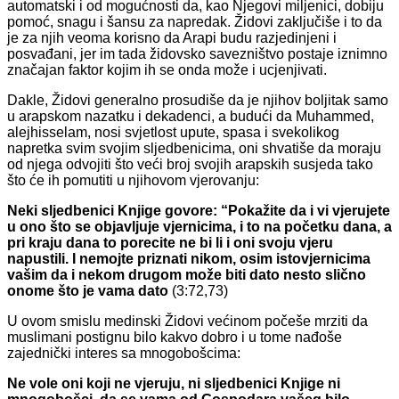
automatski i od mogućnosti da, kao Njegovi miljenici, dobiju
pomoć, snagu i šansu za napredak. Židovi zaključiše i to da
je za njih veoma korisno da Arapi budu razjedinjeni i
posvađani, jer im tada židovsko savezništvo postaje iznimno
značajan faktor kojim ih se onda može i ucjenjivati.
Dakle, Židovi generalno prosudiše da je njihov boljitak samo
u arapskom nazatku i dekadenci, a budući da Muhammed,
alejhisselam, nosi svjetlost upute, spasa i svekolikog
napretka svim svojim sljedbenicima, oni shvatiše da moraju
od njega odvojiti što veći broj svojih arapskih susjeda tako
što će ih pomutiti u njihovom vjerovanju:
Neki sljedbenici Knjige govore: “Pokažite da i vi vjerujete
u ono što se objavljuje vjernicima, i to na početku dana, a
pri kraju dana to porecite ne bi li i oni svoju vjeru
napustili. I nemojte priznati nikom, osim istovjernicima
vašim da i nekom drugom može biti dato nesto slično
onome što je vama dato
(3:72,73)
U ovom smislu medinski Židovi većinom počeše mrziti da
muslimani postignu bilo kakvo dobro i u tome nađoše
zajednički interes sa mnogobošcima:
Ne vole oni koji ne vjeruju, ni sljedbenici Knjige ni