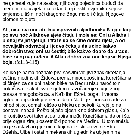
ne generalizuje na svakog njihovog pojedinca budući da
među njima uvijek ima jedan broj čestitih vjernika koji se
smjerno u tišini noći dragome Bogu mole i čitaju Njegove
plemenite ajete:
Ali, nisu svi oni isti. Ima ispravnih sljedbenika Knjige koji
po svu noć Allahove ajete čitaju i mole se; Oni u Allaha i
u onaj svijet vjeruju i traže da se čine dobra djela, a od
nevaljalih odvraćaju i jedva čekaju da učine kakvo
dobročinstvo; oni su čestiti; bilo kakvo dobro da urade,
biće za nj nagrađeni. A Allah dobro zna one koji se Njega
boje.
(3:113-115)
Koliko je nama poznato prvi sasvim vidljivi znak okretanja
većine medinskih Židova prema mnogobošcima Kurejšijama
bi činjenica da oni nakon bitke na Bedru nisu naročito ni
pokušavali sakriti svoje golemo razočarenje i tugu zbog
poraza mnogobožaca, a Ka'b ibn Ešref, bogati i veoma
ugledni pripadnik plemena Benu Nadir je, čim saznade za
ishod bitke, odmah otišao u Meku da sokoli Kurejšije na
ponovni napad. Pošto bijaše pjesnik na dobrom glasu, Ka'b
je koristio svoj talenat da lobira među Kurejšijama da oni što
prije organiziraju osvetnički pohod na Medinu. U tom smislu
on je sastavljao pjesme u kojima je isticao vrline Ebu
Džehla, Utbe i ostalih mekanskih uglednika ubijenih na