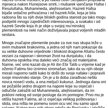
mjeseca nakon Hunejsove smrti, i mubarek vjenčanje Hafse i
Resulullaha, Muhammeda, alejhisselam. Hazreti Hafsa
bijaše srdačno prihvaćena i od hazreti Aiše, koja je bila
radosna što su njih dvije bliskih godina starosti pa tako mogu
podijeliti mnogo zajedničkih interesovanja, a svakako i od
hazreti Sevde koja ih je obje u svojoj mu'minskoj
plemenitosti na neki način doživljavala poput voljenih mlađih
sestara.
Mnoge značajne plemenite pouke za sve nas skupa leže u
ovim mubarek brakovima, a jedna od njih nam pokazuje da
su velike duhovne vrijednote i bliskost dragome Allahu često
vezani za naporan i skroman život na dunjaluku, i da
duhovna opskrba ima daleko veći značaj od materijalne.
Naime, već smo kazali da je Ali ibn Ebi Talib u vrijeme kad je
oženio Fatimu bio iznimno siromašan, tako da su njih oboje
morali naporno raditi kako bi došli do svoje nafake i popravili
svoje imovinsko stanje. On je u to doba zarađivao nešto
novca noseći vodu, a ona meljući kukuruz. Jednoga dana oni
se požališe jedno drugom na napore koje su osjećali i
odlučiše zatražiti od Muhammeda, alejhisselam, da im
pokloni nekog od svoje posluge da im pomogne. Prvo mu je
otišla hazreti Fatima, ali iz osjećaja velikog poštovanja i
stida, ona ništa ne pomenu svom ocu već mu samo uputi
selame. Nakon toga njih oboje odoše do Poslanika i izložiše