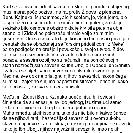
Kad se za ovaj incident saznalo u Medini, porodica ubijenog
muslimana poče pozivati na rat protiv Židova iz plemena
Benu Kajnuka. Muhammed, alejhisselam, je, vjerujemo, bio
raspoložen da se incident okonča mirnim putem, za šta je
svakako bilo osnove s obzirom da je krv bila pala na obje
strane, ali Židovi ne pokazaše nimalo volje za mirnim
rješenjem. Oni su smatrali da je konačno bio došao povoljan
trenutak da se obračunaju sa ”drskim pridošlicom iz Meke”,
pa se podigoše na oružje i povukoše u svoje utvrde. Židovi
su imali oko sedam stotina izuzetno dobro naoružanih
boraca, a sasvim ozbiljno su računali i na pomoć svojih
starih hazredžijskih saveznika Ibn Ubejja i Ubade ibn Samita
i zato su se htjeli samo privremeno utvrditi u svom dijelu
Medine, sve dok ne pristignu njihovi saveznici, nakon čega
su mislili zajedno s njima napasti muslimane i onda ih, kako
su to maštali, za sva vremena uništiti.
Međutim, Židovi Benu Kajnuka uopće nisu bili svjesni
činjenice da su ensarije, svi do jednog, izuzimajući samo
jedan relativno mali broj licemjera, potpuno odani
Muhammedu, alejhisselam, tako da nije bilo nikakve šanse
da se njihovi raniji hazredžijski saveznici u ovom sukobu
stave na njihovu stranu. Istina, u nekim predanjima se navodi
kako je Ibn Ubejj, njihov najvažniji saveznik, imao nekih