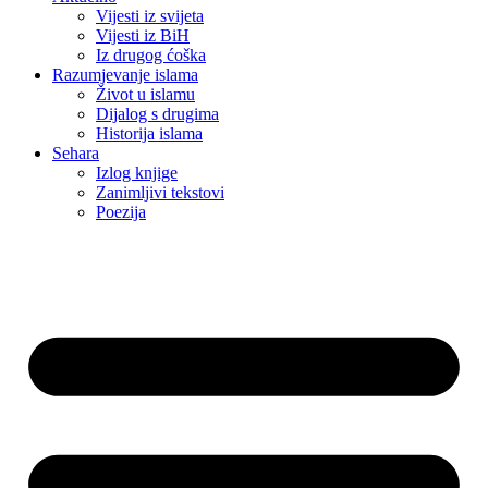
Vijesti iz svijeta
Vijesti iz BiH
Iz drugog ćoška
Razumjevanje islama
Život u islamu
Dijalog s drugima
Historija islama
Sehara
Izlog knjige
Zanimljivi tekstovi
Poezija