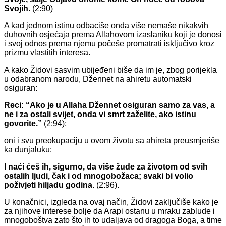
Svojih.
(2:90)
A kad jednom istinu odbaciše onda više nemaše nikakvih
duhovnih osjećaja prema Allahovom izaslaniku koji je donosi
i svoj odnos prema njemu počeše promatrati isključivo kroz
prizmu vlastitih interesa.
A kako Židovi sasvim ubijeđeni biše da im je, zbog porijekla
u odabranom narodu, Džennet na ahiretu automatski
osiguran:
Reci: “Ako je u Allaha Džennet osiguran samo za vas, a
ne i za ostali svijet, onda vi smrt zaželite, ako istinu
govorite.”
(2:94);
oni i svu preokupaciju u ovom životu sa ahireta preusmjeriše
ka dunjaluku:
I naći ćeš ih, sigurno, da više žude za životom od svih
ostalih ljudi, čak i od mnogobožaca; svaki bi volio
poživjeti hiljadu godina.
(2:96).
U konačnici, izgleda na ovaj način, Židovi zaključiše kako je
za njihove interese bolje da Arapi ostanu u mraku zablude i
mnogoboštva zato što ih to udaljava od dragoga Boga, a time