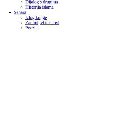
Dijalog s drugima
Historija islama
Sehara
Izlog knjige
Zanimljivi tekstovi
Poezija