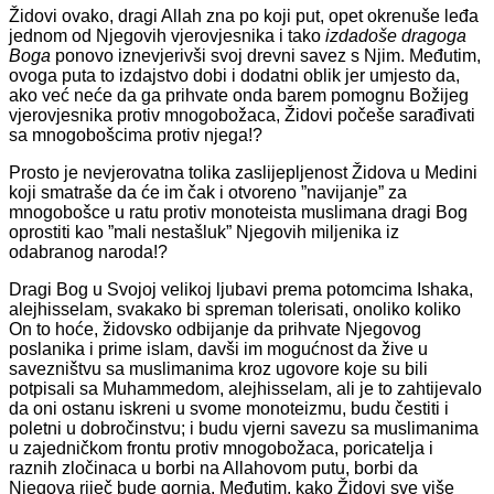
Židovi ovako, dragi Allah zna po koji put, opet okrenuše leđa
jednom od Njegovih vjerovjesnika i tako
izdadoše dragoga
Boga
ponovo iznevjerivši svoj drevni savez s Njim. Međutim,
ovoga puta to izdajstvo dobi i dodatni oblik jer umjesto da,
ako već neće da ga prihvate onda barem pomognu Božijeg
vjerovjesnika protiv mnogobožaca, Židovi počeše sarađivati
sa mnogobošcima protiv njega!?
Prosto je nevjerovatna tolika zaslijepljenost Židova u Medini
koji smatraše da će im čak i otvoreno ”navijanje” za
mnogobošce u ratu protiv monoteista muslimana dragi Bog
oprostiti kao ”mali nestašluk” Njegovih miljenika iz
odabranog naroda!?
Dragi Bog u Svojoj velikoj ljubavi prema potomcima Ishaka,
alejhisselam, svakako bi spreman tolerisati, onoliko koliko
On to hoće, židovsko odbijanje da prihvate Njegovog
poslanika i prime islam, davši im mogućnost da žive u
savezništvu sa muslimanima kroz ugovore koje su bili
potpisali sa Muhammedom, alejhisselam, ali je to zahtijevalo
da oni ostanu iskreni u svome monoteizmu, budu čestiti i
poletni u dobročinstvu; i budu vjerni savezu sa muslimanima
u zajedničkom frontu protiv mnogobožaca, poricatelja i
raznih zločinaca u borbi na Allahovom putu, borbi da
Njegova riječ bude gornja. Međutim, kako Židovi sve više