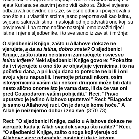
ajeta Kur'ana se sasvim jasno vidi kako su Židovi svjesno
odbacivali očevidne dokaze, svjesno odbijali povjerovati u
ono što su u vlastitim srcima jasno prepoznavali kao istinu,
svjesno sakrivali istinu i nastojali od nje odvratiti one koji su
povjerovali i na razne načine nastojali omalovažiti riječi
istine i njene sljedbenike, i to sve samo iz zavisti i mržnje:
O sljedbenici Knjige, zašto u Allahove dokaze ne
vjerujete,
a da su istina, dobro znate
?
O sljedbenici
Knjige, zašto istinu neistinom zamračujete
i svjesno
istinu krijete
?
Neki sljedbenici Knjige govore: “Pokažite
da i vi vjerujete u ono što se objavljuje vjernicima, i to na
početku dana, a pri kraju dana to porecite ne bi li i oni
svoju vjeru napustili. I nemojte priznati nikom, osim
istovjernicima vašim da i nekom drugom može biti dato
nesto slično onome što je vama dato, ili da će vas oni
pred Gospodarom vašim pobijediti.” Reci: “Pravo
uputstvo je jedino Allahovo uputstvo!” Reci: “Blagodat
je samo u Allahovoj ruci, On je daruje kome hoće.” A
Allah je neizmjerno dobar i zna sve.
(3:70-73)
Reci: “O sljedbenici Knjige, zašto u Allahove dokaze ne
vjerujete kada je Allah svjedok svega što radite?” Reci:
“O sljedbenici Knjige, zašto onoga koji vjeruje od
Allahove vjere odvraćate, nastojeći da je krivom