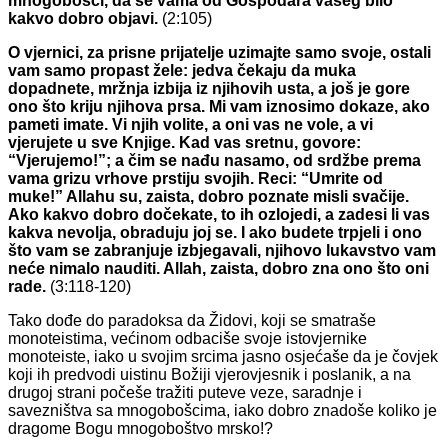
mnogobošci, da se vama od Gospodara vašeg bilo
kakvo dobro objavi.
(2:105)
O vjernici, za prisne prijatelje uzimajte samo svoje, ostali
vam samo propast žele: jedva čekaju da muka
dopadnete, mržnja izbija iz njihovih usta, a još je gore
ono što kriju njihova prsa. Mi vam iznosimo dokaze, ako
pameti imate. Vi njih volite, a oni vas ne vole, a vi
vjerujete u sve Knjige. Kad vas sretnu, govore:
“Vjerujemo!”; a čim se nađu nasamo, od srdžbe prema
vama grizu vrhove prstiju svojih. Reci: “Umrite od
muke!” Allahu su, zaista, dobro poznate misli svačije.
Ako kakvo dobro dočekate, to ih ozlojedi, a zadesi li vas
kakva nevolja, obraduju joj se. I ako budete trpjeli i ono
što vam se zabranjuje izbjegavali, njihovo lukavstvo vam
neće nimalo nauditi. Allah, zaista, dobro zna ono što oni
rade.
(3:118-120)
Tako dođe do paradoksa da Židovi, koji se smatraše
monoteistima, većinom odbaciše svoje istovjernike
monoteiste, iako u svojim srcima jasno osjećaše da je čovjek
koji ih predvodi uistinu Božiji vjerovjesnik i poslanik, a na
drugoj strani počeše tražiti puteve veze, saradnje i
savezništva sa mnogobošcima, iako dobro znadoše koliko je
dragome Bogu mnogoboštvo mrsko!?