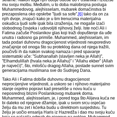
mu svoju molbu. Međutim, u to doba malobrojna posluga
Muhammedovog, alejhisselam, mubarek domaćinstva bi
prezaposlena oko opskrbe ”ljudi sa sofe”,
[6]
tako da on za
njih dvoje, znajući kako je u tim trenucima materijalna
oskudica ljudi sofe ipak bila izraženija, ne mogaše izaći
slobodnog čovjeka i udovoljiti njihovoj želji. Iste noći Ali i
Fatima začuše Poslanikov glas koji traži dopuštenje da uđe
unutra i radosno ga primiše. Muhammed, alejhisselam, im
tada podari duhovnu dragocijenost vrijednosti neuporedivo
značajnije od onoga što su proteklog dana od njega tražili,
poučivši ih da nakon svakog namaza i pred spavanje
sistematski uče: ”Subhanallah (slavljen neka je Allah)”,
”Elhamdulillah (hvala neka je Allahu)” i ”Allahu ekber” (Allah
je najveći)”, što, milošću dragog Allaha, postade sunnet svim
generacijama muslimana sve do Sudnjeg Dana.
Tako Ali i Fatima dobiše duhovnu dragocijenost
neprocijenjive vrijednosti, a uskoro se i njihovo materijalno
stanje osjetno popravi kad preseliše u novu kuću u
neposrednoj blizini Poslanikovog mubarek doma.
Muhammed, alejhisselam, je, i pored toga što Alijeva kuća ne
bi daleko od njegove džamije, ipak u svom srcu osjećao
želju da mu zet i kćerka budu u direktnom susjedstvu. Tu
želju je uočio ensarija Haris iz Hazredža i dao mu svoju kuću
koja se nalazila odmah do njegove na poklon. Muhammed,