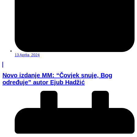
13 Aprila, 2024
Novo izdanje MM: “Čovjek snuje, Bog
određuje” autor Ejub Hadžić