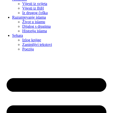
Vijesti iz svijeta
Vijesti iz BiH
Iz drugog ćoška
Razumjevanje islama
Život u islamu
Dijalog s drugima
Historija islama
Sehara
Izlog knjige
Zanimljivi tekstovi
Poezija