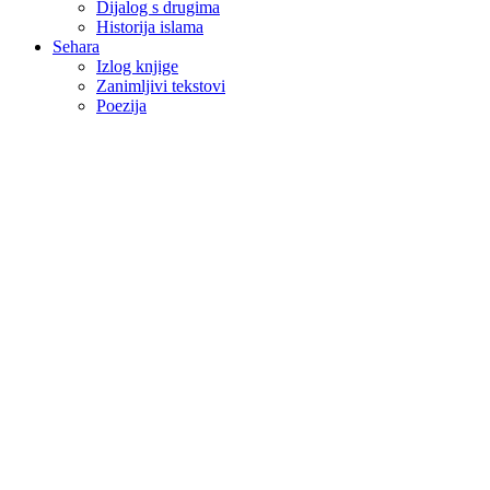
Dijalog s drugima
Historija islama
Sehara
Izlog knjige
Zanimljivi tekstovi
Poezija