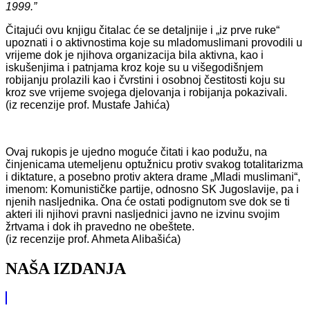
1999.”
Čitajući ovu knjigu čitalac će se detaljnije i „iz prve ruke“
upoznati i o aktivnostima koje su mladomuslimani provodili u
vrijeme dok je njihova organizacija bila aktivna, kao i
iskušenjima i patnjama kroz koje su u višegodišnjem
robijanju prolazili kao i čvrstini i osobnoj čestitosti koju su
kroz sve vrijeme svojega djelovanja i robijanja pokazivali.
(iz recenzije prof. Mustafe Jahića)
Ovaj rukopis je ujedno moguće čitati i kao podužu, na
činjenicama utemeljenu optužnicu protiv svakog totalitarizma
i diktature, a posebno protiv aktera drame „Mladi muslimani“,
imenom: Komunističke partije, odnosno SK Jugoslavije, pa i
njenih nasljednika. Ona će ostati podignutom sve dok se ti
akteri ili njihovi pravni nasljednici javno ne izvinu svojim
žrtvama i dok ih pravedno ne obeštete.
(iz recenzije prof. Ahmeta Alibašića)
NAŠA IZDANJA