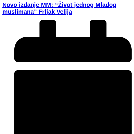
Novo izdanje MM: “Život jednog Mladog
muslimana” Frljak Velija