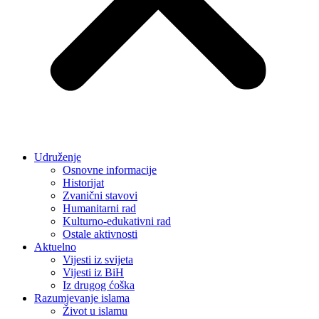
Udruženje
Osnovne informacije
Historijat
Zvanični stavovi
Humanitarni rad
Kulturno-edukativni rad
Ostale aktivnosti
Aktuelno
Vijesti iz svijeta
Vijesti iz BiH
Iz drugog ćoška
Razumjevanje islama
Život u islamu