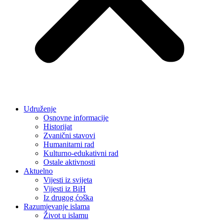
Udruženje
Osnovne informacije
Historijat
Zvanični stavovi
Humanitarni rad
Kulturno-edukativni rad
Ostale aktivnosti
Aktuelno
Vijesti iz svijeta
Vijesti iz BiH
Iz drugog ćoška
Razumjevanje islama
Život u islamu