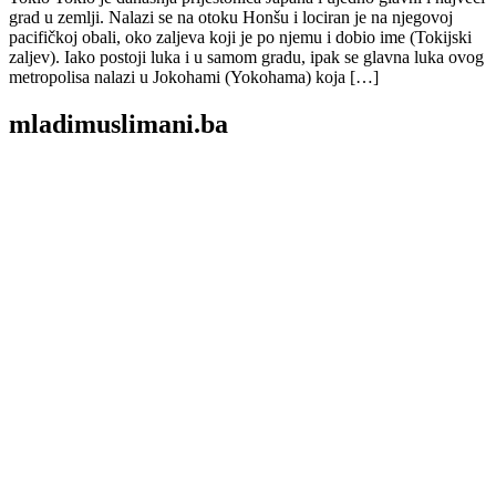
grad u zemlji. Nalazi se na otoku Honšu i lociran je na njegovoj
pacifičkoj obali, oko zaljeva koji je po njemu i dobio ime (Tokijski
zaljev). Iako postoji luka i u samom gradu, ipak se glavna luka ovog
metropolisa nalazi u Jokohami (Yokohama) koja […]
mladimuslimani.ba