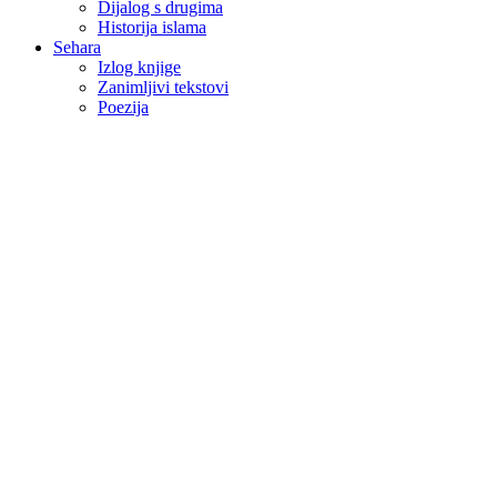
Dijalog s drugima
Historija islama
Sehara
Izlog knjige
Zanimljivi tekstovi
Poezija