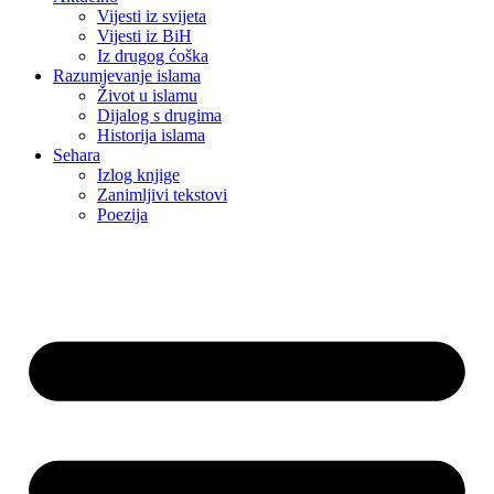
Vijesti iz svijeta
Vijesti iz BiH
Iz drugog ćoška
Razumjevanje islama
Život u islamu
Dijalog s drugima
Historija islama
Sehara
Izlog knjige
Zanimljivi tekstovi
Poezija