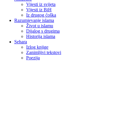
Vijesti iz svijeta
Vijesti iz BiH
Iz drugog ćoška
Razumjevanje islama
Život u islamu
Dijalog s drugima
Historija islama
Sehara
Izlog knjige
Zanimljivi tekstovi
Poezija