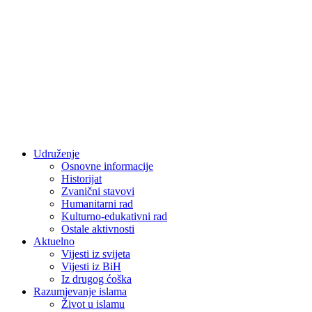
Udruženje
Osnovne informacije
Historijat
Zvanični stavovi
Humanitarni rad
Kulturno-edukativni rad
Ostale aktivnosti
Aktuelno
Vijesti iz svijeta
Vijesti iz BiH
Iz drugog ćoška
Razumjevanje islama
Život u islamu