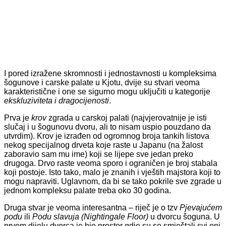
I pored izražene skromnosti i jednostavnosti u kompleksima
šogunove i carske palate u Kjotu, dvije su stvari veoma
karakteristične i one se sigurno mogu uključiti u kategorije
ekskluziviteta i dragocijenosti
.
Prva je
krov
zgrada u carskoj palati (najvjerovatnije je isti
slučaj i u šogunovu dvoru, ali to nisam uspio pouzdano da
utvrdim). Krov je izrađen od ogromnog broja tankih listova
nekog specijalnog drveta koje raste u Japanu (na žalost
zaboravio sam mu ime) koji se lijepe sve jedan preko
drugoga. Drvo raste veoma sporo i ograničen je broj stabala
koji postoje. Isto tako, malo je znanih i vještih majstora koji to
mogu napraviti. Uglavnom, da bi se tako pokrile sve zgrade u
jednom kompleksu palate treba oko 30 godina.
Druga stvar je veoma interesantna – riječ je o tzv
Pjevajućem
podu
ili
Podu slavuja (Nightingale Floor)
u dvorcu šoguna. U
prvom dijelu dvorca je bio prostor gdje su se smještali svi oni