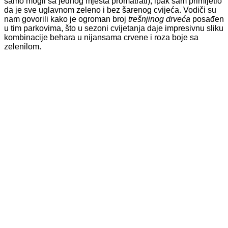
samo mogli sa jednog mjesta promatrati), ipak sam primijetio
da je sve uglavnom zeleno i bez šarenog cvijeća. Vodiči su
nam govorili kako je ogroman broj
trešnjinog drveća
posađen
u tim parkovima, što u sezoni cvijetanja daje impresivnu sliku
kombinacije behara u nijansama crvene i roza boje sa
zelenilom.