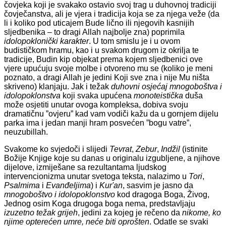
čovjeka koji je svakako ostavio svoj trag u duhovnoj tradiciji
čovječanstva, ali je vjera i tradicija koja se za njega veže (da
li i koliko pod uticajem Bude lično ili njegovih kasnijih
sljedbenika – to dragi Allah najbolje zna) poprimila
idolopoklonički karakter
. U tom smislu je i u ovom
budističkom hramu, kao i u svakom drugom iz okrilja te
tradicije, Budin kip objekat prema kojem sljedbenici ove
vjere upućuju svoje molbe i otvoreno mu se (koliko je meni
poznato, a dragi Allah je jedini Koji sve zna i nije Mu ništa
skriveno) klanjaju. Jak i težak
duhovni osjećaj
mnogoboštva i
idolopoklonstva
koji svaka upućena
monoteistička
duša
može osjetiti unutar ovoga kompleksa, dobiva svoju
dramatičnu ”ovjeru” kad vam vodiči kažu da u gornjem dijelu
parka ima i jedan manji hram posvećen ”bogu vatre”,
neuzubillah.
Svakome ko svjedoči i slijedi
Tevrat
,
Zebur
,
Indžil
(istinite
Božije Knjige koje su danas u originalu izgubljene, a njihove
dijelove, izmiješane sa rezultantama ljudskog
intervencionizma unutar svetoga teksta, nalazimo u
Tori
,
Psalmima
i
Evanđeljima
) i
Kur'an
, sasvim je jasno da
mnogoboštvo i idolopoklonstvo
kod dragoga Boga, Živog,
Jednog osim Koga drugoga boga nema, predstavljaju
izuzetno težak grijeh
, jedini za kojeg je rečeno da
nikome, ko
njime opterećen umre, neće biti oprošten
. Odatle se svaki