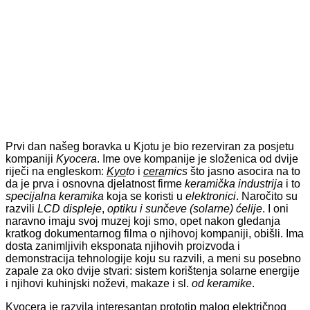
Prvi dan našeg boravka u Kjotu je bio rezerviran za posjetu
kompaniji
Kyocera
. Ime ove kompanije je složenica od dvije
riječi na engleskom:
Kyo
to
i
cera
mics
što jasno asocira na to
da je prva i osnovna djelatnost firme
keramička industrija
i to
specijalna keramika
koja se koristi u
elektronici
. Naročito su
razvili
LCD displeje
,
optiku i
sunčeve (solarne) ćelije
. I oni
naravno imaju svoj muzej koji smo, opet nakon gledanja
kratkog dokumentarnog filma o njihovoj kompaniji, obišli. Ima
dosta zanimljivih eksponata njihovih proizvoda i
demonstracija tehnologije koju su razvili, a meni su posebno
zapale za oko dvije stvari: sistem korištenja solarne energije
i njihovi kuhinjski noževi, makaze i sl.
od keramike
.
Kyocera je razvila interesantan prototip malog električnog