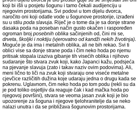
koji bi išli u posjetu šogunu i tamo čekali audijenciju u
njegovim prostorijama. Svi podovi u tom dijelu dvorca,
naročito oni koji odatle vode u šogunove prostorije, izrađeni
su u stilu
poda slavuja
. Riječ je o tome da je sa donje strane
dasaka poda na poseban način gusto okačen i raspoređen
ogroman broj
posebnih oblika
sačinjenih od, čini mi se,
drveta
,
školjki
i
noktiju
(vjerovatno od
kandži nekih životinja)
.
Moguće je da ima i metalnih oblika, ali ne bih rekao. Svi ti
oblici vise sa donje strane poda i čim neko hoda po njemu
pritisak stopala izaziva gibanje tih visećih oblika i njihovo
sudaranje što stvara zvuk koji, kako Japanci kažu, podsjeća
na pjevanje slavuja (zato i takav naziv ovim podovima). Ali,
meni lično to liči na zvuk koji stvaraju one viseće metalne
cjevčice različitih dužina koje udaraju jedna o drugu kada se
pokrenu. Uglavnom, čim neko hoda po tom podu (rekli su da
je pod toliko osjetljiv da reaguje čak i kad mačka hoda po
njegovoj površini), stvara se veoma jasan zvuk koji je bio
upozorenje za šoguna i njegove tjelohranitelje da se neko
nalazi unutra i da se približava šogunovim prostorijama.