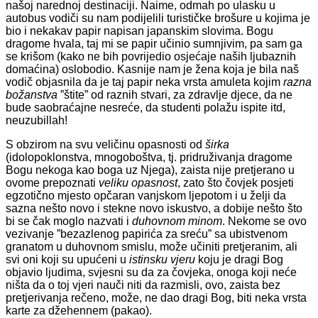
našoj narednoj destinaciji. Naime, odmah po ulasku u
autobus vodiči su nam podijelili turističke brošure u kojima je
bio i nekakav papir napisan japanskim slovima. Bogu
dragome hvala, taj mi se papir učinio sumnjivim, pa sam ga
se krišom (kako ne bih povrijedio osjećaje naših ljubaznih
domaćina) oslobodio. Kasnije nam je žena koja je bila naš
vodič objasnila da je taj papir neka vrsta amuleta kojim
razna
božanstva
”štite” od raznih stvari, za zdravlje djece, da ne
bude saobraćajne nesreće, da studenti polažu ispite itd,
neuzubillah!
S obzirom na svu veličinu opasnosti od
širka
(idolopoklonstva, mnogoboštva, tj. pridruživanja dragome
Bogu nekoga kao boga uz Njega), zaista nije pretjerano u
ovome prepoznati
veliku opasnost
, zato što čovjek posjeti
egzotično mjesto opčaran vanjskom ljepotom i u želji da
sazna nešto novo i stekne novo iskustvo, a dobije nešto što
bi se čak moglo nazvati i
duhovnom minom
. Nekome se ovo
vezivanje ”bezazlenog papirića za sreću” sa ubistvenom
granatom u duhovnom smislu, može učiniti pretjeranim, ali
svi oni koji su upućeni u
istinsku vjeru
koju je dragi Bog
objavio ljudima, svjesni su da za čovjeka, onoga koji neće
ništa da o toj vjeri nauči niti da razmisli, ovo, zaista bez
pretjerivanja rečeno, može, ne dao dragi Bog, biti neka vrsta
karte za džehennem (pakao).