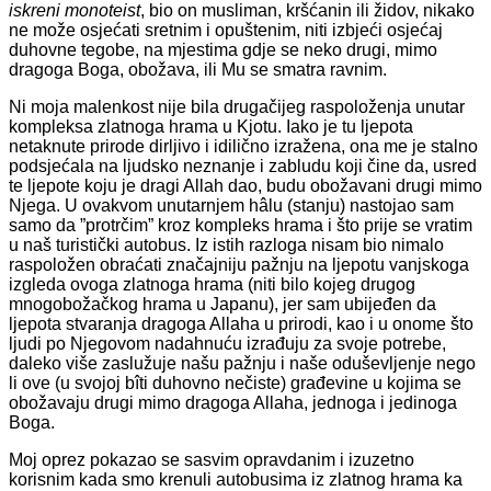
iskreni
monoteist
, bio on musliman, kršćanin ili židov, nikako
ne može osjećati sretnim i opuštenim, niti izbjeći osjećaj
duhovne tegobe, na mjestima gdje se neko drugi, mimo
dragoga Boga, obožava, ili Mu se smatra ravnim.
Ni moja malenkost nije bila drugačijeg raspoloženja unutar
kompleksa zlatnoga hrama u Kjotu. Iako je tu ljepota
netaknute prirode dirljivo i idilično izražena, ona me je stalno
podsjećala na ljudsko neznanje i zabludu koji čine da, usred
te ljepote koju je dragi Allah dao, budu obožavani drugi mimo
Njega. U ovakvom unutarnjem hâlu (stanju) nastojao sam
samo da ”protrčim” kroz kompleks hrama i što prije se vratim
u naš turistički autobus. Iz istih razloga nisam bio nimalo
raspoložen obraćati značajniju pažnju na ljepotu vanjskoga
izgleda ovoga zlatnoga hrama (niti bilo kojeg drugog
mnogobožačkog hrama u Japanu), jer sam ubijeđen da
ljepota stvaranja dragoga Allaha u prirodi, kao i u onome što
ljudi po Njegovom nadahnuću izrađuju za svoje potrebe,
daleko više zaslužuje našu pažnju i naše oduševljenje nego
li ove (u svojoj bîti duhovno nečiste) građevine u kojima se
obožavaju drugi mimo dragoga Allaha, jednoga i jedinoga
Boga.
Moj oprez pokazao se sasvim opravdanim i izuzetno
korisnim kada smo krenuli autobusima iz zlatnog hrama ka