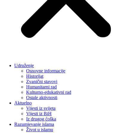
Udruženje
Osnovne informacije
Historijat
Zvanični stavovi
Humanitarni rad
Kulturno-edukativni rad
Ostale aktivnosti
Aktuelno
Vijesti iz svijeta
Vijesti iz BiH
Iz drugog ćoška
Razumjevanje islama
Život u islamu