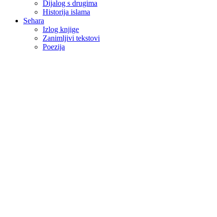
Dijalog s drugima
Historija islama
Sehara
Izlog knjige
Zanimljivi tekstovi
Poezija