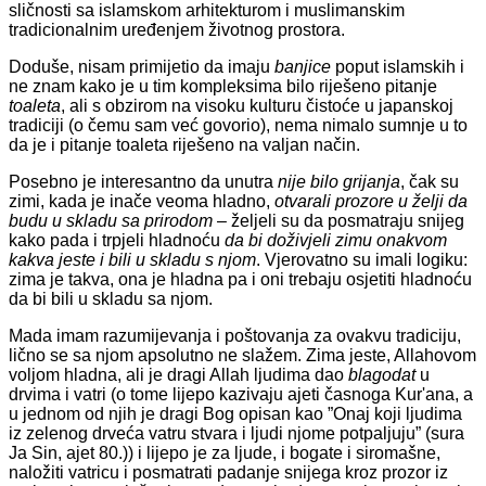
sličnosti sa islamskom arhitekturom i muslimanskim
tradicionalnim uređenjem životnog prostora.
Doduše, nisam primijetio da imaju
banjice
poput islamskih i
ne znam kako je u tim kompleksima bilo riješeno pitanje
toaleta
, ali s obzirom na visoku kulturu čistoće u japanskoj
tradiciji (o čemu sam već govorio), nema nimalo sumnje u to
da je i pitanje toaleta riješeno na valjan način.
Posebno je interesantno da unutra
nije bilo grijanja
, čak su
zimi, kada je inače veoma hladno,
otvarali prozore u želji da
budu u skladu sa prirodom
– željeli su da posmatraju snijeg
kako pada i trpjeli hladnoću
da bi doživjeli zimu onakvom
kakva jeste i bili u skladu s njom
. Vjerovatno su imali logiku:
zima je takva, ona je hladna pa i oni trebaju osjetiti hladnoću
da bi bili u skladu sa njom.
Mada imam razumijevanja i poštovanja za ovakvu tradiciju,
lično se sa njom apsolutno ne slažem. Zima jeste, Allahovom
voljom hladna, ali je dragi Allah ljudima dao
blagodat
u
drvima i vatri (o tome lijepo kazivaju ajeti časnoga Kur'ana, a
u jednom od njih je dragi Bog opisan kao ”Onaj koji ljudima
iz zelenog drveća vatru stvara i ljudi njome potpaljuju” (sura
Ja Sin, ajet 80.)) i lijepo je za ljude, i bogate i siromašne,
naložiti vatricu i posmatrati padanje snijega kroz prozor iz