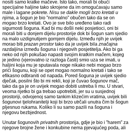
nositi samo kratke mačeve. Isto tako, morali bi obući
specijalne haljine tako skrojene da im omogućavaju samo
male i lagane pokrete.
Nisu se dakle mogli
brzo kretati
u
njima
, a šogun je bio ”normalno” obučen tako da se on
mogao
brzo kretati. Ovo je sve bilo uređeno tako radi
sigurnosti šoguna. Kad bi mu došli neki posjetioci, oni bi
morali biti u donjem dijelu prostorije dok bi šogun sam sjedio
na malo uzdignutijem gornjem dijelu. Između njih je uvijek
morao biti
prazan prostor
tako da je uvijek bila
značajna
razdaljina
između šoguna i njegovih posjetitelja. Ako bi ga
neko od njih pokušao napasti svojim
kratkim mačem
, kojeg
je jedino (vjerovatno iz razloga časti) smio uza se imati, u
haljini koja mu je sputavala noge nikako nebi mogao brzo
prići šogunu, koji se opet mogao normalno kretati i tako se
efikasno odbraniti od napada. Pored šoguna je uvijek sjedio
dječak, posilni što bi mi rekli, koji je čuvao šogunov mač,
tako da ga je on uvijek mogao dobiti ustreba li mu. U stvari,
veoma rijetko bi ga trebao upotrebiti, jer su u susjednoj
prostoriji, odvojenoj samo tankim klizećim vratima, uvijek bili
šogunovi tjelohranitelji koji bi brzo utrčali unutra čim bi šogun
pljesnuo rukama. Koliko li su samo pazili na šoguna i
njegovu bezbjednost.
Unutar šogunovih
privatnih
prostorija, gdje je bio i ”harem” za
njegove brojne žene i konkubine nema pjevajućeg poda, ali