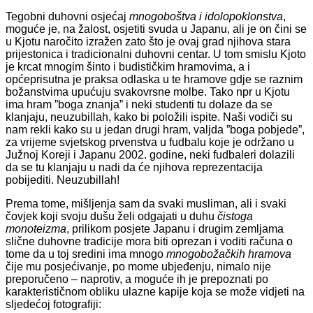
Tegobni duhovni osjećaj
mnogoboštva i idolopoklonstva
,
moguće je, na žalost, osjetiti svuda u Japanu, ali je on čini se
u Kjotu naročito izražen zato što je ovaj grad njihova stara
prijestonica i tradicionalni duhovni centar. U tom smislu Kjoto
je krcat mnogim šinto i budističkim hramovima, a i
općeprisutna je praksa odlaska u te hramove gdje se raznim
božanstvima upućuju svakovrsne molbe. Tako npr u Kjotu
ima hram ”boga znanja” i neki studenti tu dolaze da se
klanjaju, neuzubillah, kako bi položili ispite. Naši vodiči su
nam rekli kako su u jedan drugi hram, valjda ”boga pobjede”,
za vrijeme svjetskog prvenstva u fudbalu koje je održano u
Južnoj Koreji i Japanu 2002. godine, neki fudbaleri dolazili
da se tu klanjaju u nadi da će njihova reprezentacija
pobijediti. Neuzubillah!
Prema tome, mišljenja sam da svaki musliman, ali i svaki
čovjek koji svoju dušu želi odgajati u duhu
čistoga
monoteizma
, prilikom posjete Japanu i drugim zemljama
slične duhovne tradicije mora biti oprezan i voditi računa o
tome da u toj sredini ima mnogo
mnogobožačkih hramova
čije mu posjećivanje, po mome ubjeđenju, nimalo nije
preporučeno – naprotiv, a moguće ih je prepoznati po
karakterističnom obliku ulazne kapije koja se može vidjeti na
sljedećoj fotografiji: