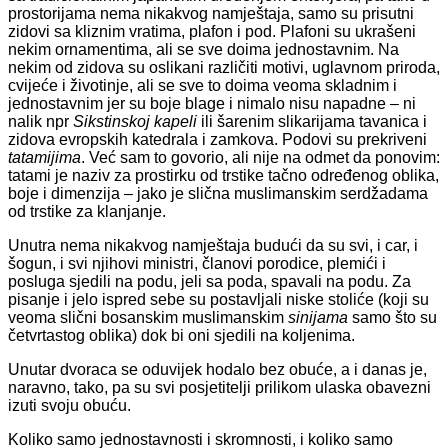
prostorijama nema nikakvog namještaja, samo su prisutni
zidovi sa kliznim vratima, plafon i pod. Plafoni su ukrašeni
nekim ornamentima, ali se sve doima jednostavnim. Na
nekim od zidova su oslikani različiti motivi, uglavnom priroda,
cvijeće i životinje, ali se sve to doima veoma skladnim i
jednostavnim jer su boje blage i nimalo nisu napadne – ni
nalik npr
Sikstinskoj kapeli
ili šarenim slikarijama tavanica i
zidova evropskih katedrala i zamkova. Podovi su prekriveni
tatamijima
. Već sam to govorio, ali nije na odmet da ponovim:
tatami je naziv za prostirku od trstike tačno određenog oblika,
boje i dimenzija – jako je slična muslimanskim serdžadama
od trstike za klanjanje.
Unutra nema nikakvog namještaja budući da su svi, i car, i
šogun, i svi njihovi ministri, članovi porodice, plemići i
posluga sjedili na podu, jeli sa poda, spavali na podu. Za
pisanje i jelo ispred sebe su postavljali niske stoliće (koji su
veoma slični bosanskim muslimanskim
sinijama
samo što su
četvrtastog oblika) dok bi oni sjedili na koljenima.
Unutar dvoraca se oduvijek hodalo bez obuće, a i danas je,
naravno, tako, pa su svi posjetitelji prilikom ulaska obavezni
izuti svoju obuću.
Koliko samo jednostavnosti i skromnosti, i koliko samo