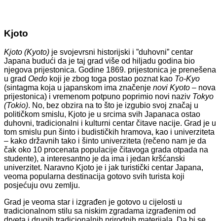
Kjoto
Kjoto (Kyoto)
je svojevrsni historijski i ”duhovni” centar
Japana budući da je taj grad više od hiljadu godina bio
njegova prijestonica. Godine 1869. prijestonica je prenešena
u grad
Oedo
koji je zbog toga postao poznat kao
To-Kyo
(sintagma koja u japanskom ima značenje
novi Kyoto
– nova
prijestonica) i vremenom potpuno poprimio novi naziv
Tokyo
(Tokio)
. No, bez obzira na to što je izgubio svoj značaj u
političkom smislu, Kjoto je u srcima svih Japanaca ostao
duhovni, tradicionalni i kulturni centar čitave nacije. Grad je u
tom smislu pun šinto i budističkih hramova, kao i univerziteta
– kako državnih tako i šinto univerziteta (rečeno nam je da
čak oko 10 procenata populacije čitavoga grada otpada na
studente), a interesantno je da ima i jedan kršćanski
univerzitet. Naravno Kjoto je i jak turistički centar Japana,
veoma popularna destinacija gotovo svih turista koji
posjećuju ovu zemlju.
Grad je veoma star i izgrađen je gotovo u cijelosti u
tradicionalnom stilu sa niskim zgradama izgrađenim od
drveta i drugih tradicionalnih prirodnih materijala. Da bi se