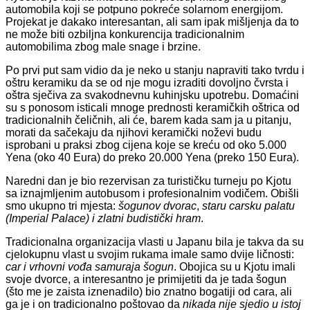
automobila koji se potpuno pokreće solarnom energijom.
Projekat je dakako interesantan, ali sam ipak mišljenja da to
ne može biti ozbiljna konkurencija tradicionalnim
automobilima zbog male snage i brzine.
Po prvi put sam vidio da je neko u stanju napraviti tako tvrdu i
oštru keramiku da se od nje mogu izraditi dovoljno čvrsta i
oštra sječiva za svakodnevnu kuhinjsku upotrebu. Domaćini
su s ponosom isticali mnoge prednosti keramičkih oštrica od
tradicionalnih čeličnih, ali će, barem kada sam ja u pitanju,
morati da sačekaju da njihovi keramički noževi budu
isprobani u praksi zbog cijena koje se kreću od oko 5.000
Yena (oko 40 Eura) do preko 20.000 Yena (preko 150 Eura).
Naredni dan je bio rezervisan za turističku turneju po Kjotu
sa iznajmljenim autobusom i profesionalnim vodičem. Obišli
smo ukupno tri mjesta:
šogunov dvorac
,
staru carsku palatu
(Imperial Palace) i zlatni budistički hram
.
Tradicionalna organizacija vlasti u Japanu bila je takva da su
cjelokupnu vlast u svojim rukama imale samo dvije ličnosti:
car i vrhovni vođa samuraja šogun
. Obojica su u Kjotu imali
svoje dvorce, a interesantno je primijetiti da je tada šogun
(što me je zaista iznenadilo) bio znatno bogatiji od cara, ali
ga je i on tradicionalno poštovao da
nikada nije sjedio
u istoj