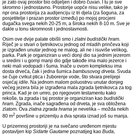
je zato ovaj prostor bio odijeljen i dobro čuvan. I tu je sve
skromno i jednostavno. Prostorije uopće nisu velike, tako je
npr ona prostorija za audijenciju iz tri djela (za šoguna, za
posjetitelje i prazan prostor između) po mojoj procjeni
dugačka svega nekih 20-25 m, a široka nekih 8-10 m. Sve je
dakle u tonu skromnosti i jednostavnosti.
Osim ove dvije palate obišli smo i
zlatni budistički hram
.
Riječ je u stvari o ljetnikovcu jednog od mladih prinčeva koji
je izgrađen unutar jednog ne malog, ali ne i isuviše velikog,
parka. Park je organiziran u veći donji dio sa jednim jezerom
u sredini i u gornji manji dio gdje takođe ima malo jezerce i
neki mali vodopadi i šuma. Inače u ovom kompleksu ima
dosta drveća, čak i jedna šumica
bambusovog drveta
. Svuda
se čuje cvrkut ptica i žuborenje vode, što stvara prelijepi
osjećaj
idile
. Na jednom malom poluostrvu unutar donjeg
većeg jezera bila je izgrađena mala zgrada ljetnikovca za tog
princa. Kad je on umro, po njegovom testamentu kako
rekoše, ta zgrada i taj prostor je organiziran kao
budistički
hram
. Zgrada, inače sagrađena od drveta, je sva obložena
zlatom. Ova
zlatna zgrada
hrama
je nevelika – možda nekih
2
80 m
površine u prizemlju a dva sprata iznad još su manja.
U prizemnoj prostoriji je na svečano uređenom mjestu
postavljen kip
Sidarte Gautame
poznatijeg kao
Buda
,