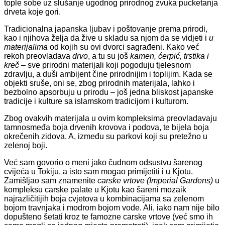
tople sobe uz slušanje ugodnog prirodnog zvuka pucketanja
drveta koje gori.
Tradicionalna japanska ljubav i poštovanje prema prirodi,
kao i njihova želja da žive u skladu sa njom da se vidjeti i
u
materijalima
od kojih su ovi dvorci sagrađeni. Kako već
rekoh preovladava
drvo
, a tu su još
kamen, ćerpić, trstika i
kreč
– sve prirodni materijali koji pogoduju tjelesnom
zdravlju, a duši ambijent čine prirodnijim i toplijim. Kada se
objekti sruše, oni se, zbog prirodnih materijala, lahko i
bezbolno apsorbuju u prirodu – još jedna bliskost japanske
tradicije i kulture sa islamskom tradicijom i kulturom.
Zbog ovakvih materijala u ovim kompleksima preovladavaju
tamnosmeđa boja drvenih krovova i podova, te bijela boja
okrečenih zidova. A, između su parkovi koji su pretežno u
zelenoj boji.
Već sam govorio o meni jako čudnom odsustvu šarenog
cvijeća u Tokiju, a isto sam mogao primijetiti i u Kjotu.
Zamišljao sam znamenite
carske vrtove (Imperial Gardens)
u
kompleksu carske palate u Kjotu kao šareni mozaik
najrazličitijih boja cvjetova u kombinacijama sa zelenom
bojom travnjaka i modrom bojom vode. Ali, iako nam nije bilo
dopušteno šetati kroz te famozne carske vrtove (već smo ih