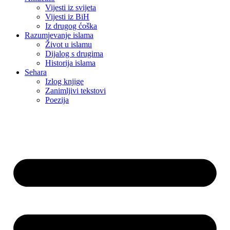
Vijesti iz svijeta
Vijesti iz BiH
Iz drugog ćoška
Razumjevanje islama
Život u islamu
Dijalog s drugima
Historija islama
Sehara
Izlog knjige
Zanimljivi tekstovi
Poezija