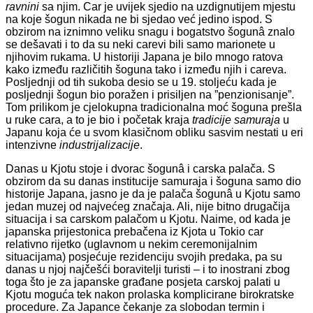
ravnini
sa njim. Car je uvijek sjedio na uzdignutijem mjestu
na koje šogun nikada ne bi sjedao već jedino ispod. S
obzirom na iznimno veliku snagu i bogatstvo šogunâ znalo
se dešavati i to da su neki carevi bili samo marionete u
njihovim rukama. U historiji Japana je bilo mnogo ratova
kako između različitih šoguna tako i između njih i careva.
Posljednji od tih sukoba desio se u 19. stoljeću kada je
posljednji šogun bio poražen i prisiljen na ”penzionisanje”.
Tom prilikom je cjelokupna tradicionalna moć šoguna prešla
u ruke cara, a to je bio i početak kraja
tradicije
samuraja
u
Japanu koja će u svom klasičnom obliku sasvim nestati u eri
intenzivne
industrijalizacije
.
Danas u Kjotu stoje i dvorac šogunâ i carska palača. S
obzirom da su danas institucije samuraja i šoguna samo dio
historije Japana, jasno je da je palača šogunâ u Kjotu samo
jedan muzej od najvećeg značaja. Ali, nije bitno drugačija
situacija i sa carskom palačom u Kjotu. Naime, od kada je
japanska prijestonica prebačena iz Kjota u Tokio car
relativno rijetko (uglavnom u nekim ceremonijalnim
situacijama) posjećuje rezidenciju svojih predaka, pa su
danas u njoj najčešći boravitelji turisti – i to inostrani zbog
toga što je za japanske građane posjeta carskoj palati u
Kjotu moguća tek nakon prolaska komplicirane birokratske
procedure. Za Japance čekanje za slobodan termin i