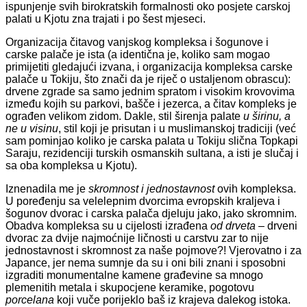
ispunjenje svih birokratskih formalnosti oko posjete carskoj
palati u Kjotu zna trajati i po šest mjeseci.
Organizacija čitavog vanjskog kompleksa i šogunove i
carske palače je ista (a identična je, koliko sam mogao
primijetiti gledajući izvana, i organizacija kompleksa carske
palače u Tokiju, što znači da je riječ o ustaljenom obrascu):
drvene zgrade sa samo jednim spratom i visokim krovovima
između kojih su parkovi, bašče i jezerca, a čitav kompleks je
ograđen velikom zidom. Dakle, stil širenja palate
u širinu, a
ne u visinu
, stil koji je prisutan i u muslimanskoj tradiciji (već
sam pominjao koliko je carska palata u Tokiju slična Topkapi
Saraju, rezidenciji turskih osmanskih sultana, a isti je slučaj i
sa oba kompleksa u Kjotu).
Iznenadila me je
skromnost i jednostavnost
ovih kompleksa.
U poređenju sa velelepnim dvorcima evropskih kraljeva i
šogunov dvorac i carska palača djeluju jako, jako skromnim.
Obadva kompleksa su u cijelosti izrađena
od drveta
– drveni
dvorac za dvije najmoćnije ličnosti u carstvu zar to nije
jednostavnost i skromnost za naše pojmove?! Vjerovatno i za
Japance, jer nema sumnje da su i oni bili znani i sposobni
izgraditi monumentalne kamene građevine sa mnogo
plemenitih metala i skupocjene keramike, pogotovu
porcelana
koji vuče porijeklo baš iz krajeva dalekog istoka.