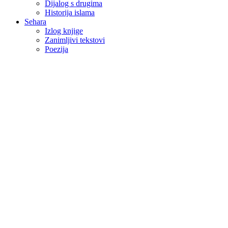
Dijalog s drugima
Historija islama
Sehara
Izlog knjige
Zanimljivi tekstovi
Poezija