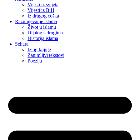
Vijesti iz svijeta
Vijesti iz BiH
Iz drugog ćoška
Razumjevanje islama
Život u islamu
Dijalog s drugima
Historija islama
Sehara
Izlog knjige
Zanimljivi tekstovi
Poezija