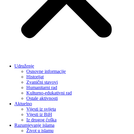
Udruženje
Osnovne informacije
Historijat
Zvanični stavovi
Humanitarni rad
Kulturno-edukativni rad
Ostale aktivnosti
Aktuelno
Vijesti iz svijeta
Vijesti iz BiH
Iz drugog ćoška
Razumjevanje islama
Život u islamu