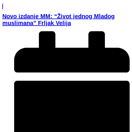
Novo izdanje MM: “Život jednog Mladog
muslimana” Frljak Velija