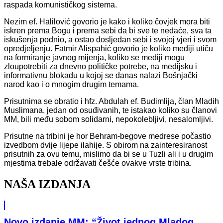
raspada komunističkog sistema.
Nezim ef. Halilović govorio je kako i koliko čovjek mora biti
iskren prema Bogu i prema sebi da bi sve te nedaće, sva ta
iskušenja podnio, a ostao dosljedan sebi i svojoj vjeri i svom
opredjeljenju. Fatmir Alispahić govorio je koliko mediji utiču
na formiranje javnog mijenja, koliko se mediji mogu
zloupotrebiti za dnevno političke potrebe, na medijsku i
informativnu blokadu u kojoj se danas nalazi Bošnjački
narod kao i o mnogim drugim temama.
Prisutnima se obratio i hfz. Abdulah ef. Budimlija, član Mladih
Muslimana, jedan od osuđivanih, te istakao koliko su članovi
MM, bili među sobom solidarni, nepokolebljivi, nesalomljivi.
Prisutne na tribini je hor Behram-begove medrese počastio
izvedbom dvije lijepe ilahije. S obirom na zainteresiranost
prisutnih za ovu temu, mislimo da bi se u Tuzli ali i u drugim
mjestima trebale održavati češće ovakve vrste tribina.
NAŠA IZDANJA
Novo izdanje MM: “Život jednog Mladog