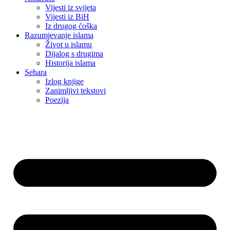
Vijesti iz svijeta
Vijesti iz BiH
Iz drugog ćoška
Razumjevanje islama
Život u islamu
Dijalog s drugima
Historija islama
Sehara
Izlog knjige
Zanimljivi tekstovi
Poezija