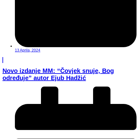
13 Aprila, 2024
Novo izdanje MM: “Čovjek snuje, Bog
određuje” autor Ejub Hadžić