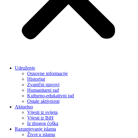
Udruženje
Osnovne informacije
Historijat
Zvanični stavovi
Humanitarni rad
Kulturno-edukativni rad
Ostale aktivnosti
Aktuelno
Vijesti iz svijeta
Vijesti iz BiH
Iz drugog ćoška
Razumjevanje islama
Život u islamu