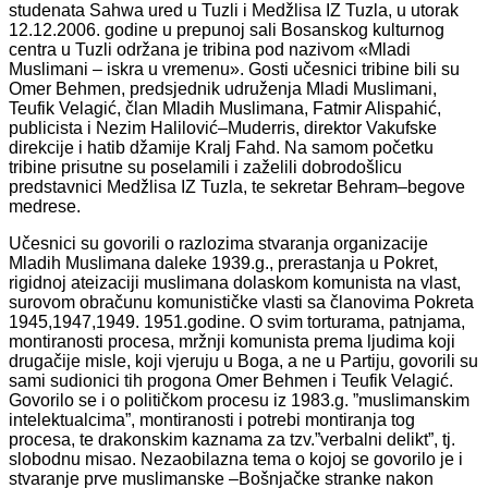
studenata Sahwa ured u Tuzli i Medžlisa IZ Tuzla, u utorak
12.12.2006. godine u prepunoj sali Bosanskog kulturnog
centra u Tuzli održana je tribina pod nazivom «Mladi
Muslimani – iskra u vremenu». Gosti učesnici tribine bili su
Omer Behmen, predsjednik udruženja Mladi Muslimani,
Teufik Velagić, član Mladih Muslimana, Fatmir Alispahić,
publicista i Nezim Halilović–Muderris, direktor Vakufske
direkcije i hatib džamije Kralj Fahd. Na samom početku
tribine prisutne su poselamili i zaželili dobrodošlicu
predstavnici Medžlisa IZ Tuzla, te sekretar Behram–begove
medrese.
Učesnici su govorili o razlozima stvaranja organizacije
Mladih Muslimana daleke 1939.g., prerastanja u Pokret,
rigidnoj ateizaciji muslimana dolaskom komunista na vlast,
surovom obračunu komunističke vlasti sa članovima Pokreta
1945,1947,1949. 1951.godine. O svim torturama, patnjama,
montiranosti procesa, mržnji komunista prema ljudima koji
drugačije misle, koji vjeruju u Boga, a ne u Partiju, govorili su
sami sudionici tih progona Omer Behmen i Teufik Velagić.
Govorilo se i o političkom procesu iz 1983.g. ”muslimanskim
intelektualcima”, montiranosti i potrebi montiranja tog
procesa, te drakonskim kaznama za tzv.”verbalni delikt”, tj.
slobodnu misao. Nezaobilazna tema o kojoj se govorilo je i
stvaranje prve muslimanske –Bošnjačke stranke nakon