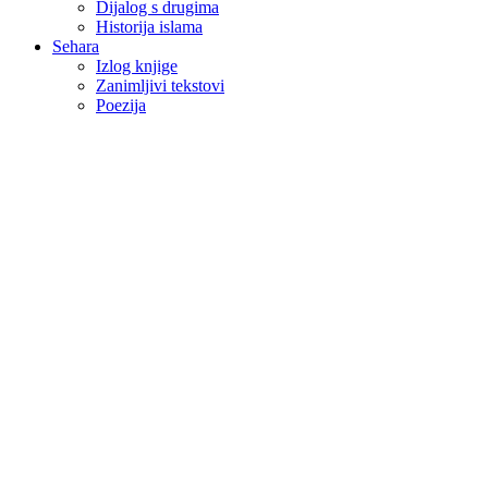
Dijalog s drugima
Historija islama
Sehara
Izlog knjige
Zanimljivi tekstovi
Poezija