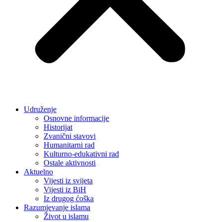
Udruženje
Osnovne informacije
Historijat
Zvanični stavovi
Humanitarni rad
Kulturno-edukativni rad
Ostale aktivnosti
Aktuelno
Vijesti iz svijeta
Vijesti iz BiH
Iz drugog ćoška
Razumjevanje islama
Život u islamu