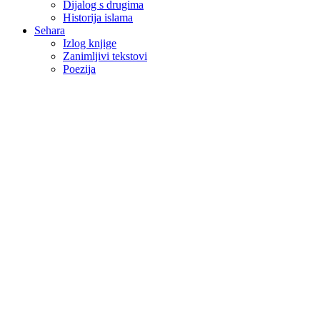
Dijalog s drugima
Historija islama
Sehara
Izlog knjige
Zanimljivi tekstovi
Poezija