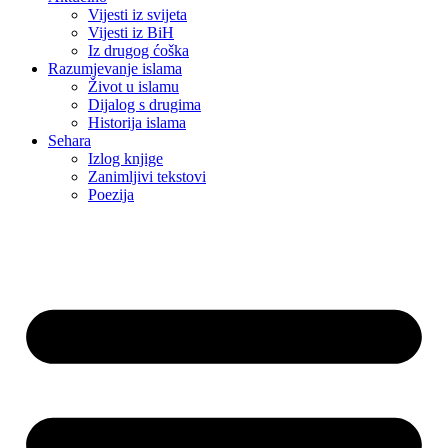
Vijesti iz svijeta
Vijesti iz BiH
Iz drugog ćoška
Razumjevanje islama
Život u islamu
Dijalog s drugima
Historija islama
Sehara
Izlog knjige
Zanimljivi tekstovi
Poezija