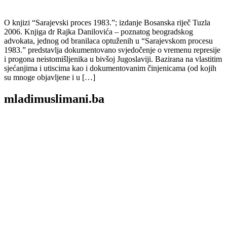
O knjizi “Sarajevski proces 1983.”; izdanje Bosanska riječ Tuzla
2006. Knjiga dr Rajka Danilovića – poznatog beogradskog
advokata, jednog od branilaca optuženih u “Sarajevskom procesu
1983.” predstavlja dokumentovano svjedočenje o vremenu represije
i progona neistomišljenika u bivšoj Jugoslaviji. Bazirana na vlastitim
sjećanjima i utiscima kao i dokumentovanim činjenicama (od kojih
su mnoge objavljene i u […]
mladimuslimani.ba