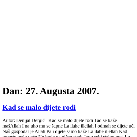
Dan:
27. Augusta 2007.
Kad se malo dijete rodi
Autor: Denijal Dergić Kad se malo dijete rodi Tad se kaže
mašAllah I na uho mu se šapne La ilahe illellah I odmah se dijete uči
Naš gospodar je Allah Pa i dijete samo kaže La ilahe illellah Kad
poraste malo veće Ne bude ga ničeg strah Jer u sebi stalno nosi La