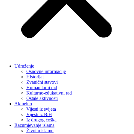
Udruženje
Osnovne informacije
Historijat
Zvanični stavovi
Humanitarni rad
Kulturno-edukativni rad
Ostale aktivnosti
Aktuelno
Vijesti iz svijeta
Vijesti iz BiH
Iz drugog ćoška
Razumjevanje islama
Život u islamu