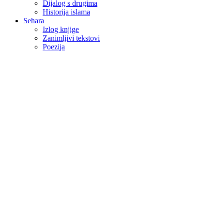
Dijalog s drugima
Historija islama
Sehara
Izlog knjige
Zanimljivi tekstovi
Poezija