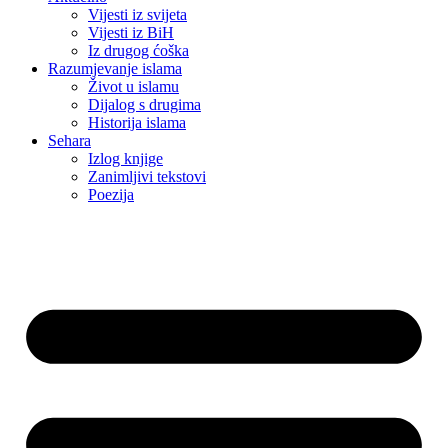
Vijesti iz svijeta
Vijesti iz BiH
Iz drugog ćoška
Razumjevanje islama
Život u islamu
Dijalog s drugima
Historija islama
Sehara
Izlog knjige
Zanimljivi tekstovi
Poezija