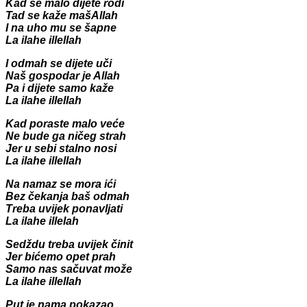
Kad se malo dijete rodi
Tad se kaže mašAllah
I na uho mu se šapne
La ilahe illellah
I odmah se dijete uči
Naš gospodar je
Allah
Pa
i dijete samo kaže
La ilahe illellah
Kad poraste malo veće
Ne bude ga ničeg strah
Jer u sebi stalno nosi
La ilahe illellah
Na namaz se mora ići
Bez čekanja baš odmah
Treba uvijek ponavljati
La ilahe illelah
Sedždu treba uvijek činit
Jer bićemo opet prah
Samo nas sačuvat može
La ilahe illellah
Put je nama pokazao