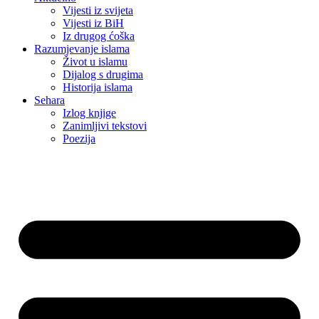
Vijesti iz svijeta
Vijesti iz BiH
Iz drugog ćoška
Razumjevanje islama
Život u islamu
Dijalog s drugima
Historija islama
Sehara
Izlog knjige
Zanimljivi tekstovi
Poezija