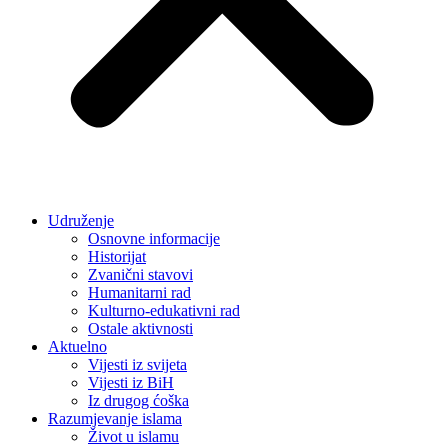
Udruženje
Osnovne informacije
Historijat
Zvanični stavovi
Humanitarni rad
Kulturno-edukativni rad
Ostale aktivnosti
Aktuelno
Vijesti iz svijeta
Vijesti iz BiH
Iz drugog ćoška
Razumjevanje islama
Život u islamu