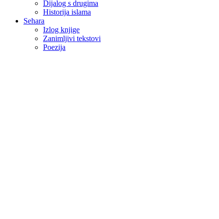
Dijalog s drugima
Historija islama
Sehara
Izlog knjige
Zanimljivi tekstovi
Poezija