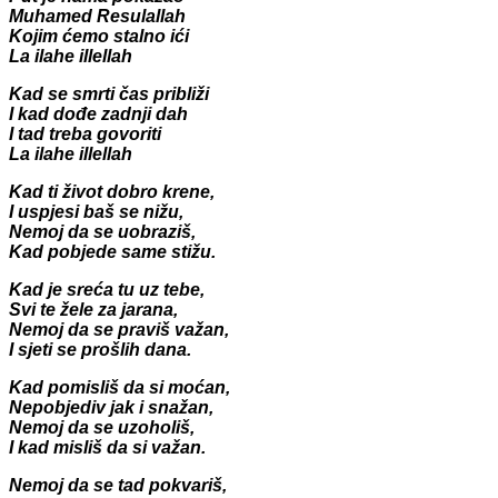
Muhamed Resulallah
Kojim ćemo stalno ići
La ilahe illellah
Kad se smrti čas približi
I kad dođe zadnji dah
I tad treba govoriti
La ilahe illellah
Kad ti život dobro krene,
I uspjesi baš se nižu,
Nemoj da se uobraziš,
Kad pobjede same stižu.
Kad je sreća tu uz tebe,
Svi te žele za jarana,
Nemoj da se praviš važan,
I sjeti se prošlih dana.
Kad pomisliš da si moćan,
Nepobjediv jak i snažan,
Nemoj da se uzoholiš,
I kad misliš da si važan.
Nemoj da se tad pokvariš,