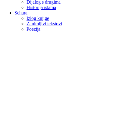
Dijalog s drugima
Historija islama
Sehara
Izlog knjige
Zanimljivi tekstovi
Poezija