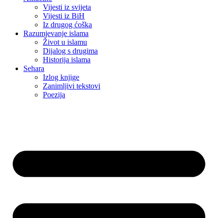
Vijesti iz svijeta
Vijesti iz BiH
Iz drugog ćoška
Razumjevanje islama
Život u islamu
Dijalog s drugima
Historija islama
Sehara
Izlog knjige
Zanimljivi tekstovi
Poezija