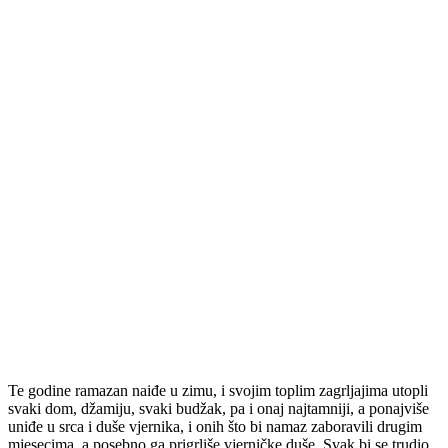
Te godine ramazan naiđe u zimu, i svojim toplim zagrljajima utopli
svaki dom, džamiju, svaki budžak, pa i onaj najtamniji, a ponajviše
uniđe u srca i duše vjernika, i onih što bi namaz zaboravili drugim
mjesecima, a posebno ga prigrliše vjerničke duše. Svak bi se trudio,