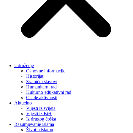
Udruženje
Osnovne informacije
Historijat
Zvanični stavovi
Humanitarni rad
Kulturno-edukativni rad
Ostale aktivnosti
Aktuelno
Vijesti iz svijeta
Vijesti iz BiH
Iz drugog ćoška
Razumjevanje islama
Život u islamu