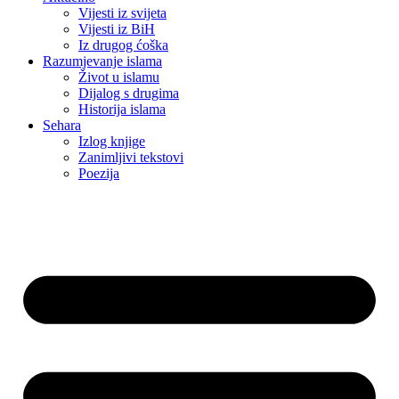
Vijesti iz svijeta
Vijesti iz BiH
Iz drugog ćoška
Razumjevanje islama
Život u islamu
Dijalog s drugima
Historija islama
Sehara
Izlog knjige
Zanimljivi tekstovi
Poezija