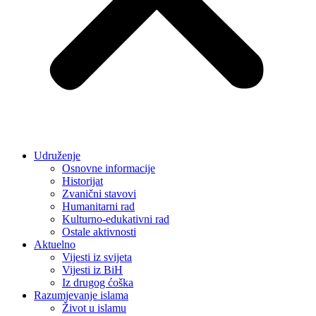
Udruženje
Osnovne informacije
Historijat
Zvanični stavovi
Humanitarni rad
Kulturno-edukativni rad
Ostale aktivnosti
Aktuelno
Vijesti iz svijeta
Vijesti iz BiH
Iz drugog ćoška
Razumjevanje islama
Život u islamu