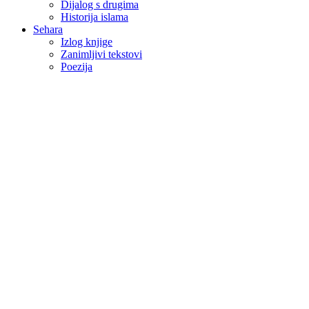
Dijalog s drugima
Historija islama
Sehara
Izlog knjige
Zanimljivi tekstovi
Poezija