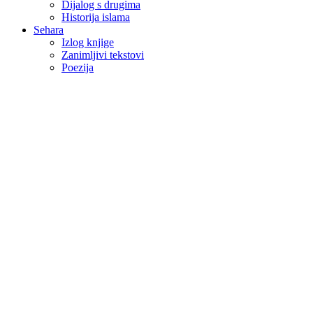
Dijalog s drugima
Historija islama
Sehara
Izlog knjige
Zanimljivi tekstovi
Poezija