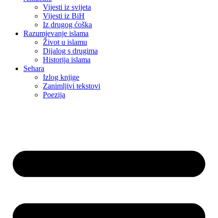
Vijesti iz svijeta
Vijesti iz BiH
Iz drugog ćoška
Razumjevanje islama
Život u islamu
Dijalog s drugima
Historija islama
Sehara
Izlog knjige
Zanimljivi tekstovi
Poezija