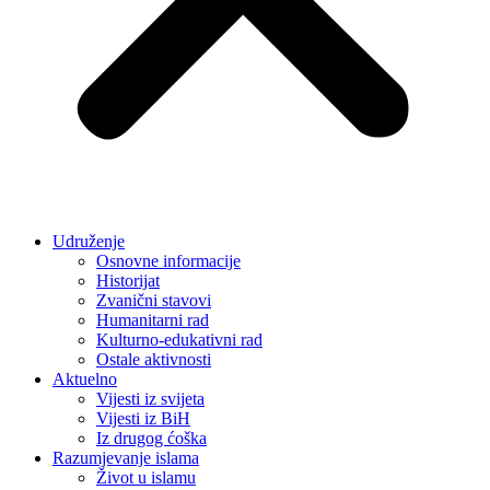
Udruženje
Osnovne informacije
Historijat
Zvanični stavovi
Humanitarni rad
Kulturno-edukativni rad
Ostale aktivnosti
Aktuelno
Vijesti iz svijeta
Vijesti iz BiH
Iz drugog ćoška
Razumjevanje islama
Život u islamu