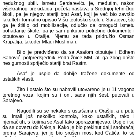
nedužnog ubili. Ismetu Serdareviću je, međutim, nakon
višekratnog prekidanja, počela nastava u Srednjoj tehničkoj
školi, pa je njegov stariji brat Asaf, koji je već bio završio
fakultet i formalno upisao Višu teološku školu u Sarajevu, što
ga je štitilo od mobilizacije, odlučio da omogući Ismetu
pohađanje škole, pa je sam prikupio potrebne dokumente i
otputovao u Orašje. Njemu se tada pridružio Osman
Krupalija, također Mladi Musliman.
Bilo je predviđeno da sa Asafom otputuje i Edhem
Šahović, potpredsjednik Podružnice MM, ali ga zbog opšte
nesigurnosti spriječio stariji brat Rasim.
Asaf je uspio da dobije tražene dokumente od
ustaških vlasti.
Žito i ostalo što su nabavili utovareno je u 11 vagona
teretnog voza, kojim su i oni, sada njih šest, putovali u
Sarajevo.
Nagodili su se nekako s ustašama u Orašju, a u putu
su imali još nekoliko kontrola, kako ustaških, tako i
njemačkih, s kojima se Asaf lako sporazumijevao. Uspjeli su
da se dovezu do Kaknja. Kako je bio prekinut dalji saobraćaj
prema Sarajevu, jer je bio srušen most kod Ćatića, to se