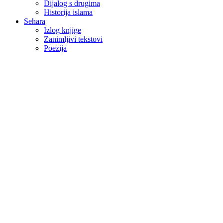
Dijalog s drugima
Historija islama
Sehara
Izlog knjige
Zanimljivi tekstovi
Poezija