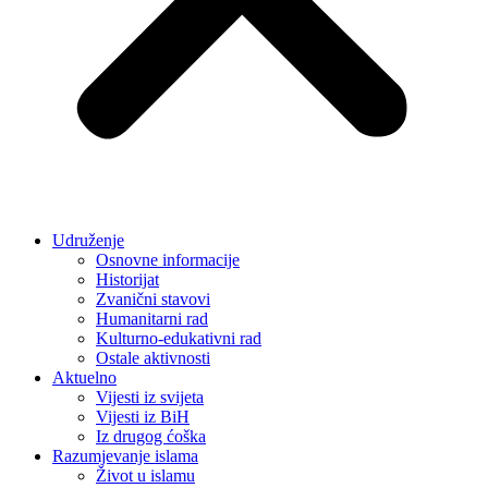
Udruženje
Osnovne informacije
Historijat
Zvanični stavovi
Humanitarni rad
Kulturno-edukativni rad
Ostale aktivnosti
Aktuelno
Vijesti iz svijeta
Vijesti iz BiH
Iz drugog ćoška
Razumjevanje islama
Život u islamu