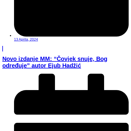
13 Aprila, 2024
Novo izdanje MM: “Čovjek snuje, Bog
određuje” autor Ejub Hadžić