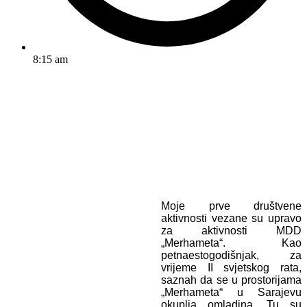
8:15 am
Moje prve društvene
aktivnosti vezane su upravo
za aktivnosti MDD
„Merhameta“. Kao
petnaestogodišnjak, za
vrijeme II svjetskog rata,
saznah da se u prostorijama
„Merhameta“ u Sarajevu
okuplja omladina. Tu su