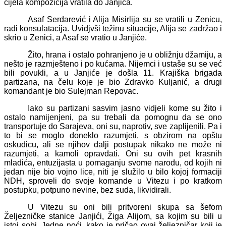
cijela kompozicija vratila do Janjića.
Asaf Serdarević i Alija Misirlija su se vratili u Zenicu,
radi konsulatacija. Uvidjvši težinu situacije, Alija se zadržao i
skrio u Zenici, a Asaf se vratio u Janjiće.
Žito, hrana i ostalo pohranjeno je u obližnju džamiju, a
nešto je razmješteno i po kućama. Nijemci i ustaše su se već
bili povukli, a u Janjiće je došla 11. Krajiška brigada
partizana, na čelu koje je bio Zdravko Kuljanić, a drugi
komandant je bio Sulejman Repovac.
Iako su partizani sasvim jasno vidjeli kome su žito i
ostalo namijenjeni, pa su trebali da pomognu da se ono
transportuje do Sarajeva, oni su, naprotiv, sve zaplijenili. Pa i
to bi se moglo doneklo razumjeti, s obzirom na opštu
oskudicu, ali se njihov dalji postupak nikako ne može ni
razumjeti, a kamoli opravdati. Oni su ovih pet krasnih
mladića, entuzijasta u pomaganju svome narodu, od kojih ni
jedan nije bio vojno lice, niti je služilo u bilo kojoj formaciji
NDH, sproveli do svoje komande u Vitezu i po kratkom
postupku, potpuno nevine, bez suda, likvidirali.
U Vitezu su oni bili pritvoreni skupa sa šefom
Željezničke stanice Janjići, Žiga Alijom, sa kojim su bili u
istoj sobi. Jedne noći, kako je pričao ovaj željezničar koji je