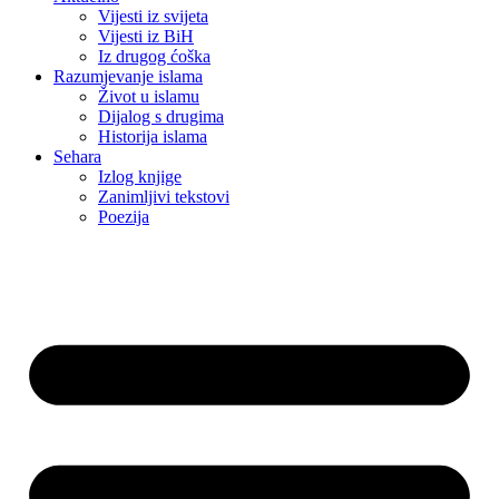
Vijesti iz svijeta
Vijesti iz BiH
Iz drugog ćoška
Razumjevanje islama
Život u islamu
Dijalog s drugima
Historija islama
Sehara
Izlog knjige
Zanimljivi tekstovi
Poezija