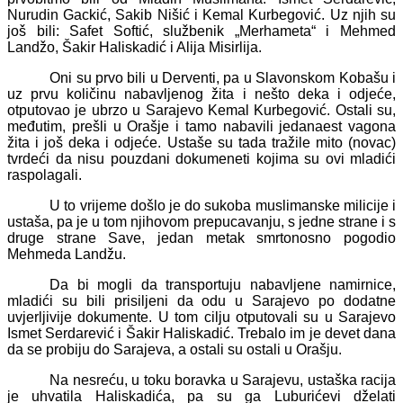
Nurudin Gackić, Sakib Nišić i Kemal Kurbegović. Uz njih su
još bili: Safet Softić, službenik „Merhameta“ i Mehmed
Landžo, Šakir Haliskadić i Alija Misirlija.
Oni su prvo bili u Derventi, pa u Slavonskom Kobašu i
uz prvu količinu nabavljenog žita i nešto deka i odjeće,
otputovao je ubrzo u Sarajevo Kemal Kurbegović. Ostali su,
međutim, prešli u Orašje i tamo nabavili jedanaest vagona
žita i još deka i odjeće. Ustaše su tada tražile mito (novac)
tvrdeći da nisu pouzdani dokumeneti kojima su ovi mladići
raspolagali.
U to vrijeme došlo je do sukoba muslimanske milicije i
ustaša, pa je u tom njihovom prepucavanju, s jedne strane i s
druge strane Save, jedan metak smrtonosno pogodio
Mehmeda Landžu.
Da bi mogli da transportuju nabavljene namirnice,
mladići su bili prisiljeni da odu u Sarajevo po dodatne
uvjerljivije dokumente. U tom cilju otputovali su u Sarajevo
Ismet Serdarević i Šakir Haliskadić. Trebalo im je devet dana
da se probiju do Sarajeva, a ostali su ostali u Orašju.
Na nesreću, u toku boravka u Sarajevu, ustaška racija
je uhvatila Haliskadića, pa su ga Luburićevi dželati