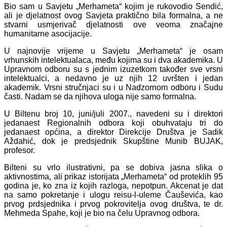
Bio sam u Savjetu „Merhameta“ kojim je rukovodio Sendić,
ali je djelatnost ovog Savjeta praktično bila formalna, a ne
stvarni usmjerivač djelatnosti ove veoma značajne
humanitarne asocijacije.
U najnovije vrijeme u Savjetu „Merhameta“ je osam
vrhunskih intelektualaca, među kojima su i dva akademika. U
Upravnom odboru su s jednim izuzetkom također sve vrsni
intelektualci, a nedavno je uz njih 12 uvršten i jedan
akademik. Vrsni stručnjaci su i u Nadzornom odboru i Sudu
časti. Nadam se da njihova uloga nije samo formalna.
U Biltenu broj 10, juni/juli 2007., navedeni su i direktori
jedanaest Regionalnih odbora koji obuhvataju tri do
jedanaest općina, a direktor Direkcije Društva je Sadik
Aždahić, dok je predsjednik Skupštine Munib BUJAK,
profesor.
Bilteni su vrlo ilustrativni, pa se dobiva jasna slika o
aktivnostima, ali prikaz istorijata „Merhameta“ od proteklih 95
godina je, ko zna iz kojih razloga, nepotpun. Akcenat je dat
na samo pokretanje i ulogu reisu-l-uleme Čauševića, kao
prvog prdsjednika i prvog pokrovitelja ovog društva, te dr.
Mehmeda Spahe, koji je bio na čelu Upravnog odbora.