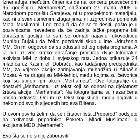
Iznenađuje, međutim, činjenica da na koncertu posvećenom
95. godišnjici „Merhameta“, održanom 27. marta 2008. u
Narodnom pozorištu Sarajeva, ni u prospektnom materijalu,
kao ni u svim usmenim izlaganjima, ni uzgred nisu pomenuti
Mladi Muslimani. I ne znajući da će se to desiti, pošto je u
pozivnicama navedeno da će zadnja tačka programa biti
obraćanje gostiju, to sam se odmah najavio rukovodiocu
Munibu Bujaku da želim pozdraviti skup u ime Udruženja
MM. On mi odgovori da su odustali od tog dijela programa. A
ja bih uz vrlo kratko obraćanje proicirao dvije fotografije
aktivista MM iz doba II svjetskog rata. Jedna prikazuje 24
mladića uz Kasim ef. Dobraču, kao tadašnjeg predsjednika
MM, za vrijeme akcije zbrinjavanja muhadžira u Alipašin
Mostu. A na drugoj su MM-šehidi, među kojima su četvorica
koji su ubijeni pri akciji „Merhameta“. Ove fotografije ću
dostaviti „Merhametu“ uz tekst koji se odnosi na djelatnost
žrtava akcije „Merhameta“: Na fotografijama su nazančena
imena aktivista. Oni ih uz tekst koji slijedi mogu objaviti u
nekom od svojih sljedećih brojeva Biltena.
U ovom osvrtu želim da se i čitaoci lista „Preporod“ podsjete
na aktivnosti pripadnika Pokreta „Mladi Muslimani“ u
akcijama MDD „Merhamet“:
Evo šta se ne smije zaboraviti: