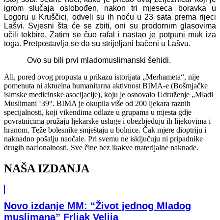
igrom slučaja oslobođen, nakon tri mjeseca boravka u
Logoru u Kruščici, odveli su ih noću u 23 sata prema rijeci
Lašvi. Svjesni šta će se zbiti, oni su prodornim glasovima
učili tekbire. Zatim se čuo rafal i nastao je potpuni muk iza
toga. Pretpostavlja se da su strijeljani bačeni u Lašvu.
Ovo su bili prvi mladomuslimanski šehidi.
Ali, pored ovog propusta u prikazu istorijata „Merhameta“, nije
pomenuta ni aktuelna humanitarna aktivnost BIMA-e (Bošmjačke
islmske medicinske asocijacije), koju je osnovalo Udruženje „Mladi
Muslimani ‘39“. BIMA je okupila više od 200 ljekara raznih
specijalnosti, koji vikendima odlaze u grupama u mjesta gdje
povratnicima pružaju ljekarske usluge i obezbjeđuju ih lijekovima i
hranom. Teže bolesnike smještaju u bolnice. Čak mjere dioptriju i
naknadno pošalju naočale. Pri svemu ne isključuju ni pripadnike
drugih nacionalnosti. Sve čine bez ikakve materijalne naknade.
NAŠA IZDANJA
Novo izdanje MM: “Život jednog Mladog
muslimana” Frljak Velija