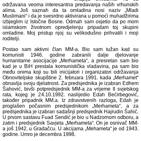
održavana veoma interesantna predavanja naših vrhunskih
alima. Još saznah da ta omladina nosi naziv „Mladi
Muslimani“ i da je svesrdno aktivirana u pomoći muhadžirima
izbjeglim iz Istočne Bosne. Odmah sam osjetio da po mom
islamskom životnom opredjelenju pripadam toj skupini
omladine. Moj pristup njoj su velikodušno prihvatili i moji
roditelji.
Postao sam aktivni član MM-a. Bio sam tužan kad su
komunisti 1946. godine zabranili dalje djelovanje
humanitarne asocijacije „Merhameta“, a presretan sam bio
kad je u BiH prestala komunistička vladavina, pa sam bio
među onima koji su bili inicijatori i organizatori održavanja
Obnoviteljske skupštine 2. februara 1991. kada „Merhamet“
obnavlja svoju djelatnost. Za predsjednika je izabran Edhem
Šahović, bivši potpredsjednik MM-a za vrijeme II svjetskog
rata, kojeg je 24.10.1992. naslijedio Edah Bećirbegović,
također pripadnik MM.a. Iz zdravstvenih razloga, Edah je
proglašen počasnim predsjednikom „Merhameta“, a za
predsjednika je izabran sadašnji predsjednik Hajrudin Šahić.
U prvom sastavu Fuad Sendić je bio u Nadzornom odboru, a
zatim i predsjednik Savjeta „Merhameta“. On je osnivač MM-
a još 1942. u Gradačcu. U akcijama „Mehameta“ je od 1943.
godine. Umro je
decembra 1998.