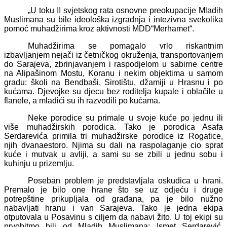
„U toku II svjetskog rata osnovne preokupacije Mladih
Muslimana su bile ideološka izgradnja i intezivna svekolika
pomoć muhadžirima kroz aktivnosti MDD“Merhamet“.
Muhadžirima se pomagalo vrlo riskantnim
izbavljanjem nejači iz četničkog okruženja, transportovanjem
do Sarajeva, zbrinjavanjem i raspodjelom u sabirne centre
na Alipašinom Mostu, Koranu i nekim objektima u samom
gradu: školi na Bendbaši, Sirotištu, džamiji u Hrasnu i po
kućama. Djevojke su djecu bez roditelja kupale i oblačile u
flanele, a mladići su ih razvodili po kućama.
Neke porodice su primale u svoje kuće po jednu ili
više muhadžirskih porodica. Tako je porodica Asafa
Serdarevića primila tri muhadžirske porodice iz Rogatice,
njih dvanaestoro. Njima su dali na raspolaganje cio sprat
kuće i mutvak u avliji, a sami su se zbili u jednu sobu i
kuhinju u prizemlju.
Poseban problem je predstavljala oskudica u hrani.
Premalo je bilo one hrane što se uz odjeću i druge
potrepštine prikupljala od građana, pa je bilo nužno
nabavljati hranu i van Sarajeva. Tako je jedna ekipa
otputovala u Posavinu s ciljem da nabavi žito. U toj ekipi su
prvobitmo bili od Mladih Muslimana: Ismet Serdarević,