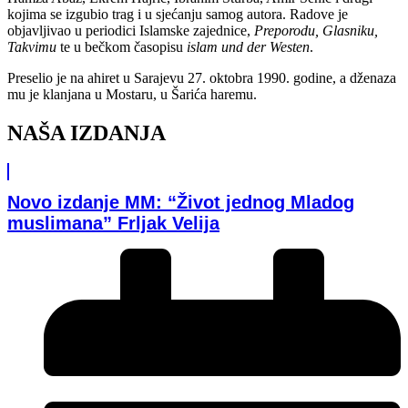
kojima se izgubio trag i u sjećanju samog autora. Radove je
objavljivao u periodici Islamske zajednice,
Preporodu, Glasniku,
Takvimu
te u bečkom časopisu
islam und der Westen
.
Preselio je na ahiret u Sarajevu 27. oktobra 1990. godine, a dženaza
mu je klanjana u Mostaru, u Šarića haremu.
NAŠA IZDANJA
Novo izdanje MM: “Život jednog Mladog
muslimana” Frljak Velija