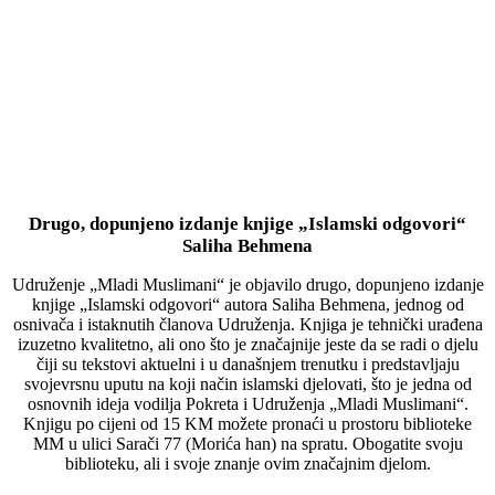
Drugo, dopunjeno izdanje knjige „Islamski odgovori“
Saliha Behmena
Udruženje „Mladi Muslimani“ je objavilo drugo, dopunjeno izdanje
knjige „Islamski odgovori“ autora Saliha Behmena, jednog od
osnivača i istaknutih članova Udruženja. Knjiga je tehnički urađena
izuzetno kvalitetno, ali ono što je značajnije jeste da se radi o djelu
čiji su tekstovi aktuelni i u današnjem trenutku i predstavljaju
svojevrsnu uputu na koji način islamski djelovati, što je jedna od
osnovnih ideja vodilja Pokreta i Udruženja „Mladi Muslimani“.
Knjigu po cijeni od 15 KM možete pronaći u prostoru biblioteke
MM u ulici Sarači 77 (Morića han) na spratu. Obogatite svoju
biblioteku, ali i svoje znanje ovim značajnim djelom.