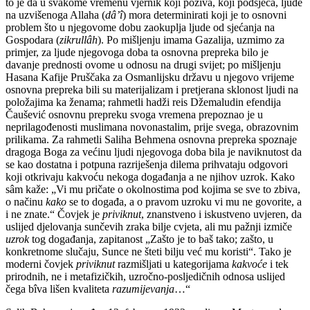
to je da u svakome vremenu vjernik koji poziva, koji podsjeća, ljude
na uzvišenoga Allaha (
dâ’î
) mora determinirati koji je to osnovni
problem što u njegovome dobu zaokuplja ljude od sjećanja na
Gospodara (
zikrullâh
). Po mišljenju imama Gazalija, uzmimo za
primjer, za ljude njegovoga doba ta osnovna prepreka bilo je
davanje prednosti ovome u odnosu na drugi svijet; po mišljenju
Hasana Kafije Pruščaka za Osmanlijsku državu u njegovo vrijeme
osnovna prepreka bili su materijalizam i pretjerana sklonost ljudi na
položajima ka ženama; rahmetli hadži reis Džemaludin efendija
Čaušević osnovnu prepreku svoga vremena prepoznao je u
neprilagođenosti muslimana novonastalim, prije svega, obrazovnim
prilikama. Za rahmetli Saliha Behmena osnovna prepreka spoznaje
dragoga Boga za većinu ljudi njegovoga doba bila je naviknutost da
se kao dostatna i potpuna razriješenja dilema prihvataju odgovori
koji otkrivaju kakvoću nekoga događanja a ne njihov uzrok. Kako
sâm kaže: „Vi mu pričate o okolnostima pod kojima se sve to zbiva,
o načinu
kako
se to događa, a o pravom uzroku vi mu ne govorite, a
i ne znate.“ Čovjek je
priviknut
, znanstveno i iskustveno uvjeren, da
uslijed djelovanja sunčevih zraka bilje cvjeta, ali mu pažnji izmiče
uzrok
tog događanja, zapitanost „Zašto je to baš tako; zašto, u
konkretnome slučaju, Sunce ne šteti bilju već mu koristi“. Tako je
moderni čovjek
priviknut
razmišljati u kategorijama
kakvoće
i tek
prirodnih, ne i metafizičkih, uzročno-posljedičnih odnosa uslijed
čega bîva lišen kvaliteta
razumijevanja
…“