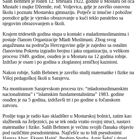
Salih Behmen je rođen 12. februara 1922. godine u Mostaru od oca
Mustafe i majke Džemile, rođ. Voljevica, gdje je završio osnovnu
školu i poznatu Mostarsku gimnaziju. Potječe iz imućne i pobožne
porodice gdje je vjersko obrazovanje u kući teklo paralelno sa
njegovim obrazovanjem u školi.
Krajem tridesetih godina stupa u kontakt s maladomuslimanima i
postaje članom Organizacije Mladi Muslimani. Zbog svog
angažmana na području Hercegovine gdje je zajedno sa ostalim
članovima Pokreta izgradio brojnu i jaku organizaciju, u velikom
procesu 1949. godine, osuđen je u Mostaru na 12 godina robije.
Izdržao je osam i po godina u zloglasnoj zeničkoj kaznioni.
Nakon robije, Salih Behmen je završio studij matematike i fizike na
Višoj pedagoškoj školi u Sarajevu.
Na montiranom Sarajevskom procesu tzv. “mladomuslimanskim
nacionalistima” i “islamskim fundamentalistima” 1983. godine
osuđen je na 5 godina, izdržavši tri i po godine u fočanskom
zatvoru.
Poslije toga je radio kao skladišter u Mostarskoj bolnici, zatim kao
službenik na željeznici, pa se tek onda vratio svojoj struci, nastavi
matematike i fizike. Salih Behmen je većinu svojih članaka objavio
pod različitim pseudonimima. Najčešće su to bili pseudonimi:
Hamza Abaz, Ekrem Hajrić, Ibrahim Sturba, Amir Šehić i drugi