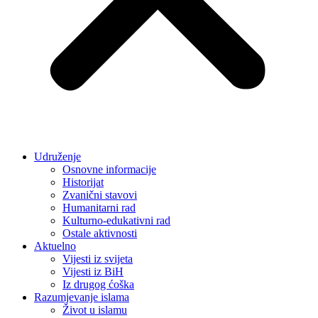
Udruženje
Osnovne informacije
Historijat
Zvanični stavovi
Humanitarni rad
Kulturno-edukativni rad
Ostale aktivnosti
Aktuelno
Vijesti iz svijeta
Vijesti iz BiH
Iz drugog ćoška
Razumjevanje islama
Život u islamu