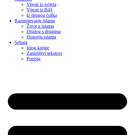
Vijesti iz svijeta
Vijesti iz BiH
Iz drugog ćoška
Razumjevanje islama
Život u islamu
Dijalog s drugima
Historija islama
Sehara
Izlog knjige
Zanimljivi tekstovi
Poezija