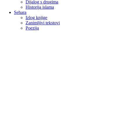
Dijalog s drugima
Historija islama
Sehara
Izlog knjige
Zanimljivi tekstovi
Poezija