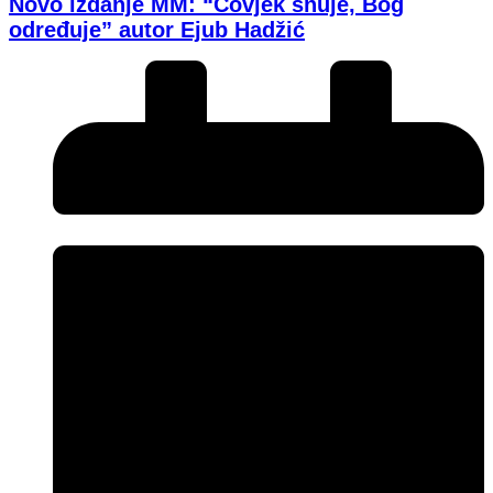
Novo izdanje MM: “Čovjek snuje, Bog
određuje” autor Ejub Hadžić