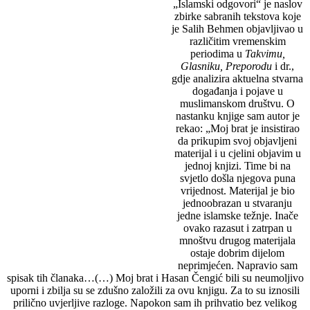
„Islamski odgovori“
je naslov
zbirke sabranih tekstova koje
je Salih Behmen objavljivao u
različitim vremenskim
periodima u
Takvimu,
Glasniku, Preporodu
i dr.,
gdje analizira aktuelna stvarna
događanja i pojave u
muslimanskom društvu. O
nastanku knjige sam autor je
rekao: „Moj brat je insistirao
da prikupim svoj objavljeni
materijal i u cjelini objavim u
jednoj knjizi. Time bi na
svjetlo došla njegova puna
vrijednost. Materijal je bio
jednoobrazan u stvaranju
jedne islamske težnje. Inače
ovako razasut i zatrpan u
mnoštvu drugog materijala
ostaje dobrim dijelom
neprimjećen. Napravio sam
spisak tih članaka…(…) Moj brat i Hasan Čengić bili su neumoljivo
uporni i zbilja su se zdušno založili za ovu knjigu. Za to su iznosili
prilično uvjerljive razloge. Napokon sam ih prihvatio bez velikog