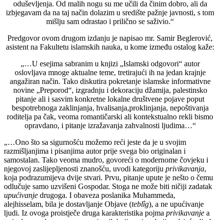
oduševljenja. Od malih nogu su me učili da činim dobro, ali da
izbjegavam da na taj način dolazim u središte pažnje javnosti, s tom
mišlju sam odrastao i prilično se saživio.“
Predgovor ovom drugom izdanju je napisao mr. Samir Beglerović,
asistent na Fakultetu islamskih nauka, u kome između ostalog kaže:
„…U esejima sabranim u knjizi „Islamski odgovori“ autor
oslovljava mnoge aktualne teme, tretirajući ih na jedan krajnje
angažiran način. Tako diskutira pokretanje islamske informativne
novine „Preporod“, izgradnju i dekoraciju džamija, palestinsko
pitanje ali i sasvim konkretne lokalne društvene pojave poput
bespotrebnoga zaklinjanja, hvalisanja,proklinjanja, nepoštivanja
roditelja pa čak, veoma romantičarski ali kontekstualno rekli bismo
opravdano, i pitanje izražavanja zahvalnosti ljudima…“
„…Ono što sa sigurnošću možemo reći jeste da je u svojim
razmišljanjima i pisanjima autor prije svega bio originalan i
samostalan. Tako veoma mudro, govoreći o modernome čovjeku i
njegovoj zaslijepljenosti znanošću, uvodi kategoriju
privikavanja
,
koja podrazumijeva dvije stvari. Prvu, pitanje upute je nešto o čemu
odlučuje samo uzvišeni Gospodar. Stoga ne može biti ničiji zadatak
upućivanje
drugoga. I obaveza poslanika Muhammeda,
alejhisselam, bila je dostavljanje Objave (
teblîg
), a ne upućivanje
ljudi. Iz ovoga proistječe druga karakteristika pojma
privikavanje
a