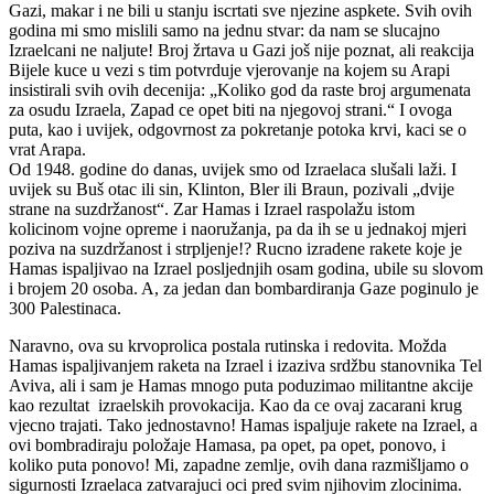
Gazi, makar i ne bili u stanju iscrtati sve njezine aspkete. Svih ovih
godina mi smo mislili samo na jednu stvar: da nam se slucajno
Izraelcani ne naljute! Broj žrtava u Gazi još nije poznat, ali reakcija
Bijele kuce u vezi s tim potvrduje vjerovanje na kojem su Arapi
insistirali svih ovih decenija: „Koliko god da raste broj argumenata
za osudu Izraela, Zapad ce opet biti na njegovoj strani.“ I ovoga
puta, kao i uvijek, odgovrnost za pokretanje potoka krvi, kaci se o
vrat Arapa.
Od 1948. godine do danas, uvijek smo od Izraelaca slušali laži. I
uvijek su Buš otac ili sin, Klinton, Bler ili Braun, pozivali „dvije
strane na suzdržanost“. Zar Hamas i Izrael raspolažu istom
kolicinom vojne opreme i naoružanja, pa da ih se u jednakoj mjeri
poziva na suzdržanost i strpljenje!? Rucno izradene rakete koje je
Hamas ispaljivao na Izrael posljednjih osam godina, ubile su slovom
i brojem 20 osoba. A, za jedan dan bombardiranja Gaze poginulo je
300 Palestinaca.
Naravno, ova su krvoprolica postala rutinska i redovita. Možda
Hamas ispaljivanjem raketa na Izrael i izaziva srdžbu stanovnika Tel
Aviva, ali i sam je Hamas mnogo puta poduzimao militantne akcije
kao rezultat izraelskih provokacija. Kao da ce ovaj zacarani krug
vjecno trajati. Tako jednostavno! Hamas ispaljuje rakete na Izrael, a
ovi bombradiraju položaje Hamasa, pa opet, pa opet, ponovo, i
koliko puta ponovo! Mi, zapadne zemlje, ovih dana razmišljamo o
sigurnosti Izraelaca zatvarajuci oci pred svim njihovim zlocinima.