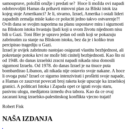
samouprave, položiti oružje i predati se? Hoce li možda ovi napadi
odobrovoljiti Hamas da prihavti mirovni plan za Bliski istok iza
kojeg stoje Amerikanci? Je li, stvarno, Izrael, Amerika i ostali lideri
zapadnih zemalja misle kako ce poluciti jedno takvo ostvarenje?!
Ovih dana se svojim naporima na planu uspostave mira i sigurnosti
na Bliskom istoku hvastaju ljudi koji u svom životu nijednom nisu
bili u Gazi. Toni Bler je upravo jedan od onih koji se pokazuju
zabrinutim za stanje na Bliskom istoku, bez da je i koliko trun
percipirao tragediju u Gazi.
Izrael je uvijek zabrinuto nastojao osigurati vlastitu bezbjednost, ali
pokretanje potoka krvi ne može biti cinitelj bezbjednosti. Kao što ni
od 1948. do danas izraelski zracni napadi nikada nisu donosili
sigurnost Izraelu. Od 1978. do danas Izrael je na tisuce puta
bombardirao Libanon, ali nikada nije ostavrio svoje nakane. A hoce
li ovoga puta? Izrael ce sigurno intenzivirati i proširiti svoje napade,
a Hamas ce zauzvrat povecati broj raketa koje upucuje ka izraelskoj
granici. A politicari Istoka i Zapada opet ce igrati svoju staru,
pasivnu ulogu, medijatora izmedu dva tabora. Kao da ce ovaj
zacarani krug izraelsko-palestinskog konflikta vjecno trajati!
Robert Fisk
NAŠA IZDANJA