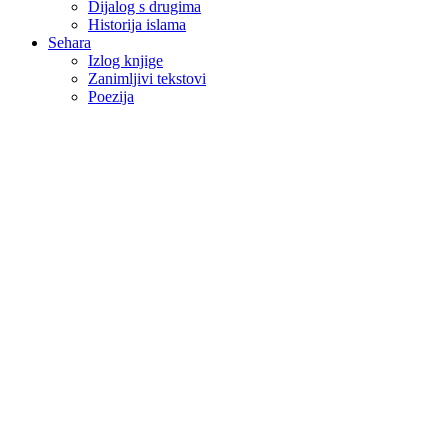
Dijalog s drugima
Historija islama
Sehara
Izlog knjige
Zanimljivi tekstovi
Poezija