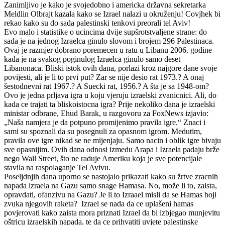
Zanimljivo je kako je svojedobno i americka državna sekretarka
Meldlin Olbrajt kazala kako se Izrael nalazi u okruženju! Covjhek bi
rekao kako su do sada palestinski tenkovi preorali tel Aviv!
Evo malo i statistike o ucincima dvije supšrotstvaljene strane: do
sada je na jednog Izraelca ginulo slovom i brojem 296 Palestinaca.
Ovaj je razmjer dobrano poremecen u ratu u Libanu 2006. godine
kada je na svakog poginulog Izraelca ginulo samo deset
Libanonaca. Bliski istok ovih dana, porlazi kroz najgore dane svoje
povijesti, ali je li to prvi put? Zar se nije desio rat 1973.? A onaj
šestodnevni rat 1967.? A Suecki rat, 1956.? A šta je sa 1948-om?
Ovo je jedna prljava igra u koju vjeruju izraelski zvanicnici. Ali, do
kada ce trajati ta bliskoistocna igra? Prije nekoliko dana je izraelski
ministar odbrane, Ehud Barak, u razgovoru za FoxNews izjavio:
„Naša namjera je da potpuno promijenimo pravila igre.“ Znaci i
sami su spoznali da su posegnuli za opasnom igrom. Medutim,
pravila ove igre nikad se ne mijenjaju. Samo nacin i oblik igre bivaju
sve opasnijim. Ovih dana odnosi izmedu Arapa i Izraela padaju brže
nego Wall Street, što ne raduje Ameriku koja je sve potencijale
stavila na raspolaganje Tel Avivu.
Poseljdnjih dana uporno se nastojalo prikazati kako su žrtve zracnih
napada izraela na Gazu samo snage Hamasa. No, može li to, zaista,
opravdati, ofanzivu na Gazu? Je li to Izraael misli da se Hamas boji
zvuka njegovih raketa? Izrael se nada da ce uplašeni hamas
povjerovati kako zaista mora priznati Izrael da bi izbjegao munjevitu
oštricu izraelskih napada, te da ce prihvatiti uvjete palestinske