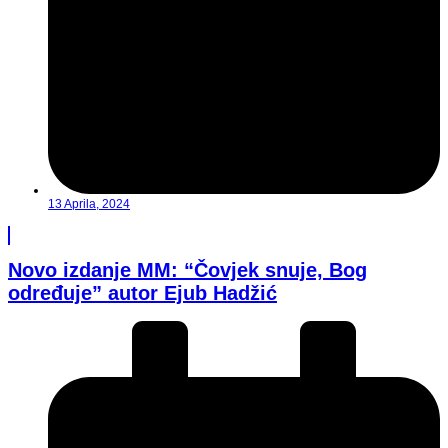
13 Aprila, 2024
Novo izdanje MM: “Čovjek snuje, Bog
određuje” autor Ejub Hadžić