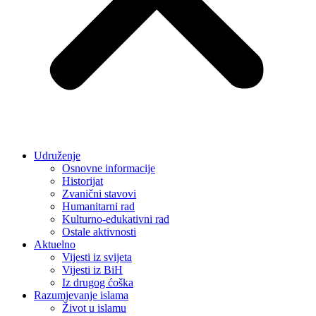
Udruženje
Osnovne informacije
Historijat
Zvanični stavovi
Humanitarni rad
Kulturno-edukativni rad
Ostale aktivnosti
Aktuelno
Vijesti iz svijeta
Vijesti iz BiH
Iz drugog ćoška
Razumjevanje islama
Život u islamu