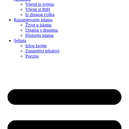
Vijesti iz svijeta
Vijesti iz BiH
Iz drugog ćoška
Razumjevanje islama
Život u islamu
Dijalog s drugima
Historija islama
Sehara
Izlog knjige
Zanimljivi tekstovi
Poezija