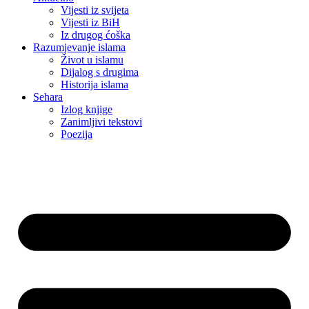
Vijesti iz svijeta
Vijesti iz BiH
Iz drugog ćoška
Razumjevanje islama
Život u islamu
Dijalog s drugima
Historija islama
Sehara
Izlog knjige
Zanimljivi tekstovi
Poezija