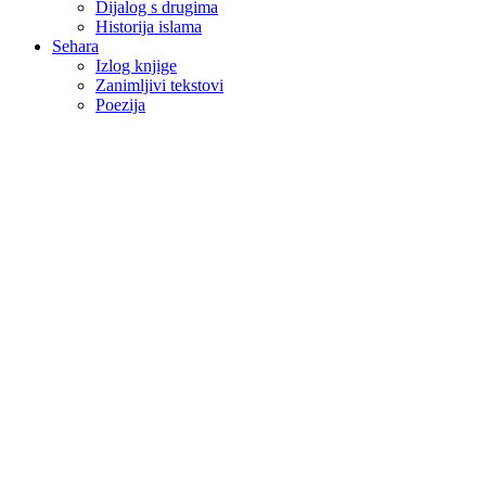
Dijalog s drugima
Historija islama
Sehara
Izlog knjige
Zanimljivi tekstovi
Poezija