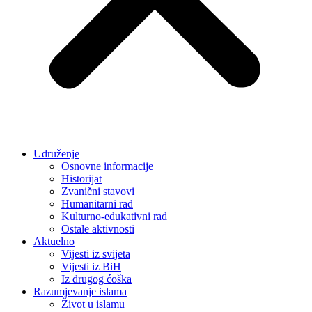
Udruženje
Osnovne informacije
Historijat
Zvanični stavovi
Humanitarni rad
Kulturno-edukativni rad
Ostale aktivnosti
Aktuelno
Vijesti iz svijeta
Vijesti iz BiH
Iz drugog ćoška
Razumjevanje islama
Život u islamu