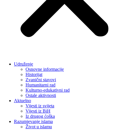
Udruženje
Osnovne informacije
Historijat
Zvanični stavovi
Humanitarni rad
Kulturno-edukativni rad
Ostale aktivnosti
Aktuelno
Vijesti iz svijeta
Vijesti iz BiH
Iz drugog ćoška
Razumjevanje islama
Život u islamu