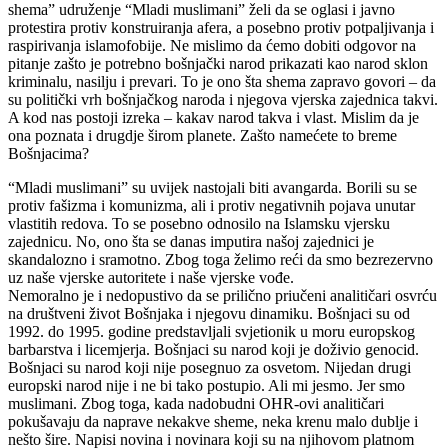
shema” udruženje “Mladi muslimani” želi da se oglasi i javno
protestira protiv konstruiranja afera, a posebno protiv potpaljivanja i
raspirivanja islamofobije. Ne mislimo da ćemo dobiti odgovor na
pitanje zašto je potrebno bošnjački narod prikazati kao narod sklon
kriminalu, nasilju i prevari. To je ono šta shema zapravo govori – da
su politički vrh bošnjačkog naroda i njegova vjerska zajednica takvi.
A kod nas postoji izreka – kakav narod takva i vlast. Mislim da je
ona poznata i drugdje širom planete. Zašto namećete to breme
Bošnjacima?
“Mladi muslimani” su uvijek nastojali biti avangarda. Borili su se
protiv fašizma i komunizma, ali i protiv negativnih pojava unutar
vlastitih redova. To se posebno odnosilo na Islamsku vjersku
zajednicu. No, ono šta se danas imputira našoj zajednici je
skandalozno i sramotno. Zbog toga želimo reći da smo bezrezervno
uz naše vjerske autoritete i naše vjerske vođe.
Nemoralno je i nedopustivo da se prilično priučeni analitičari osvrću
na društveni život Bošnjaka i njegovu dinamiku. Bošnjaci su od
1992. do 1995. godine predstavljali svjetionik u moru europskog
barbarstva i licemjerja. Bošnjaci su narod koji je doživio genocid.
Bošnjaci su narod koji nije posegnuo za osvetom. Nijedan drugi
europski narod nije i ne bi tako postupio. Ali mi jesmo. Jer smo
muslimani. Zbog toga, kada nadobudni OHR-ovi analitičari
pokušavaju da naprave nekakve sheme, neka krenu malo dublje i
nešto šire. Napisi novina i novinara koji su na njihovom platnom