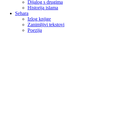
Dijalog s drugima
Historija islama
Sehara
Izlog knjige
Zanimljivi tekstovi
Poezija