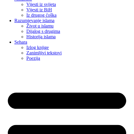
Vijesti iz svijeta
Vijesti iz BiH
Iz drugog ćoška
Razumjevanje islama
Život u islamu
Dijalog s drugima
Historija islama
Sehara
Izlog knjige
Zanimljivi tekstovi
Poezija