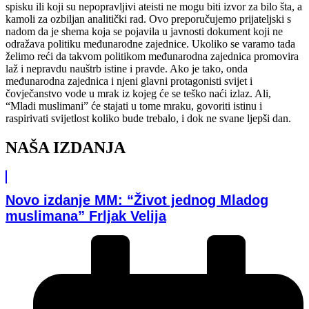
spisku ili koji su nepopravljivi ateisti ne mogu biti izvor za bilo šta, a
kamoli za ozbiljan analitički rad. Ovo preporučujemo prijateljski s
nadom da je shema koja se pojavila u javnosti dokument koji ne
odražava politiku međunarodne zajednice. Ukoliko se varamo tada
želimo reći da takvom politikom međunarodna zajednica promovira
laž i nepravdu nauštrb istine i pravde. Ako je tako, onda
međunarodna zajednica i njeni glavni protagonisti svijet i
čovječanstvo vode u mrak iz kojeg će se teško naći izlaz. Ali,
“Mladi muslimani” će stajati u tome mraku, govoriti istinu i
raspirivati svijetlost koliko bude trebalo, i dok ne svane ljepši dan.
NAŠA IZDANJA
Novo izdanje MM: “Život jednog Mladog
muslimana” Frljak Velija