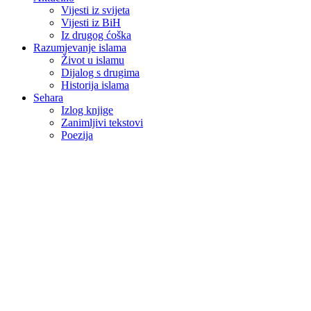
Vijesti iz svijeta
Vijesti iz BiH
Iz drugog ćoška
Razumjevanje islama
Život u islamu
Dijalog s drugima
Historija islama
Sehara
Izlog knjige
Zanimljivi tekstovi
Poezija