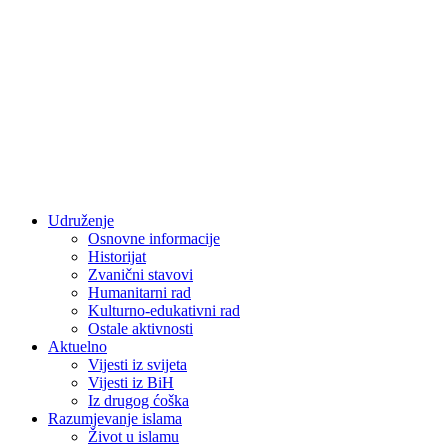
Udruženje
Osnovne informacije
Historijat
Zvanični stavovi
Humanitarni rad
Kulturno-edukativni rad
Ostale aktivnosti
Aktuelno
Vijesti iz svijeta
Vijesti iz BiH
Iz drugog ćoška
Razumjevanje islama
Život u islamu