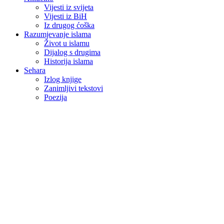
Vijesti iz svijeta
Vijesti iz BiH
Iz drugog ćoška
Razumjevanje islama
Život u islamu
Dijalog s drugima
Historija islama
Sehara
Izlog knjige
Zanimljivi tekstovi
Poezija