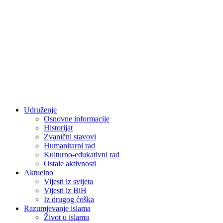
Udruženje
Osnovne informacije
Historijat
Zvanični stavovi
Humanitarni rad
Kulturno-edukativni rad
Ostale aktivnosti
Aktuelno
Vijesti iz svijeta
Vijesti iz BiH
Iz drugog ćoška
Razumjevanje islama
Život u islamu