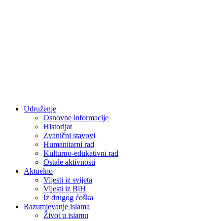
Udruženje
Osnovne informacije
Historijat
Zvanični stavovi
Humanitarni rad
Kulturno-edukativni rad
Ostale aktivnosti
Aktuelno
Vijesti iz svijeta
Vijesti iz BiH
Iz drugog ćoška
Razumjevanje islama
Život u islamu