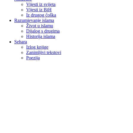
Vijesti iz svijeta
Vijesti iz BiH
Iz drugog ćoška
Razumjevanje islama
Život u islamu
Dijalog s drugima
Historija islama
Sehara
Izlog knjige
Zanimljivi tekstovi
Poezija