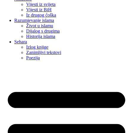
Vijesti iz svijeta
Vijesti iz BiH
Iz drugog ćoška
Razumjevanje islama
Život u islamu
Dijalog s drugima
Historija islama
Sehara
Izlog knjige
Zanimljivi tekstovi
Poezija