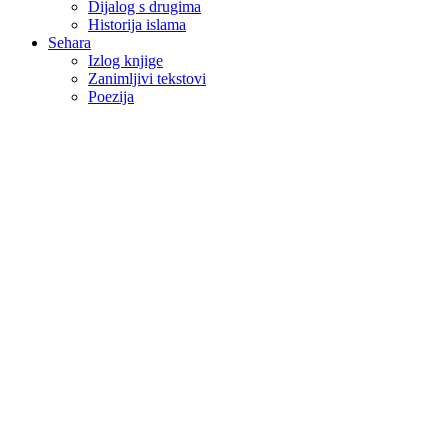
Dijalog s drugima
Historija islama
Sehara
Izlog knjige
Zanimljivi tekstovi
Poezija