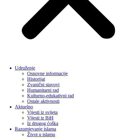
Udruženje
Osnovne informacije
Historijat
Zvanični stavovi
Humanitarni rad
Kulturno-edukativni rad
Ostale aktivnosti
Aktuelno
Vijesti iz svijeta
Vijesti iz BiH
Iz drugog ćoška
Razumjevanje islama
Život u islamu