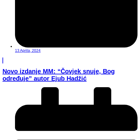
13 Aprila, 2024
Novo izdanje MM: “Čovjek snuje, Bog
određuje” autor Ejub Hadžić