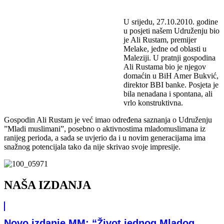
U srijedu, 27.10.2010. godine
u posjeti našem Udruženju bio
je Ali Rustam, premijer
Melake, jedne od oblasti u
Maleziji. U pratnji gospodina
Ali Rustama bio je njegov
domaćin u BiH Amer Bukvić,
direktor BBI banke. Posjeta je
bila nenadana i spontana, ali
vrlo konstruktivna.
Gospodin Ali Rustam je već imao određena saznanja o Udruženju
”Mladi muslimani”, posebno o aktivnostima mladomuslimana iz
ranijeg perioda, a sada se uvjerio da i u novim generacijama ima
snažnog potencijala tako da nije skrivao svoje impresije.
NAŠA IZDANJA
Novo izdanje MM: “Život jednog Mladog