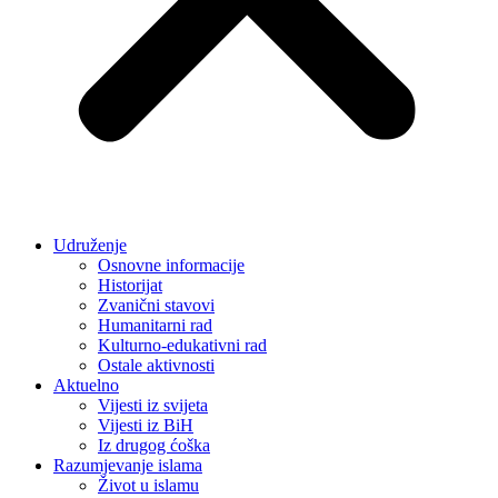
Udruženje
Osnovne informacije
Historijat
Zvanični stavovi
Humanitarni rad
Kulturno-edukativni rad
Ostale aktivnosti
Aktuelno
Vijesti iz svijeta
Vijesti iz BiH
Iz drugog ćoška
Razumjevanje islama
Život u islamu