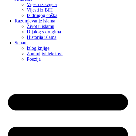
Vijesti iz svijeta
Vijesti iz BiH
Iz drugog ćoška
Razumjevanje islama
Život u islamu
Dijalog s drugima
Historija islama
Sehara
Izlog knjige
Zanimljivi tekstovi
Poezija