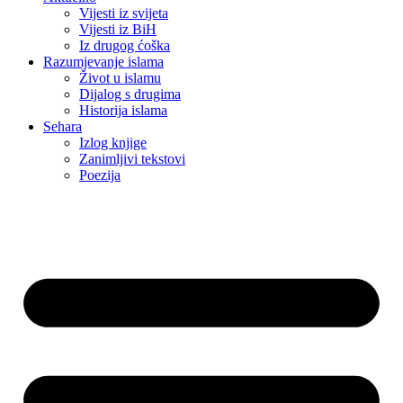
Vijesti iz svijeta
Vijesti iz BiH
Iz drugog ćoška
Razumjevanje islama
Život u islamu
Dijalog s drugima
Historija islama
Sehara
Izlog knjige
Zanimljivi tekstovi
Poezija