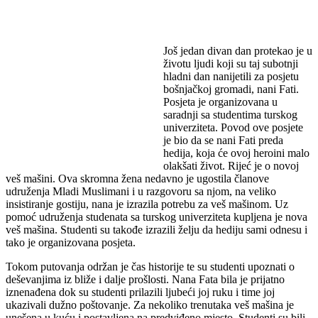
Još jedan divan dan protekao je u
životu ljudi koji su taj subotnji
hladni dan nanijetili za posjetu
bošnjačkoj gromadi, nani Fati.
Posjeta je organizovana u
saradnji sa studentima turskog
univerziteta. Povod ove posjete
je bio da se nani Fati preda
hedija, koja će ovoj heroini malo
olakšati život. Rijeć je o novoj
veš mašini. Ova skromna žena nedavno je ugostila članove
udruženja Mladi Muslimani i u razgovoru sa njom, na veliko
insistiranje gostiju, nana je izrazila potrebu za veš mašinom. Uz
pomoć udruženja studenata sa turskog univerziteta kupljena je nova
veš mašina. Studenti su takođe izrazili želju da hediju sami odnesu i
tako je organizovana posjeta.
Tokom putovanja održan je čas historije te su studenti upoznati o
deševanjima iz bliže i dalje prošlosti. Nana Fata bila je prijatno
iznenađena dok su studenti prilazili ljubeći joj ruku i time joj
ukazivali dužno poštovanje. Za nekoliko trenutaka veš mašina je
unešena u kuću i postavljena na predviđeno mjesto. Studenti su bili