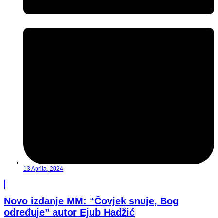
13 Aprila, 2024
Novo izdanje MM: “Čovjek snuje, Bog
određuje” autor Ejub Hadžić