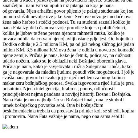
znatiželjni i nani Fati su uputili niz pitanja na koja je nana
odgovarala. Njen arhaični govor plijenio je pažnju studenata koji su
pomno slušali nevolje ove jake žene. Sve ove nevolje i nedaće ova
žena tako hrabro i stoički podnosi. Tu su studenti saznali koliko je
nana Fata izgubila članova svoje porodice koje su pobili četnici,
kolika je ljubav te žene prema njenom rahmetli mužu, koliko je
novaca odbila da crkva u njenoj avliji ostane gdje jest. Od hojratina
Dodika odbila je 2,5 miliona KM, pa od još nekog sličnog još jedan
milion KM. 3,5 miliona KM ova žena je odbila u novcu za komadić
njene zemlje. Pričala je nana, kako je četnik, policajac, na dužnosti
udario nožem, kako su je obilazili neki Bošnjaci oborenih glava.
Pričala je nana, kako je savjetovala i ružila Sulejmana Tihića, kako
ga je nagovarala da mladim ljudima ponudi više mogućnosti. I još je
svašta nana govorila i svaka joj je riječ mehlem za onog ko ima
makar zeru bošnjačkog ponosa. Svaka izgovorena riječ širila je prsa
prisutnim. Njena inteligencija, hrabrost, ponos, odlučnost i
principijelnost nejma pandana u novijoj historiji Bosne i Bošnjaka.
Nana Fata je ono najbolje što su Bošnjaci imali, ona je simbol i
urnek bošnjačkog povratka sebi. Ona bi bošnjačkim
beskičmenjacima trebala da predstavlja primjer koji se slijedi, kopira
i promovira. Nana Fata važnije je nama, nego ona sama sebi!!!