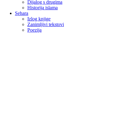
Dijalog s drugima
Historija islama
Sehara
Izlog knjige
Zanimljivi tekstovi
Poezija