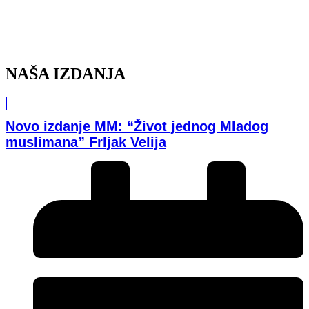
NAŠA IZDANJA
Novo izdanje MM: “Život jednog Mladog
muslimana” Frljak Velija