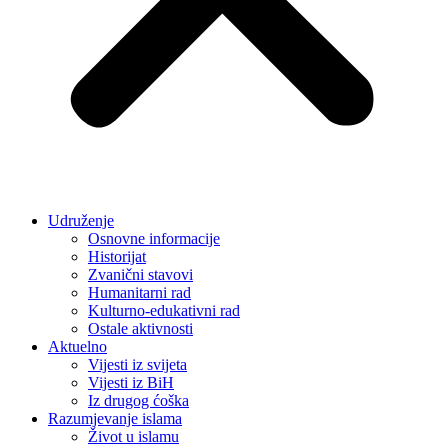
Udruženje
Osnovne informacije
Historijat
Zvanični stavovi
Humanitarni rad
Kulturno-edukativni rad
Ostale aktivnosti
Aktuelno
Vijesti iz svijeta
Vijesti iz BiH
Iz drugog ćoška
Razumjevanje islama
Život u islamu