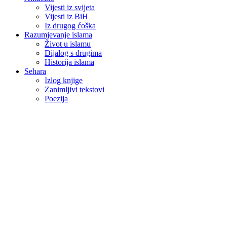
Vijesti iz svijeta
Vijesti iz BiH
Iz drugog ćoška
Razumjevanje islama
Život u islamu
Dijalog s drugima
Historija islama
Sehara
Izlog knjige
Zanimljivi tekstovi
Poezija