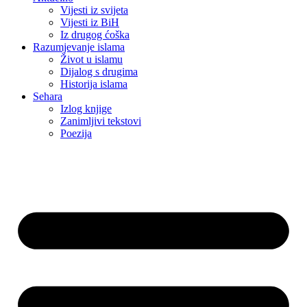
Vijesti iz svijeta
Vijesti iz BiH
Iz drugog ćoška
Razumjevanje islama
Život u islamu
Dijalog s drugima
Historija islama
Sehara
Izlog knjige
Zanimljivi tekstovi
Poezija