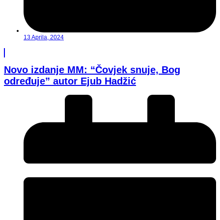
13 Aprila, 2024
Novo izdanje MM: “Čovjek snuje, Bog
određuje” autor Ejub Hadžić