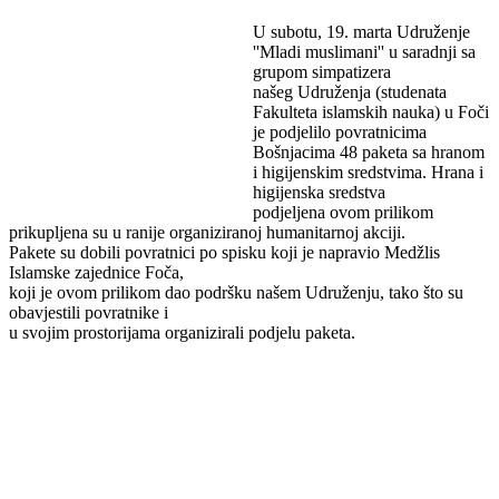
U subotu, 19. marta Udruženje
''Mladi muslimani'' u saradnji sa
grupom simpatizera
našeg Udruženja (studenata
Fakulteta islamskih nauka) u Foči
je podjelilo povratnicima
Bošnjacima 48 paketa sa hranom
i higijenskim sredstvima. Hrana i
higijenska sredstva
podjeljena ovom prilikom
prikupljena su u ranije organiziranoj humanitarnoj akciji.
Pakete su dobili povratnici po spisku koji je napravio Medžlis
Islamske zajednice Foča,
koji je ovom prilikom dao podršku našem Udruženju, tako što su
obavjestili povratnike i
u svojim prostorijama organizirali podjelu paketa.