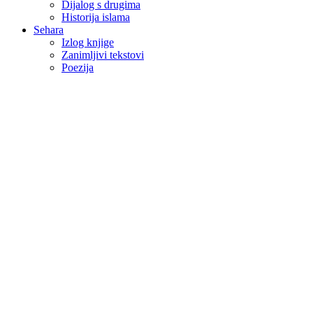
Dijalog s drugima
Historija islama
Sehara
Izlog knjige
Zanimljivi tekstovi
Poezija