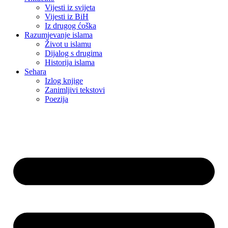
Vijesti iz svijeta
Vijesti iz BiH
Iz drugog ćoška
Razumjevanje islama
Život u islamu
Dijalog s drugima
Historija islama
Sehara
Izlog knjige
Zanimljivi tekstovi
Poezija