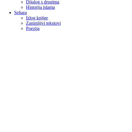
Dijalog s drugima
Historija islama
Sehara
Izlog knjige
Zanimljivi tekstovi
Poezija