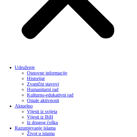
Udruženje
Osnovne informacije
Historijat
Zvanični stavovi
Humanitarni rad
Kulturno-edukativni rad
Ostale aktivnosti
Aktuelno
Vijesti iz svijeta
Vijesti iz BiH
Iz drugog ćoška
Razumjevanje islama
Život u islamu