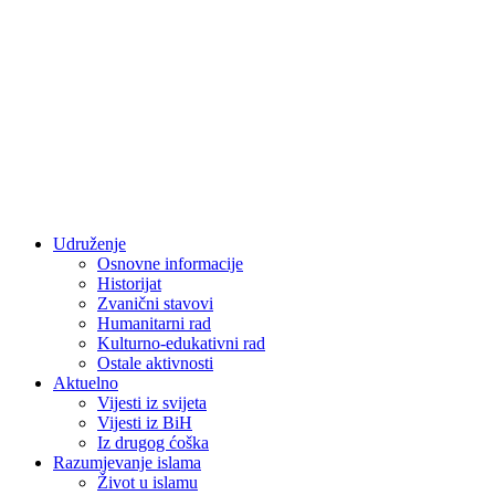
Udruženje
Osnovne informacije
Historijat
Zvanični stavovi
Humanitarni rad
Kulturno-edukativni rad
Ostale aktivnosti
Aktuelno
Vijesti iz svijeta
Vijesti iz BiH
Iz drugog ćoška
Razumjevanje islama
Život u islamu