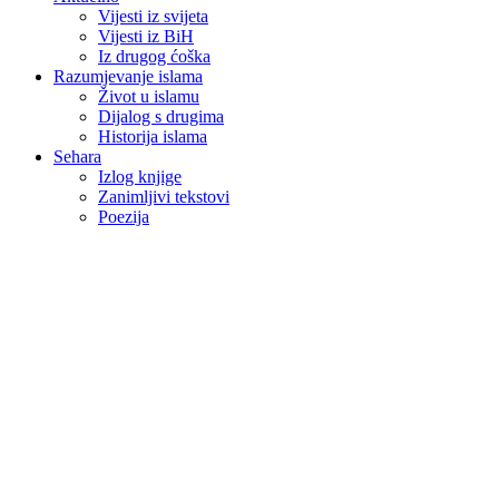
Vijesti iz svijeta
Vijesti iz BiH
Iz drugog ćoška
Razumjevanje islama
Život u islamu
Dijalog s drugima
Historija islama
Sehara
Izlog knjige
Zanimljivi tekstovi
Poezija