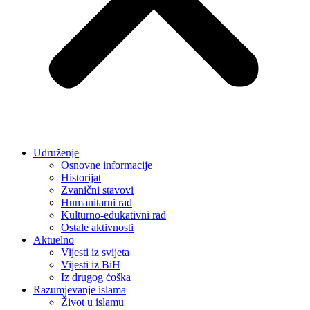
Udruženje
Osnovne informacije
Historijat
Zvanični stavovi
Humanitarni rad
Kulturno-edukativni rad
Ostale aktivnosti
Aktuelno
Vijesti iz svijeta
Vijesti iz BiH
Iz drugog ćoška
Razumjevanje islama
Život u islamu