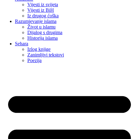
Vijesti iz svijeta
Vijesti iz BiH
Iz drugog ćoška
Razumjevanje islama
Život u islamu
Dijalog s drugima
Historija islama
Sehara
Izlog knjige
Zanimljivi tekstovi
Poezija