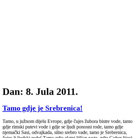
Dan:
8. Jula 2011.
Tamo gdje je Srebrenica!
Tamo, u južnom dijelu Evrope, gdje čujes žubora bistre vode, tamo
gdje rimski putevi vode i gdje se ljudi ponosni rode, tamo gdje
njemački Sasi, odvajkada, silno srebro vade, tamo je Srebrenica,
čujes li ljudski rode! Tamo gdje zlatni ljiljan raste, gdje Guber lijeci