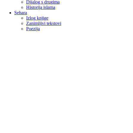
Dijalog s drugima
Historija islama
Sehara
Izlog knjige
Zanimljivi tekstovi
Poezija