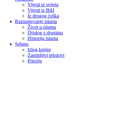
Vijesti iz svijeta
Vijesti iz BiH
Iz drugog ćoška
Razumjevanje islama
Život u islamu
Dijalog s drugima
Historija islama
Sehara
Izlog knjige
Zanimljivi tekstovi
Poezija