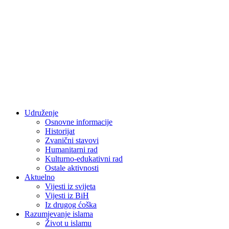
Udruženje
Osnovne informacije
Historijat
Zvanični stavovi
Humanitarni rad
Kulturno-edukativni rad
Ostale aktivnosti
Aktuelno
Vijesti iz svijeta
Vijesti iz BiH
Iz drugog ćoška
Razumjevanje islama
Život u islamu