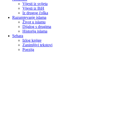
Vijesti iz svijeta
Vijesti iz BiH
Iz drugog ćoška
Razumjevanje islama
Život u islamu
Dijalog s drugima
Historija islama
Sehara
Izlog knjige
Zanimljivi tekstovi
Poezija